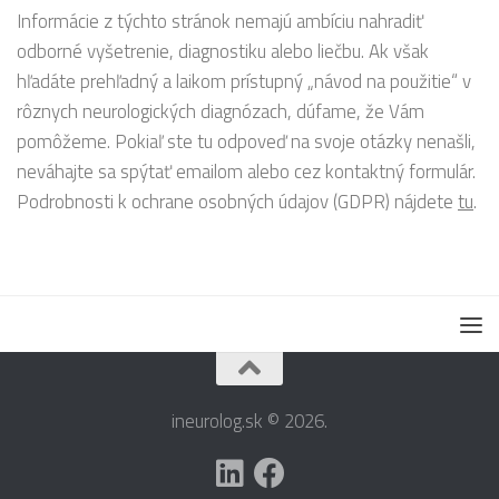
Informácie z týchto stránok nemajú ambíciu nahradiť
odborné vyšetrenie, diagnostiku alebo liečbu. Ak však
hľadáte prehľadný a laikom prístupný „návod na použitie“ v
rôznych neurologických diagnózach, dúfame, že Vám
pomôžeme. Pokiaľ ste tu odpoveď na svoje otázky nenašli,
neváhajte sa spýtať emailom alebo cez kontaktný formulár.
Podrobnosti k ochrane osobných údajov (GDPR) nájdete
tu
.
ineurolog.sk © 2026.