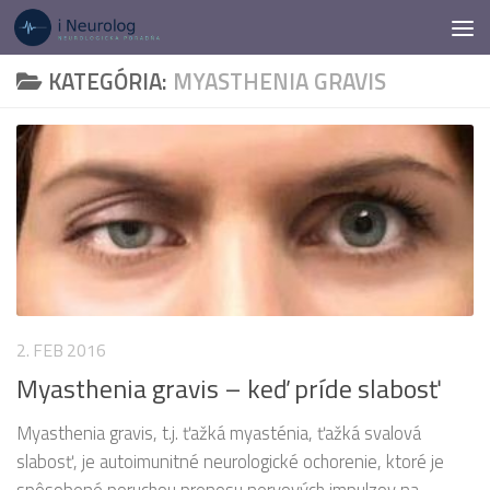
Preskočiť na obsah
KATEGÓRIA:
MYASTHENIA GRAVIS
2. FEB 2016
Myasthenia gravis – keď príde slabosť
Myasthenia gravis, t.j. ťažká myasténia, ťažká svalová
slabosť, je autoimunitné neurologické ochorenie, ktoré je
spôsobené poruchou prenosu nervových impulzov na