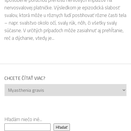
nervosvalovej platničke. Výsledkom je epizodická slabosť
svalov, ktorá môže u rôznych ľudí postihovať rôzne časti tela
– napr. svalstvo okolo očí, svaly rúk, nôh, či všetky svaly
súčasne. V určitých prípadoch môže zasiahnuť aj prehĺtanie,
reč a dýchanie, vtedy je...
CHCETE ČÍTAŤ VIAC?
Chcete
čítať
viac?
Hľadám niečo iné...
Hľadať