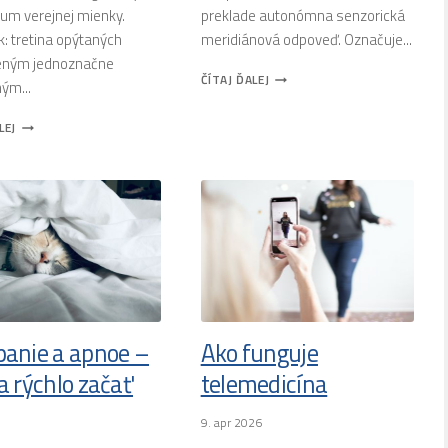
kum verejnej mienky.
preklade autonómna senzorická
: tretina opýtaných
meridiánová odpoveď. Označuje...
eným jednoznačne
ASMR:
ČÍTAJ ĎALEJ
ým...
ŠEPOT,
TOP
KTORÝ
LEJ
5
UPOKOJUJE
MEDICÍNSKYCH
MOZOG
HOAXOV
ZA
MÁJ
2026
panie a apnoe –
Ako funguje
a rýchlo začať
telemedicína
9. apr 2026