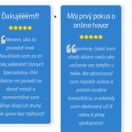
AKO
SA
Ďakujééém!!!
Môj prvý pokus o
RÝCHLO
online hovor
ZAČAŤ
LIEČIŤ
Neviem, ako to
povedať inak.
No úprimne, čakal som
Navštívila som za tri
vtedy dávno niečo ako
oky jedenásť rôznych
veštenie cez telefón v
špecialistov. Pán
telke. Ale absolvoval
doktor mi poradil za
som najskôr online a
desať minút a
potom osobne
momentálne som
konzultáciu, a odvtedy
(klop-klop) už druhý
som sledovaný už 8
ok úplne bez ťažkostí!
rokov k plnej
spokojnosti.