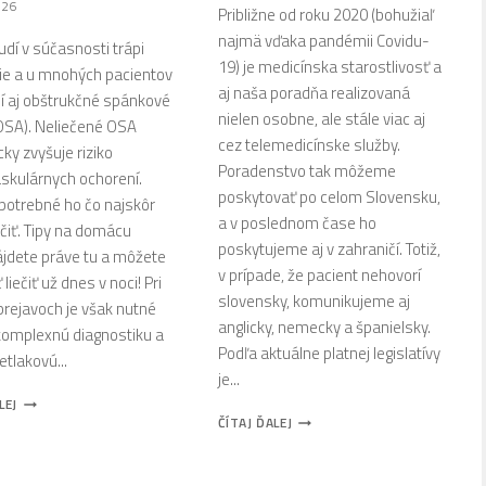
026
Približne od roku 2020 (bohužiaľ
najmä vďaka pandémii Covidu-
dí v súčasnosti trápi
19) je medicínska starostlivosť a
ie a u mnohých pacientov
aj naša poradňa realizovaná
í aj obštrukčné spánkové
nielen osobne, ale stále viac aj
OSA). Neliečené OSA
cez telemedicínske služby.
ky zvyšuje riziko
Poradenstvo tak môžeme
skulárnych ochorení.
poskytovať po celom Slovensku,
 potrebné ho čo najskôr
a v poslednom čase ho
ečiť. Tipy na domácu
poskytujeme aj v zahraničí. Totiž,
ájdete práve tu a môžete
v prípade, že pacient nehovorí
liečiť už dnes v noci! Pri
slovensky, komunikujeme aj
prejavoch je však nutné
anglicky, nemecky a španielsky.
komplexnú diagnostiku a
Podľa aktuálne platnej legislatívy
etlakovú...
je...
CHRÁPANIE
LEJ
AKO
ČÍTAJ ĎALEJ
A
FUNGUJE
APNOE
TELEMEDICÍNA
–