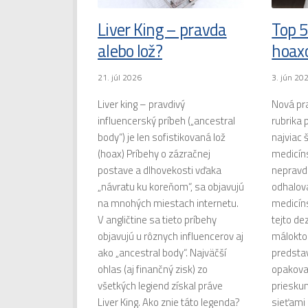
Liver King – pravda
Top 
alebo lož?
hoax
21. júl 2026
3. jún 20
Liver king – pravdivý
Nová pr
influencerský príbeh („ancestral
rubrika 
body“) je len sofistikovaná lož
najviac 
(hoax) Príbehy o zázračnej
medicín
postave a dlhovekosti vďaka
nepravdi
„návratu ku koreňom“, sa objavujú
odhalova
na mnohých miestach internetu.
medicín
V angličtine sa tieto príbehy
tejto de
objavujú u rôznych influencerov aj
málokto
ako „ancestral body“. Najväčší
predstav
ohlas (aj finančný zisk) zo
opakova
všetkých legiend získal práve
priesku
Liver King. Ako znie táto legenda?
sieťami