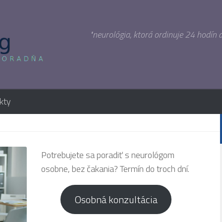
"neurológia, ktorá ordinuje 24 hodín 
kty
Potrebujete sa poradiť s neurológom
osobne, bez čakania? Termín do troch dní.
Osobná konzultácia