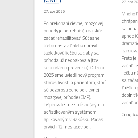
27. apr 2
27. apr 2026
Mnoho ľu
chrápan
Po prekonaní cievnej mozgovej
sa odhal
príhody je potrebné čo najskôr
apnoe (
začať rehabilitovať. Súčasne
dramatic
treba nastaviť alebo upraviť
kardiova
tabletkovú liečbu tak, aby sa
Preto je
príhoda už neopakovala (tzv.
začať li
sekundárna prevencia). Od roku
liečbu n
2025 sme uviedli nový program
sa začať 
starostlivosti o pacientom, ktorí
ťažších 
sú bezprostredne po cievnej
doplniť 
mozgovej príhode (CMP).
začať pr
Inšpirovali sme sa úspešným a
sofistikovaným systémom,
ČÍTAJ ĎA
aplikovaným v Rakúsku. Počas
prvých 12 mesiacov po...