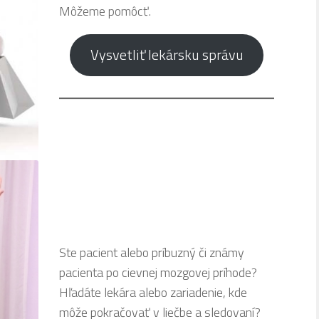
Môžeme pomôcť.
Vysvetliť lekársku správu
Ste pacient alebo príbuzný či známy
pacienta po cievnej mozgovej príhode?
Hľadáte lekára alebo zariadenie, kde
môže pokračovať v liečbe a sledovaní?