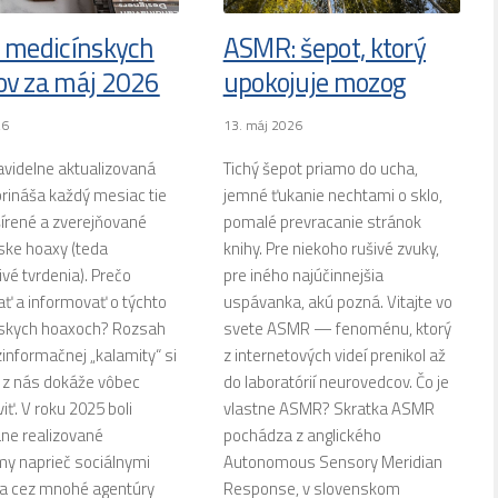
5 medicínskych
ASMR: šepot, ktorý
ov za máj 2026
upokojuje mozog
26
13. máj 2026
avidelne aktualizovaná
Tichý šepot priamo do ucha,
prináša každý mesiac tie
jemné ťukanie nechtami o sklo,
šírené a zverejňované
pomalé prevracanie stránok
ske hoaxy (teda
knihy. Pre niekoho rušivé zvuky,
vé tvrdenia). Prečo
pre iného najúčinnejšia
ť a informovať o týchto
uspávanka, akú pozná. Vitajte vo
skych hoaxoch? Rozsah
svete ASMR — fenoménu, ktorý
zinformačnej „kalamity“ si
z internetových videí prenikol až
 z nás dokáže vôbec
do laboratórií neurovedcov. Čo je
iť. V roku 2025 boli
vlastne ASMR? Skratka ASMR
ne realizované
pochádza z anglického
my naprieč sociálnymi
Autonomous Sensory Meridian
 a cez mnohé agentúry
Response, v slovenskom