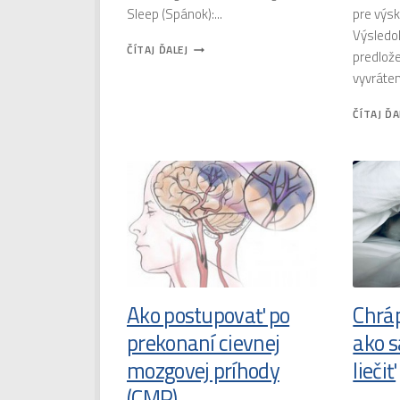
Sleep (Spánok):...
pre výs
Výsledok
LIVER
ČÍTAJ ĎALEJ
predlož
KING
vyvráten
–
PRAVDA
ČÍTAJ ĎA
ALEBO
LOŽ?
Ako postupovať po
Chrá
prekonaní cievnej
ako s
mozgovej príhody
liečiť
(CMP)