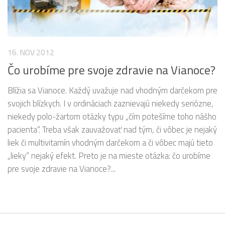
16. NOV 2012
Čo urobíme pre svoje zdravie na Vianoce?
Blížia sa Vianoce. Každý uvažuje nad vhodným darčekom pre
svojich blízkych. I v ordináciach zaznievajú niekedy seriózne,
niekedy polo-žartom otázky typu „čím potešíme toho nášho
pacienta“. Treba však zauvažovať nad tým, či vôbec je nejaký
liek či multivitamín vhodným darčekom a či vôbec majú tieto
„lieky“ nejaký efekt. Preto je na mieste otázka: čo urobíme
pre svoje zdravie na Vianoce?...