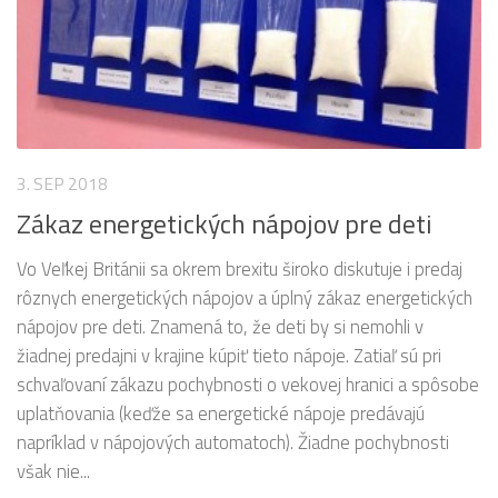
3. SEP 2018
Zákaz energetických nápojov pre deti
Vo Veľkej Británii sa okrem brexitu široko diskutuje i predaj
rôznych energetických nápojov a úplný zákaz energetických
nápojov pre deti. Znamená to, že deti by si nemohli v
žiadnej predajni v krajine kúpiť tieto nápoje. Zatiaľ sú pri
schvaľovaní zákazu pochybnosti o vekovej hranici a spôsobe
uplatňovania (keďže sa energetické nápoje predávajú
napríklad v nápojových automatoch). Žiadne pochybnosti
však nie...