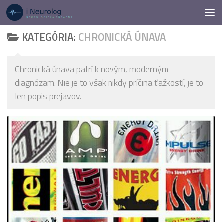
Preskočiť na obsah
KATEGÓRIA:
CHRONICKÁ ÚNAVA
Chronická únava patrí k novým, moderným
diagnózam. Nie je to však nikdy príčina ťažkostí, je to
len popis prejavov.