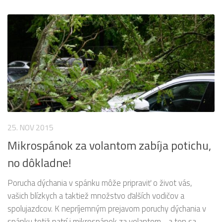
25. NOV 2015
Mikrospánok za volantom zabíja potichu,
no dôkladne!
Porucha dýchania v spánku môže pripraviť o život vás,
vašich blízkych a taktiež množstvo ďalších vodičov a
spolujazdcov. K nepríjemným prejavom poruchy dýchania v
spánku totiž patrí i mikrospánok za volantom… a ten sa