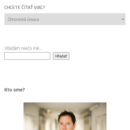
CHCETE ČÍTAŤ VIAC?
Chcete
čítať
viac?
Hľadám niečo iné...
Hľadať
Kto sme?