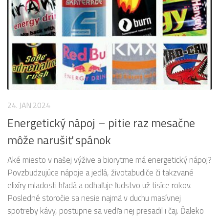
24. JAN 2024
Energetický nápoj – pitie raz mesačne
môže narušiť spánok
Aké miesto v našej výžive a biorytme má energetický nápoj?
Povzbudzujúce nápoje a jedlá, životabudiče či takzvané
elixíry mladosti hľadá a odhaľuje ľudstvo už tisíce rokov.
Posledné storočie sa nesie najmä v duchu masívnej
spotreby kávy, postupne sa vedľa nej presadil i čaj. Ďaleko