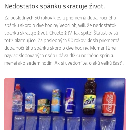
Nedostatok spánku skracuje život.
Za posledných 50 rokov klesla priemerná doba nočného
spánku skoro o dve hodiny Vedci objavili, že nedostatok
spánku skracuje život. Chcete žiť? Tak spite! Štatistiky sú
totiž alarmujúce. Za posledných 50 rokov klesla priemerná
doba nočného spánku skoro o dve hodiny. Momentálne
najviac sledovaných osôb udáva dĺžku nočného spánku
menej ako sedem hodín. Ak si uvedomíte, o akú veľkú časť...