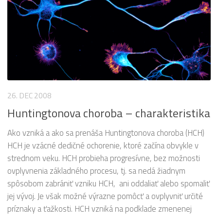
26. DEC 2008
Huntingtonova choroba – charakteristika
Ako vzniká a ako sa prenáša Huntingtonova choroba (HCH)
HCH je vzácné dedičné ochorenie, ktoré začína obvykle v
strednom veku. HCH probieha progresívne, bez možnosti
ovplyvnenia základného procesu, tj. sa nedá žiadnym
spôsobom zabrániť vzniku HCH, ani oddaliať alebo spomaliť
jej vývoj. Je však možné výrazne pomôcť a ovplyvniť určité
príznaky a ťažkosti. HCH vzniká na podklade zmenenej