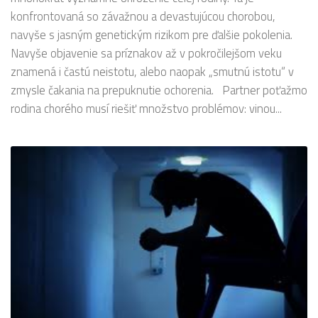
konfrontovaná so závažnou a devastujúcou chorobou,
navyše s jasným genetickým rizikom pre ďalšie pokolenia.
Navyše objavenie sa príznakov až v pokročilejšom veku
znamená i častú neistotu, alebo naopak „smutnú istotu“ v
zmysle čakania na prepuknutie ochorenia. Partner poťažmo
rodina chorého musí riešiť množstvo problémov: vinou...