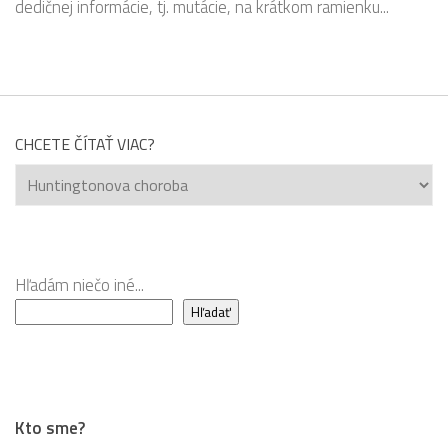
dedičnej informácie, tj. mutácie, na krátkom ramienku...
CHCETE ČÍTAŤ VIAC?
Chcete
čítať
viac?
Hľadám niečo iné...
Hľadať
Kto sme?