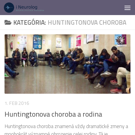
Preskočiť na obsah
KATEGÓRIA:
HUNTINGTONOVA CHOROBA
1. FEB 2016
Huntingtonova choroba a rodina
Huntingtonova choroba znamená vždy dramatické zmeny a
mnohokrát významné ohrozenie celej rodiny. Tá je