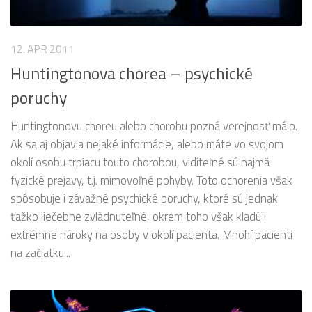
12. APR 2011
Huntingtonova chorea – psychické
poruchy
Huntingtonovu choreu alebo chorobu pozná verejnosť málo.
Ak sa aj objavia nejaké informácie, alebo máte vo svojom
okolí osobu trpiacu touto chorobou, viditeľné sú najmä
fyzické prejavy, t.j. mimovoľné pohyby. Toto ochorenia však
spôsobuje i závažné psychické poruchy, ktoré sú jednak
ťažko liečebne zvládnuteľné, okrem toho však kladú i
extrémne nároky na osoby v okolí pacienta. Mnohí pacienti
na začiatku...