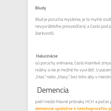
Bludy
Blud je porucha myslenia; je to mylné oso
nevyvrátiteľne presvedčený a často pod j
žiarlivosti).
Halucinácie
sú poruchy vnímania; často klamlivé zmy
reálny a nie je možné ho vyvrátiť. U pac
„hlas“ nebo „hlasy“, bez toho aby v miestno
Demencia
patrí medzi hlavné príznaky HCH a počas p
demencie spoločne s neschopnosťou po