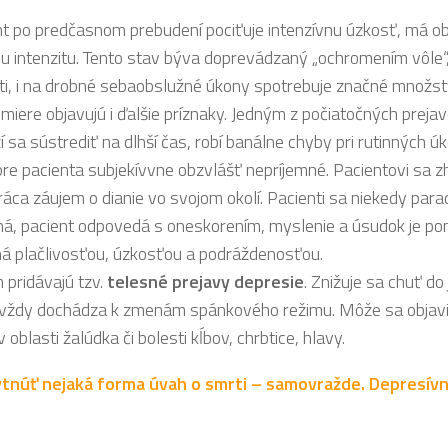
ent po predčasnom prebudení pociťuje intenzívnu úzkosť, má o
u intenzitu. Tento stav býva doprevádzaný „ochromením vôle“,
sti, i na drobné sebaobslužné úkony spotrebuje značné množstv
 miere objavujú i ďalšie príznaky. Jedným z počiatočných preja
í sa sústrediť na dlhší čas, robí banálne chyby pri rutinných 
re pacienta subjekívvne obzvlášť nepríjemné. Pacientovi sa 
ráca záujem o dianie vo svojom okolí. Pacienti sa niekedy parad
ná, pacient odpovedá s oneskorením, myslenie a úsudok je pom
á plačlivosťou, úzkosťou a podráždenosťou.
 pridávajú tzv.
telesné prejavy depresie
. Znižuje sa chuť d
 vždy dochádza k zmenám spánkového režimu. Môže sa objaviť 
 oblasti žalúdka či bolesti kĺbov, chrbtice, hlavy.
ytnúť nejaká forma úvah o smrti – samovražde. Depresívni