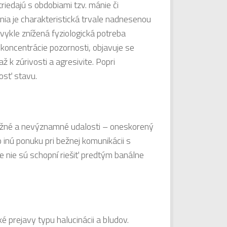
riedajú s obdobiami tzv. mánie či
a je charakteristická trvale nadnesenou
vykle znížená fyziologická potreba
 koncentrácie pozornosti, objavuje se
 k zúrivosti a agresivite. Popri
osť stavu.
bežné a nevýznamné udalosti – oneskorený
 inú ponuku pri bežnej komunikácii s
že nie sú schopní riešiť predtým banálne
 prejavy typu halucinácii a bludov.