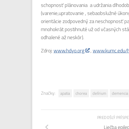
schopnosť plánovania a udržania dlhodobe
(varenie,upratovanie , sebaobslužné úkon
orientácie zodpovedný za neschopnosť pac
mnohokrát postihnuté už od včasných stád
odhalené až neskôr).
Zdroj:
www.hdyo.org
,
www.kumc.edu/ho
Značky:
apatia
chorea
delírium
demencia
PREDOŠLÝ PRÍSP
Liečba epile