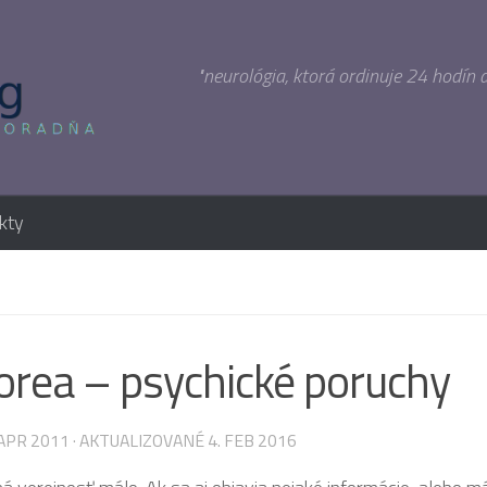
"neurológia, ktorá ordinuje 24 hodín 
kty
rea – psychické poruchy
 APR 2011
· AKTUALIZOVANÉ
4. FEB 2016