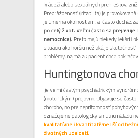
krádeží alebo sexuálnych prehreškov, zníž
Predráždenosť (iritabilita) je provokovaná 
je úmerná okolnostiam, a často dochádza 
po celý život. Veľmi často sa prejavuje 
nemocnice).
Preto majú niekedy lekári i o
situáciu ako horšiu než aká je skutočnos
problémy, najmä ak pacient chce pokračovať
Huntingtonova chor
je veľmi častým psychiatrickým syndrómo
(motorickými) prejavmi. Objavuje se často i
chorobo, no pre neprítomnosť pohybových 
označujeme patologicky smutnú náladu ne
kvalitatívne i kvantitatívne liší od b
životných udalostí.