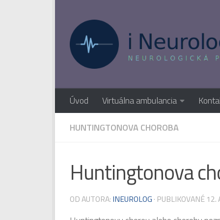
Preskočiť na obsah
Úvod
Virtuálna ambulancia
Konta
HUNTINGTONOVA CHOROBA
Huntingtonova cho
OD AUTORA:
INEUROLOG
· PUBLIKOVANÉ
12.