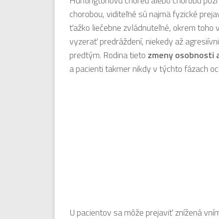
Huntingtonovu choreu alebo chorobu pozná 
chorobou, viditeľné sú najmä fyzické prej
ťažko liečebne zvládnuteľné, okrem toho v
vyzerať predráždení, niekedy až agresiívni
predtým. Rodina tieto
zmeny osobnosti 
a pacienti takmer nikdy v týchto fázach o
U pacientov sa môže prejaviť znížená vní