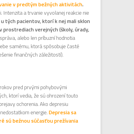
vanie v predtým bežných aktivitách
.
. Intenzita a trvanie vyvolanej reakcie nie
 u tých pacientov, ktorí k nej mali sklon
 v prostrediach verejných (školy, úrady,
 správa, alebo len príbuzní hodnotia
sebe samému, ktorá spôsobuje časté
šenie finančných záležitostí).
 rokov pred prvými pohybovými
ých, ktorí vedia, že sú ohrození touto
prejavy ochorenia. Ako depresiu
 nedostatkom energie.
Depresia sa
toré sú bežnou súčasťou prežívania