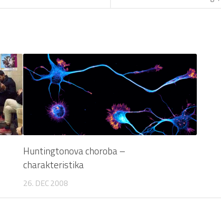
Huntingtonova choroba –
charakteristika
26. DEC 2008