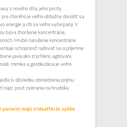
bavy z nového dňa, jeho pocity
 pre chorého je veľmi obtiažne donútiť sa
o energie a cíti sa veľmi vyčerpaný. V
vov býva zhoršenie koncentrácie,
úkonoch. Hrubé narušenie koncentrácie
zhoršuje schopnosť radovať sa a príjemne
oxne javia ako zrýchlení, agitovaní,
alé, mimika a gestikulácia je veľmi
o jedla (v dôsledku obmedzenia príjmu
napr. pocit zvierania na hrudníku
 pacienti majú tridsaťtkrát vyššie