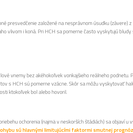
bné presvedčenie založené na nesprávnom úsudku (závere) z vo
aho vlivom i koná. Pri HCH sa pomerne často vyskytujú bludy
slové vnemy bez akéhokoľvek vonkajšieho reálneho podnetu. P
ientov s HCH sú pomerne vzácne. Skôr sa môžu vyskytovať halu
sti ktokoľvek bol alebo hovoril.
riebehu ochorenia (najmä v neskorších štádiách) sa objaví u 
hybu sú hlavnými limitujúcími faktormi smutnej prognó