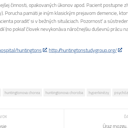
jšej činnosti, opakovaných úkonov apod. Pacient postupne z
y). Porucha pamäti je iným klasickým prejavom demencie, ktor
ienta poradiť si v bežných situáciach. Pozornosť a sústreden
ií (no pokiaľ človek nevykonáva náročnejšiu duševnú prácu na
spital/huntingtons
,
http://huntingtonstudygroup.org/
huntingtonova chorea
huntingtonova choroba
hyperkinézy
psychó
EVOK
Ď
psie
Úraz mozgu, 