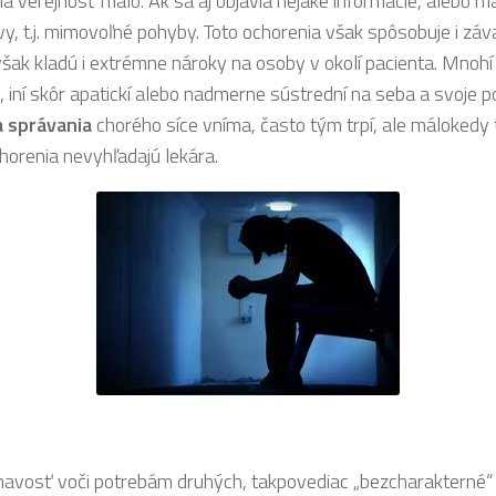
verejnosť málo. Ak sa aj objavia nejaké informácie, alebo má
avy, t.j. mimovoľné pohyby. Toto ochorenia však spôsobuje i zá
šak kladú i extrémne nároky na osoby v okolí pacienta. Mnohí
, iní skôr apatickí alebo nadmerne sústrední na seba a svoje p
a správania
chorého síce vníma, často tým trpí, ale málokedy 
chorenia nevyhľadajú lekára.
mavosť voči potrebám druhých, takpovediac „bezcharakterné“ 