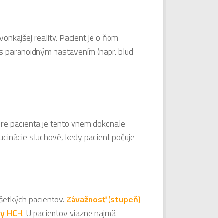
nkajšej reality. Pacient je o ňom
 s paranoidným nastavením (napr. blud
re pacienta je tento vnem dokonale
cinácie sluchové, kedy pacient počuje
všetkých pacientov.
Závažnosť (stupeň)
zy HCH
.
U pacientov viazne najmä