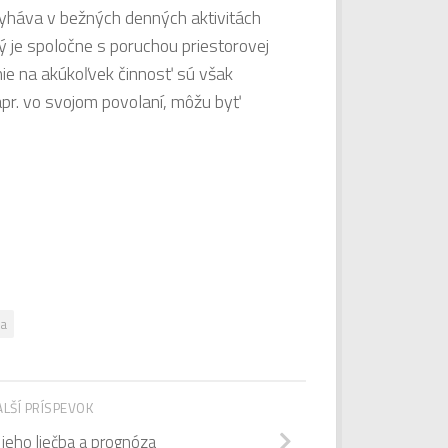
lyháva v bežných denných aktivitách
ý je spoločne s poruchou priestorovej
ie na akúkoľvek činnosť sú však
pr. vo svojom povolaní, môžu byť
za
ALŠÍ PRÍSPEVOK
jeho liečba a prognóza