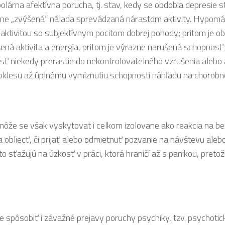
árna afektívna porucha, tj. stav, kedy se obdobia depresie st
ne „zvýšená“ nálada sprevádzaná nárastom aktivity. Hypománi
ktivitou so subjektívnym pocitom dobrej pohody; pritom je ob
šená aktivita a energia, pritom je výrazne narušená schopnosť
ť niekedy prerastie do nekontrolovatelného vzrušenia alebo až
poklesu až úplnému vymiznutiu schopnosti náhľadu na chorobn
 môže se však vyskytovat i celkom izolovane ako reakcia na 
obliecť, či prijať alebo odmietnuť pozvanie na návštevu alebo
to sťažujú na úzkosť v práci, ktorá hraničí až s panikou, preto
pôsobiť i závažné prejavy poruchy psychiky, tzv. psychotické