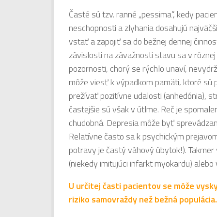
Časté sú tzv. ranné „pessima“, kedy paci
neschopnosti a zlyhania dosahujú najväčši
vstať a zapojiť sa do bežnej dennej činno
závislosti na závažnosti stavu sa v rôznej
pozornosti, chorý se rýchlo unaví, nevydrž
môže viesť k výpadkom pamäti, ktoré sú p
prežívať pozitívne udalosti (anhedónia), st
častejšie sú však v útlme. Reč je spomale
chudobná. Depresia môže byť sprevádzan
Relatívne často sa k psychickým prejavom
potravy je častý váhový úbytok!). Takmer
(niekedy imitujúci infarkt myokardu) alebo v
U určitej časti pacientov se môže vysk
riziko samovraždy než bežná populácia.