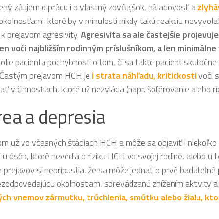
ený záujem o prácu i o vlastný zovňajšok, náladovosť a
zlyhá
okolnosťami, ktoré by v minulosti nikdy takú reakciu nevyvolali
k prejavom agresivity.
Agresivita sa ale častejšie projevuje
len voči najbližším rodinným príslušníkom, a len minimálne
kolie pacienta pochybnosti o tom, či sa takto pacient skutočne
ť. Častým prejavom HCH je
i strata náhľadu, kritickosti
voči 
 v činnostiach, ktoré už nezvláda (napr. šoférovanie alebo rie
ea a depresia
m už vo včasných štádiach HCH a môže sa objaviť i niekoľko
 u osôb, ktoré nevedia o riziku HCH vo svojej rodine, alebo u t
prejavov si nepripustia, že sa môže jednať o prvé badateľné 
zodpovedajúcu okolnostiam, sprevádzanú znížením aktivity a
ežných vnemov zármutku, trúchlenia, smútku alebo žialu, k