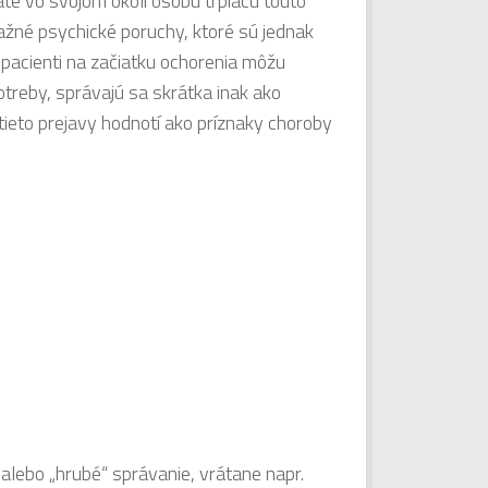
te vo svojom okolí osobu trpiacu touto
važné psychické poruchy, ktoré sú jednak
 pacienti na začiatku ochorenia môžu
otreby, správajú sa skrátka inak ako
tieto prejavy hodnotí ako príznaky choroby
alebo „hrubé“ správanie, vrátane napr.