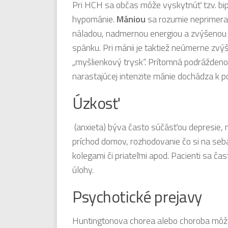
Pri HCH sa občas môže vyskytnúť tzv. bipol
hypománie.
Mániou
sa rozumie neprimera
náladou, nadmernou energiou a zvýšenou a
spánku. Pri mánii je taktiež neúmerne zvý
„myšlienkový trysk“. Prítomná podráždenos
narastajúcej intenzite mánie dochádza k 
Úzkosť
(anxieta) býva často súčásťou depresie,
príchod domov, rozhodovanie čo si na seba 
kolegami či priateľmi apod. Pacienti sa čas
úlohy.
Psychotické prejavy
Huntingtonova chorea alebo choroba môže s