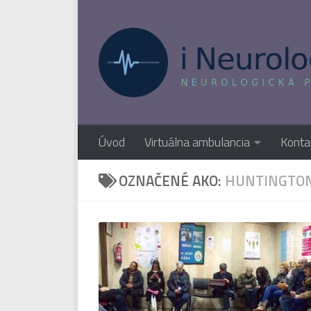
Preskočiť na obsah
Úvod
Virtuálna ambulancia
Konta
OZNAČENÉ AKO:
HUNTINGTON