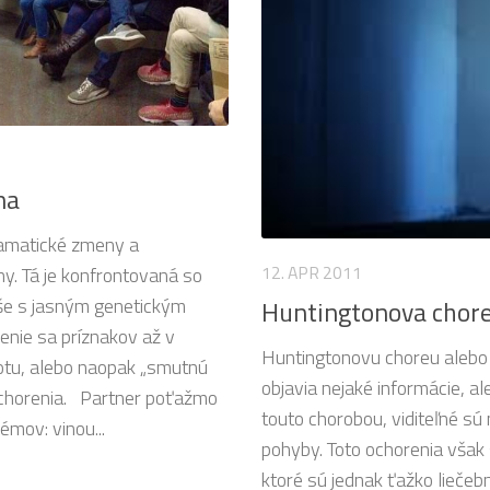
na
amatické zmeny a
12. APR 2011
y. Tá je konfrontovaná so
še s jasným genetickým
Huntingtonova chore
enie sa príznakov až v
Huntingtonovu choreu alebo 
otu, alebo naopak „smutnú
objavia nejaké informácie, a
 ochorenia. Partner poťažmo
touto chorobou, viditeľné sú 
émov: vinou...
pohyby. Toto ochorenia však
ktoré sú jednak ťažko liečeb