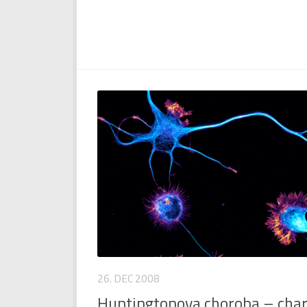
26. DEC 2008
Huntingtonova choroba – char