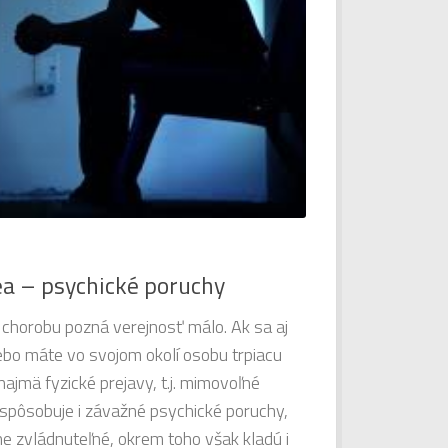
a – psychické poruchy
chorobu pozná verejnosť málo. Ak sa aj
lebo máte vo svojom okolí osobu trpiacu
najmä fyzické prejavy, t.j. mimovoľné
 spôsobuje i závažné psychické poruchy,
ne zvládnuteľné, okrem toho však kladú i