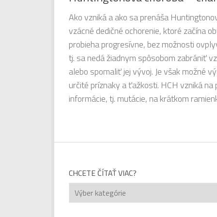
Ako vzniká a ako sa prenáša Huntington
vzácné dedičné ochorenie, ktoré začína 
probieha progresívne, bez možnosti ovpl
tj. sa nedá žiadnym spôsobom zabrániť vz
alebo spomaliť jej vývoj. Je však možné 
určité príznaky a ťažkosti. HCH vzniká na
informácie, tj. mutácie, na krátkom ramienk
CHCETE ČÍTAŤ VIAC?
Chcete
čítať
viac?