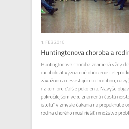
1. FEB 2016
Huntingtonova choroba a rodi
Huntingtonova choroba znamená vždy dr
mnohokrát významné ohrozenie celej rodin
závažnou a devastujúcou chorobou, navy
rizikom pre ďalšie pokolenia. Navyše objav
pokročilejšom veku znamená i častú neist
istotu“ v zmysle čakania na prepuknutie
rodina chorého musí riešiť množstvo probl