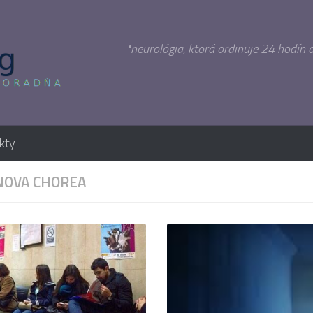
"neurológia, ktorá ordinuje 24 hodín 
kty
OVA CHOREA