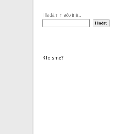
Hľadám niečo iné...
Hľadať
Kto sme?