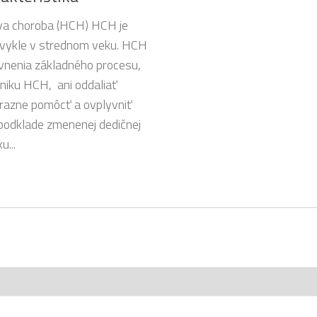
ova choroba (HCH) HCH je
obvykle v strednom veku. HCH
yvnenia základného procesu,
niku HCH, ani oddaliať
výrazne pomôcť a ovplyvniť
 podklade zmenenej dedičnej
u...