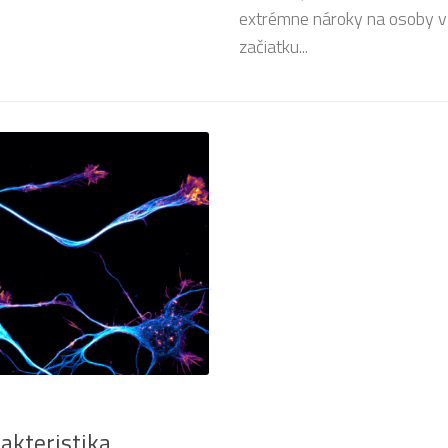
extrémne nároky na osoby v o
začiatku...
akteristika