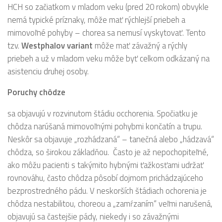
HCH so začiatkom v mladom veku (pred 20 rokom) obvykle
nemá typické príznaky, môže mať rýchlejší priebeh a
mimovoľné pohyby – chorea sa nemusí vyskytovať. Tento
tzv.
Westphalov variant
môže mať závažný a rýchly
priebeh a už v mladom veku môže byť celkom odkázaný na
asistenciu druhej osoby.
Poruchy chôdze
sa objavujú v rozvinutom štádiu occhorenia. Spočiatku je
chôdza narúšaná mimovoľnými pohybmi končatín a trupu.
Neskôr sa objavuje „rozhádzaná“ – tanečná alebo „hádzavá“
chôdza, so širokou základňou. Často je až nepochopiteľné,
ako môžu pacienti s takýmito hybnými ťažkosťami udržať
rovnováhu, často chôdza pôsobí dojmom prichádzajúceho
bezprostredného pádu. V neskorších štádiach ochorenia je
chôdza nestabilitou, choreou a „zamŕzaním“ veľmi narušená,
objavujú sa častejšie pády, niekedy i so závažnými