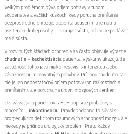
Veľkým problémom býva príjem potravy v tuhom
skupenstve a väčších kúskoch, kedy porucha prehĺtania
bezprostredne ohrozuje pacienta udusením a je nutná
asistencia druhej osoby – nakrájať sústo, prípadne podávať
malé sústa.
V rozvinutých štádiach ochorenia sa často objavuje výrazne
chudnutie – kachektizácia
pacienta. Výskumy ukazujú, že
závažnosť tohto javu nijako nesúvisí s intenzitou alebo
závažnosťou mimovoľných pohybov. Príčinou chudnutia tak
nie je len nedostatočný príjem potravy (pri ťažkostiach s
prehĺtaním), ale porucha na úrovni mozgových centier.
Drvivá väčšina pacientov s HCH popisuje problémy s
močením –
inkontinenciu
. Pravdepodobne to súvisí s
progredujúcim deficitom rozumových schopností mozgu, ale
niekedy je príčinou urologický problém. Preto každý
inkontinentný pacient s HCH by mal absolvovať i urologické