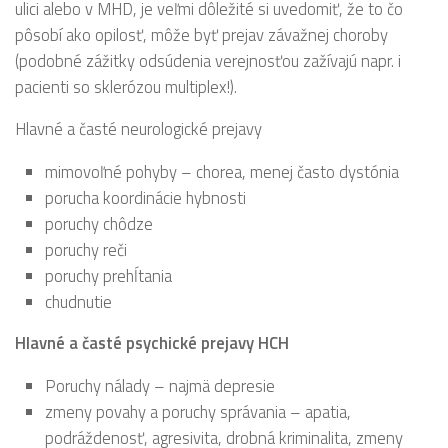
ulici alebo v MHD, je veľmi dôležité si uvedomiť, že to čo
pôsobí ako opilosť, môže byť prejav závažnej choroby
(podobné zážitky odsúdenia verejnosťou zažívajú napr. i
pacienti so sklerózou multiplex!).
Hlavné a časté neurologické prejavy
mimovoľné pohyby – chorea, menej často dystónia
porucha koordinácie hybnosti
poruchy chôdze
poruchy reči
poruchy prehĺtania
chudnutie
Hlavné a časté psychické prejavy HCH
Poruchy nálady – najmä depresie
zmeny povahy a poruchy správania – apatia,
podráždenosť, agresivita, drobná kriminalita, zmeny