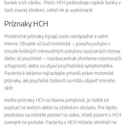
buniek a ich zániku. Prečo HCH poškodzuje najskôr bunky v
časti zvanej striatum, zatiaľ nie je vyskúmané.
Príznaky HCH
Počiatočné príznaky bývajú často nenápadné a veľmi
mierne. Obvykle sú buď motorické – porucha pohybu v
zmysle krútivých mimovoľných pohybov nazývaných chorea.
Alebo sú psychické – nastáva jednak zhoršenie rozumových
schopností, alebo sa objaví psychiatrická symptomatika.
Pacienta k lekárovi najčastejšie privedú práve motorické
príznaky, ale psychické ťažkosti sa môžu objaviť omnoho
skôr.
Keďže príznaky HCH sú hlavne pohybové, je ťažké ich
popísať na textom alebo na statickom obrázku. Pre lepšiu
predstavu sa môžete pozrieť na video, ktoré pacient s HCH
zverejnil na youtube. Pacienta s HCH môžete stretnúť na