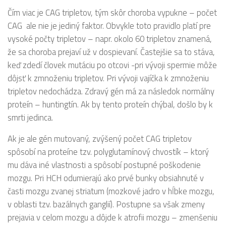
Čím viac je CAG tripletov, tým skôr choroba vypukne – počet
CAG ale nie je jediný faktor. Obvykle toto pravidlo platí pre
vysoké počty tripletov – napr. okolo 60 tripletov znamená,
že sa choroba prejaví už v dospievaní. Častejšie sa to stáva,
keď zdedí človek mutáciu po otcovi -pri vývoji spermie môže
dôjsť k zmnoženiu tripletov. Pri vývoji vajíčka k zmnoženiu
tripletov nedochádza. Zdravý gén má za následok normálny
proteín – huntingtín. Ak by tento proteín chýbal, došlo by k
smrti jedinca.
Ak je ale gén mutovaný, zvýšený počet CAG tripletov
spôsobí na proteíne tzv. polyglutamínový chvostík – ktorý
mu dáva iné vlastnosti a spôsobí postupné poškodenie
mozgu. Pri HCH odumierajú ako prvé bunky obsiahnuté v
časti mozgu zvanej striatum (mozkové jadro v hĺbke mozgu,
v oblasti tzv. bazálnych ganglií). Postupne sa však zmeny
prejavia v celom mozgu a dôjde k atrofii mozgu – zmenšeniu