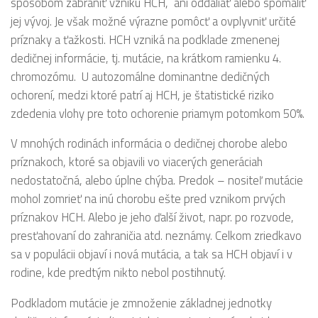
spôsobom zabrániť vzniku HCH, ani oddaliať alebo spomaliť
jej vývoj. Je však možné výrazne pomôcť a ovplyvniť určité
príznaky a ťažkosti. HCH vzniká na podklade zmenenej
dedičnej informácie, tj. mutácie, na krátkom ramienku 4.
chromozómu. U autozomálne dominantne dedičných
ochorení, medzi ktoré patrí aj HCH, je štatistické riziko
zdedenia vlohy pre toto ochorenie priamym potomkom 50%.
V mnohých rodinách informácia o dedičnej chorobe alebo
príznakoch, ktoré sa objavili vo viacerých generáciah
nedostatočná, alebo úplne chýba. Predok – nositeľ mutácie
mohol zomrieť na inú chorobu ešte pred vznikom prvých
príznakov HCH. Alebo je jeho ďalší život, napr. po rozvode,
presťahovaní do zahraničia atd. neznámy. Celkom zriedkavo
sa v populácii objaví i nová mutácia, a tak sa HCH objaví i v
rodine, kde predtým nikto nebol postihnutý.
Podkladom mutácie je zmnoženie základnej jednotky