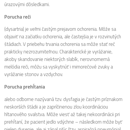
úrazovými dôsledkami.
Porucha reči
(dysartria) je veľmi častým prejavom ochorenia. Môže sa
objaviť na začiatku ochorenia, ale častejšia je v rozvinutých
štádiach. V priebehu trvania ochorenia sa môže stať reč
prakticky nezrozumiteľnou. Charakterické je vyrážanie,
akoby skandovanie niektorých slabík, nerovnomerná
melódia reči, môžu sa vyskytnúť i mimorečové zvuky a
vyrážanie stonov a vzdychov.
Porucha prehĺtania
alebo odborne nazývaná tzv. dysfagia je častým príznakom
neskorších štádii a je zapríčinenou zlou koordináciou
hltanového svalstva. Môže viesť až takej nekoordinácii pri
prehĺtaní, že pacient jedlo vdýchne – následkom môže byť
nielen dusenie, ale aj zápal pľúc (tzv. aspiračná pneumónia).