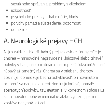
sexuálneho správania, problémy s alkoholom
uzkostnosť
psychotické prejavy – halucinácie, bludy
poruchy pamäti a sústredenia, pozornosti
demencia
A. Neurologické prejavy HCH
Najcharakteristickejší hybný prejav klasickej formy HCH je
chorea
– mimovolné nepravidelné „hádzavé alebo trhavé“
pohyby v tvári, na končatinách i na trupe. Chôdza môže mať
húpavý až tanečný ráz. Chorea sa v priebehu choroby
zosilňuje, obmedzuje bežnú pohyblivosť, pri rozvinutom
ochorení sa naopak zmierni, dominujú krútivé, pomalé
stereotypníépohyby, tzv.
dystonie
. V konečnom štádiu HCH
sú mimovoľné pohyby minimálne alebo vymiznú, pacient
zostáva nehybný, ležiaci.