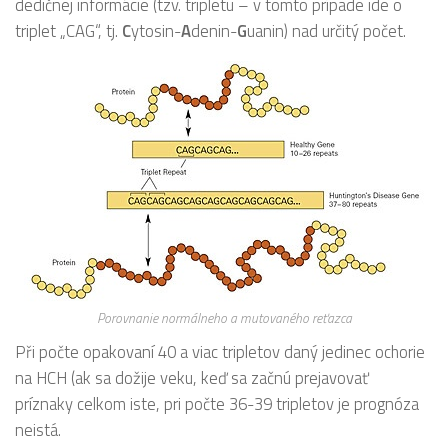
dedičnej informácie (tzv. tripletu – v tomto prípade ide o
triplet „CAG“, tj.
C
ytosin-
A
denin-
G
uanin) nad určitý počet.
Porovnanie normálneho a mutovaného reťazca
Při počte opakovaní 40 a viac tripletov daný jedinec ochorie
na HCH (ak sa dožije veku, keď sa začnú prejavovať
príznaky celkom iste, pri počte 36-39 tripletov je prognóza
neistá.