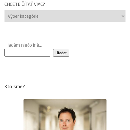
CHCETE ČÍTAŤ VIAC?
Chcete
čítať
viac?
Hľadám niečo iné...
Hľadať
Kto sme?