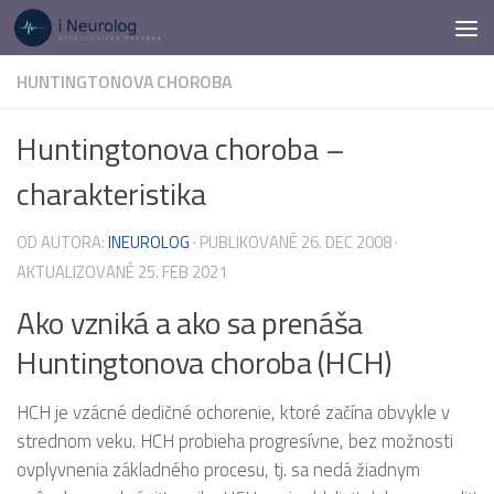
Preskočiť na obsah
HUNTINGTONOVA CHOROBA
Huntingtonova choroba –
charakteristika
OD AUTORA:
INEUROLOG
· PUBLIKOVANÉ
26. DEC 2008
·
AKTUALIZOVANÉ
25. FEB 2021
Ako vzniká a ako sa prenáša
Huntingtonova choroba (HCH)
HCH je vzácné dedičné ochorenie, ktoré začína obvykle v
strednom veku. HCH probieha progresívne, bez možnosti
ovplyvnenia základného procesu, tj. sa nedá žiadnym