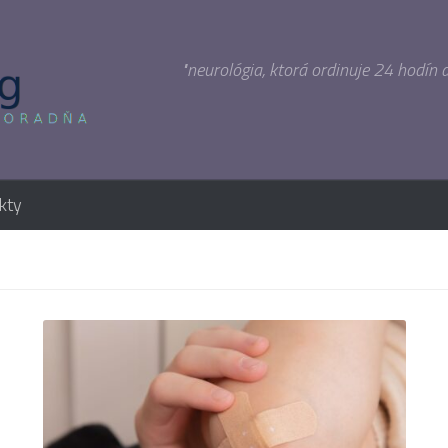
"neurológia, ktorá ordinuje 24 hodín 
kty