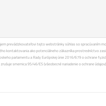
ľujem prevádzkovateľovi tejto webstránky súhlas so spracúvaním mo
o kontaktovania ako potenciálneho zákazníka prostredníctvo zasiel
ópskeho parlamentu a Rady Európskej únie 2016/679 o ochrane fyzic
zrušuje smernica 95/46/ES (všeobecné nariadenie o ochrane údajov)