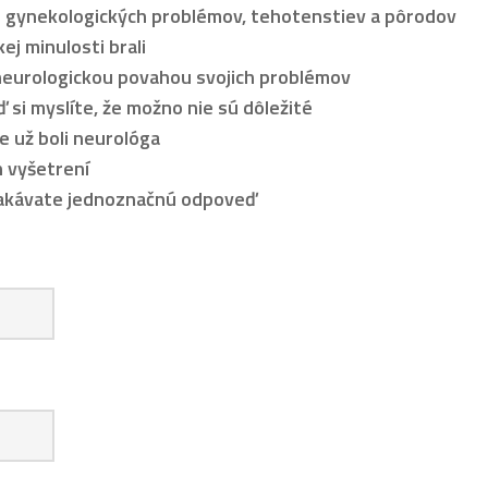
ch gynekologických problémov, tehotenstiev a pôrodov
kej minulosti brali
 neurologickou povahou svojich problémov
eď si myslíte, že možno nie sú dôležité
te už boli neurológa
h vyšetrení
očakávate jednoznačnú odpoveď