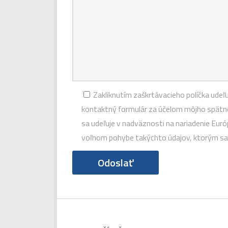
Zakliknutím zaškrtávacieho políčka ude
kontaktný formulár za účelom môjho spätnéh
sa udeľuje v nadväznosti na nariadenie Eur
voľnom pohybe takýchto údajov, ktorým sa 