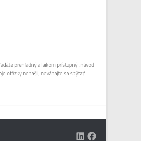
hľadáte prehľadný a laikom prístupný „návod
je otázky nenašli, neváhajte sa spýtať