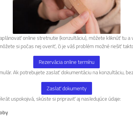
plánovať online stretnutie (konzultáciu), môžete kliknúť tu a
ôžete si počas nej overiť, či je váš problém možné riešiť takto
Rezervácia online termínu
rmulár. Ak potrebujete zaslať dokumentáciu na konzultáciu, 
Zaslať dokumenty
át uspokojivá, skúste si pripraviť aj nasledujúce údaje:
roby