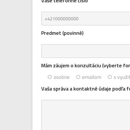
Vaše telefónne číslo
Predmet (povinné)
Mám záujem o konzultáciu (vyberte fo
osobne
emailom
s využi
Vaša správa a kontaktné údaje podľa f