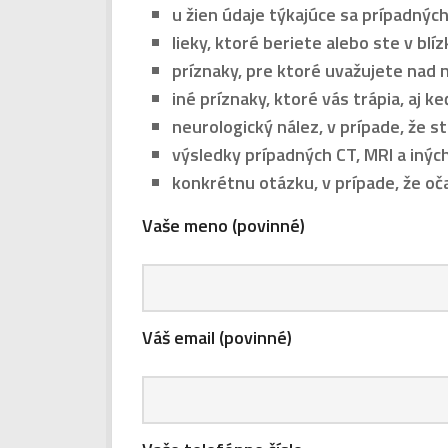
u žien údaje týkajúce sa prípadný
lieky, ktoré beriete alebo ste v blíz
príznaky, pre ktoré uvažujete nad
iné príznaky, ktoré vás trápia, aj k
neurologický nález, v prípade, že s
výsledky prípadných CT, MRI a inýc
konkrétnu otázku, v prípade, že 
Vaše meno (povinné)
Váš email (povinné)