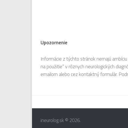
Upozornenie
Informácie z týchto stránok nemajú ambíciu 
na použitie“ v rôznych neurologických diag
emailom alebo cez kontaktný formulár. Pod
ineurolog.sk © 2026.