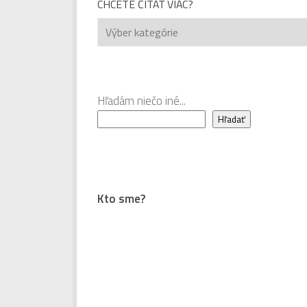
CHCETE ČÍTAŤ VIAC?
Chcete
čítať
viac?
Hľadám niečo iné...
Hľadať
Kto sme?