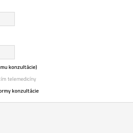
rmu konzultácie)
tím telemedicíny
ormy konzultácie