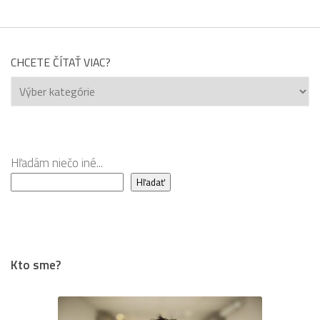
CHCETE ČÍTAŤ VIAC?
Chcete
čítať
viac?
Hľadám niečo iné...
Hľadať
Kto sme?