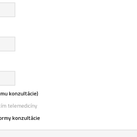
rmu konzultácie)
tím telemedicíny
ormy konzultácie