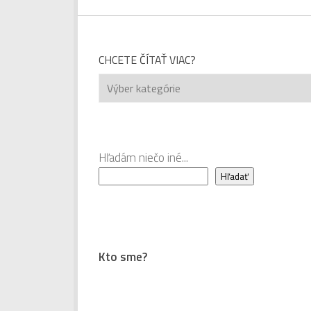
CHCETE ČÍTAŤ VIAC?
Chcete
čítať
viac?
Hľadám niečo iné...
Hľadať
Kto sme?