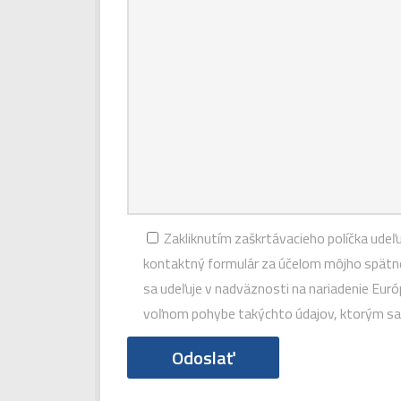
Zakliknutím zaškrtávacieho políčka ude
kontaktný formulár za účelom môjho spätnéh
sa udeľuje v nadväznosti na nariadenie Eur
voľnom pohybe takýchto údajov, ktorým sa 