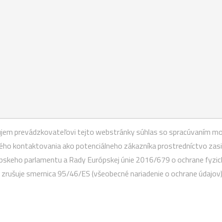
ľujem prevádzkovateľovi tejto webstránky súhlas so spracúvaním mo
o kontaktovania ako potenciálneho zákazníka prostredníctvo zasiel
ópskeho parlamentu a Rady Európskej únie 2016/679 o ochrane fyzic
zrušuje smernica 95/46/ES (všeobecné nariadenie o ochrane údajov)