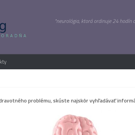
"neurológia, ktorá ordinuje 24 hodín 
kty
dravotného problému, skúste najskôr vyhľadávať informác