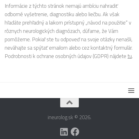
Informácie z týchto stránok nemajú ambíciu nahradiť
odborné vyšetrenie, diagnostiku alebo liečbu. Ak však
hľadáte prehľadný a laikom prístupný „návod na použitie“ v
rôznych neurologických diagnózach, dúfame, že Vám
pomôžeme. Pokiaľ ste tu odpoveď na svoje otázky nenašli,
neváhajte sa spýtať emailom alebo cez kontaktný formulár.
Podrobnosti k ochrane osobných údajov (GDPR) nájdete
tu
.
ineurolog.sk © 2026.