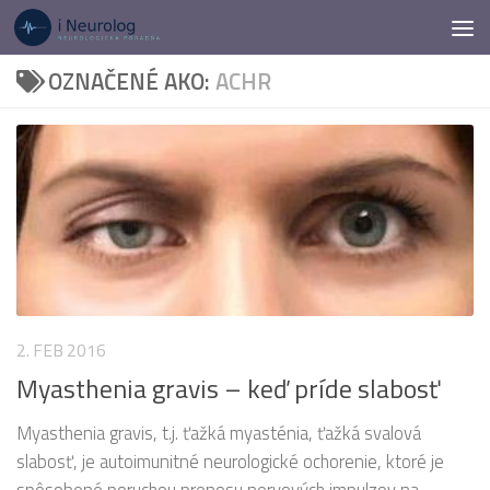
Preskočiť na obsah
OZNAČENÉ AKO:
ACHR
2. FEB 2016
Myasthenia gravis – keď príde slabosť
Myasthenia gravis, t.j. ťažká myasténia, ťažká svalová
slabosť, je autoimunitné neurologické ochorenie, ktoré je
spôsobené poruchou prenosu nervových impulzov na