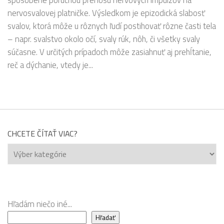
nervosvalovej platničke. Výsledkom je epizodická slabosť
svalov, ktorá môže u rôznych ľudí postihovať rôzne časti tela
– napr. svalstvo okolo očí, svaly rúk, nôh, či všetky svaly
súčasne. V určitých prípadoch môže zasiahnuť aj prehĺtanie,
reč a dýchanie, vtedy je...
CHCETE ČÍTAŤ VIAC?
Chcete
čítať
viac?
Hľadám niečo iné...
Hľadať