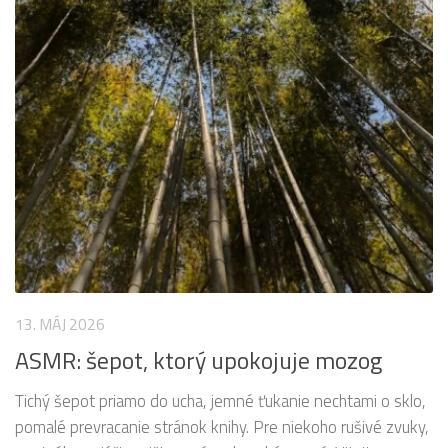
13. MÁJ 2026
ASMR: šepot, ktorý upokojuje mozog
Tichý šepot priamo do ucha, jemné ťukanie nechtami o sklo,
pomalé prevracanie stránok knihy. Pre niekoho rušivé zvuky,