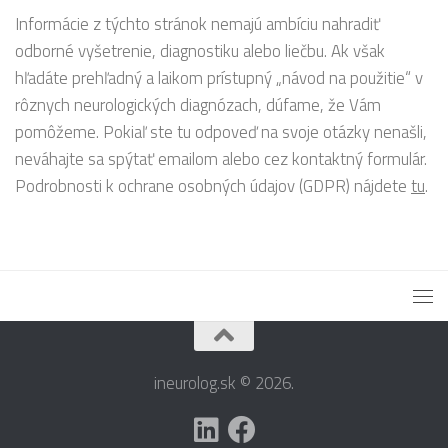
Informácie z týchto stránok nemajú ambíciu nahradiť
odborné vyšetrenie, diagnostiku alebo liečbu. Ak však
hľadáte prehľadný a laikom prístupný „návod na použitie“ v
rôznych neurologických diagnózach, dúfame, že Vám
pomôžeme. Pokiaľ ste tu odpoveď na svoje otázky nenašli,
neváhajte sa spýtať emailom alebo cez kontaktný formulár.
Podrobnosti k ochrane osobných údajov (GDPR) nájdete
tu
.
ineurolog.sk © 2026.