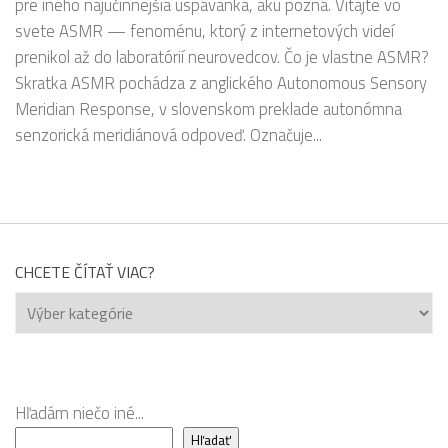
pre iného najúčinnejšia uspávanka, akú pozná. Vitajte vo
svete ASMR — fenoménu, ktorý z internetových videí
prenikol až do laboratórií neurovedcov. Čo je vlastne ASMR?
Skratka ASMR pochádza z anglického Autonomous Sensory
Meridian Response, v slovenskom preklade autonómna
senzorická meridiánová odpoveď. Označuje...
CHCETE ČÍTAŤ VIAC?
Chcete
čítať
viac?
Hľadám niečo iné...
Hľadať