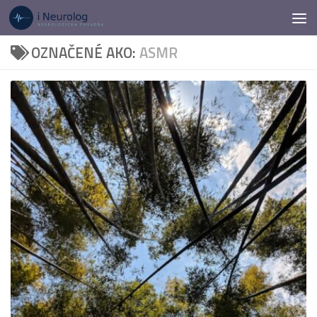
Preskočiť na obsah
OZNAČENÉ AKO:
ASMR