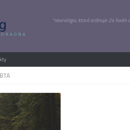
"neurológia, ktorá ordinuje 24 hodín 
kty
BTA