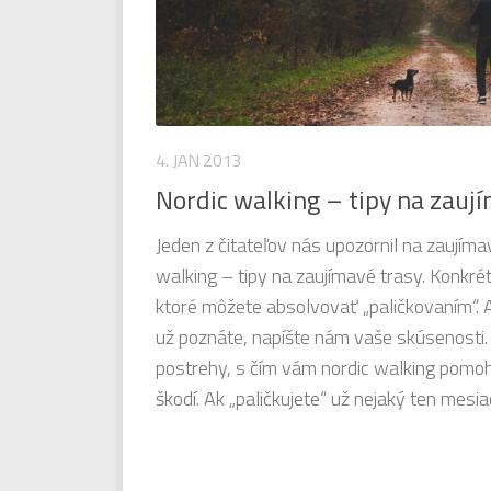
4. JAN 2013
Nordic walking – tipy na zauj
Jeden z čitateľov nás upozornil na zaujím
walking – tipy na zaujímavé trasy. Konkrét
ktoré môžete absolvovať „paličkovaním“. A
už poznáte, napíšte nám vaše skúsenosti.
postrehy, s čím vám nordic walking pomoh
škodí. Ak „paličkujete“ už nejaký ten mesiac,