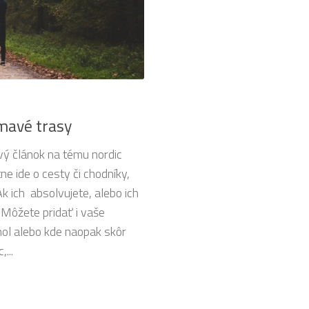
ímavé trasy
avý článok na tému nordic
ne ide o cesty či chodníky,
k ich absolvujete, alebo ich
 Môžete pridať i vaše
ol alebo kde naopak skôr
...