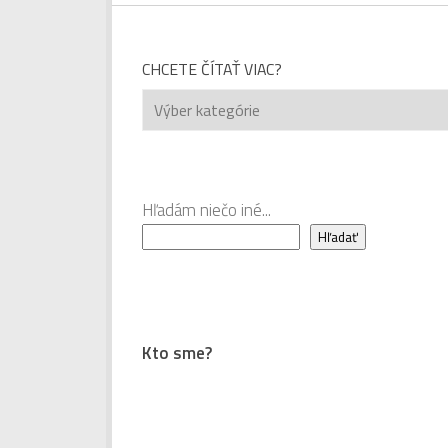
CHCETE ČÍTAŤ VIAC?
Chcete
čítať
viac?
Hľadám niečo iné...
Hľadať
Kto sme?