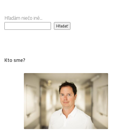
viac?
Hľadám niečo iné...
Hľadať
Kto sme?