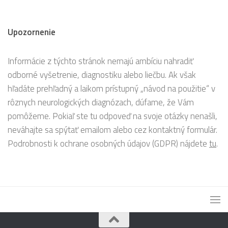
Upozornenie
Informácie z týchto stránok nemajú ambíciu nahradiť
odborné vyšetrenie, diagnostiku alebo liečbu. Ak však
hľadáte prehľadný a laikom prístupný „návod na použitie“ v
rôznych neurologických diagnózach, dúfame, že Vám
pomôžeme. Pokiaľ ste tu odpoveď na svoje otázky nenašli,
neváhajte sa spýtať emailom alebo cez kontaktný formulár.
Podrobnosti k ochrane osobných údajov (GDPR) nájdete
tu
.