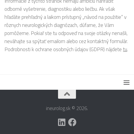
Informácie z týchto stránok nemajú ambíciu nahradiť
odborné vyšetrenie, diagnostiku alebo liečbu. Ak však
hľadáte prehľadný a laikom prístupný „návod na použitie“ v
rôznych neurologických diagnózach, dúfame, že Vám
pomôžeme. Pokiaľ ste tu odpoveď na svoje otázky nenašli,
neváhajte sa spýtať emailom alebo cez kontaktný formulár.
Podrobnosti k ochrane osobných údajov (GDPR) nájdete
tu
.
ineurolog.sk © 2026.