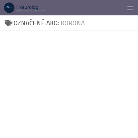
Preskočiť na obsah
OZNAČENÉ AKO:
KORONA