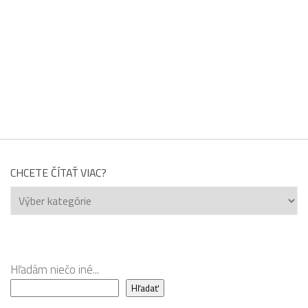
CHCETE ČÍTAŤ VIAC?
Chcete
čítať
viac?
Hľadám niečo iné...
Hľadať