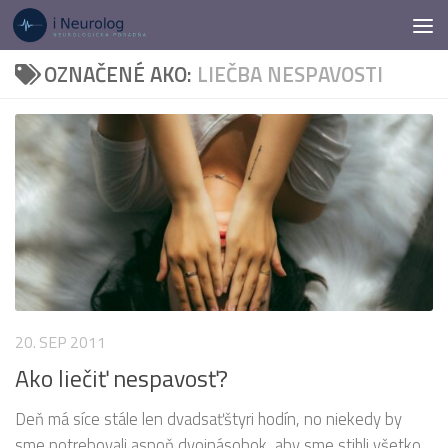
Preskočiť na obsah
OZNAČENÉ AKO:
LIEČBA NESPAVOSTI
20. SEP 2011
Ako liečiť nespavosť?
Deň má síce stále len dvadsaťštyri hodín, no niekedy by
sme potrebovali aspoň dvojnásobok, aby sme stihli všetko,