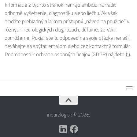
Informácie z týchto stránok nemajú ambíciu nahradiť
odborné vyšetrenie, diagnostiku alebo liečbu. Ak však
hľadáte prehľadný a laikom prístupný „návod na použitie“ v
rôznych neurologických diagnózach, dúfame, že Vám
pomôžeme. Pokiaľ ste tu odpoveď na svoje otázky nenašli,
neváhajte sa spýtať emailom alebo cez kontaktný formulár.
Podrobnosti k ochrane osobných údajov (GDPR) nájdete
tu
.
ineurolog.sk © 2026.