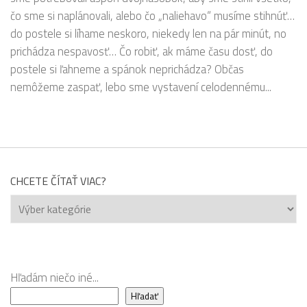
čo sme si naplánovali, alebo čo „naliehavo“ musíme stihnúť…
do postele si líhame neskoro, niekedy len na pár minút, no
prichádza nespavosť… Čo robiť, ak máme času dosť, do
postele si ľahneme a spánok neprichádza? Občas
nemôžeme zaspať, lebo sme vystavení celodennému...
CHCETE ČÍTAŤ VIAC?
Chcete
čítať
viac?
Hľadám niečo iné...
Hľadať