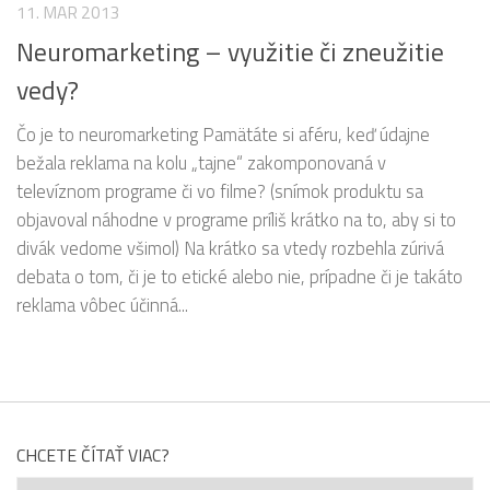
11. MAR 2013
Neuromarketing – využitie či zneužitie
vedy?
Čo je to neuromarketing Pamätáte si aféru, keď údajne
bežala reklama na kolu „tajne“ zakomponovaná v
televíznom programe či vo filme? (snímok produktu sa
objavoval náhodne v programe príliš krátko na to, aby si to
divák vedome všimol) Na krátko sa vtedy rozbehla zúrivá
debata o tom, či je to etické alebo nie, prípadne či je takáto
reklama vôbec účinná...
CHCETE ČÍTAŤ VIAC?