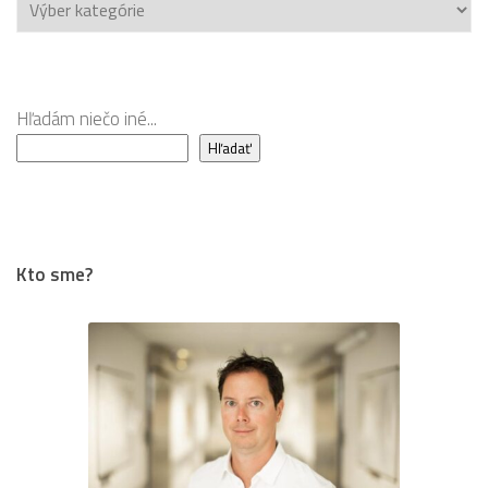
Chcete
čítať
viac?
Hľadám niečo iné...
Hľadať
Kto sme?