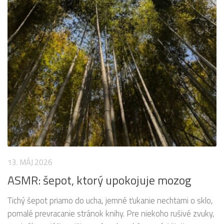
13. MÁJ 2026
ASMR: šepot, ktorý upokojuje mozog
Tichý šepot priamo do ucha, jemné ťukanie nechtami o sklo,
pomalé prevracanie stránok knihy. Pre niekoho rušivé zvuky,