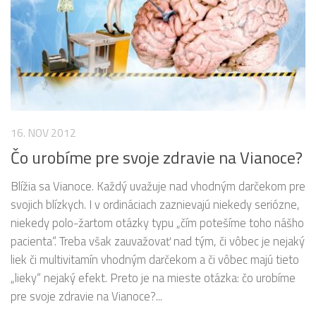
16. NOV 2012
Čo urobíme pre svoje zdravie na Vianoce?
Blížia sa Vianoce. Každý uvažuje nad vhodným darčekom pre
svojich blízkych. I v ordináciach zaznievajú niekedy seriózne,
niekedy polo-žartom otázky typu „čím potešíme toho nášho
pacienta“. Treba však zauvažovať nad tým, či vôbec je nejaký
liek či multivitamín vhodným darčekom a či vôbec majú tieto
„lieky“ nejaký efekt. Preto je na mieste otázka: čo urobíme
pre svoje zdravie na Vianoce?...