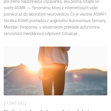
pre iného najúčinnejšia uspávanka, akú pozná. Vitajte vo
svete ASMR — fenoménu, ktorý z internetových videí
prenikol až do laboratórií neurovedcov. Čo je vlastne ASMR?
Skratka ASMR pochádza z anglického Autonomous Sensory
Meridian Response, v slovenskom preklade autonómna
senzorická meridiánová odpoveď. Označuje...
27. OKT 2022