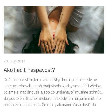
20. SEP 2011
Ako liečiť nespavosť?
Deň má síce stále len dvadsaťštyri hodín, no niekedy by
sme potrebovali aspoň dvojnásobok, aby sme stihli všetko,
čo sme si naplánovali, alebo čo „naliehavo“ musíme stihnúť…
do postele si líhame neskoro, niekedy len na pár minút, no
prichádza nespavosť… Čo robiť, ak máme času dosť, do