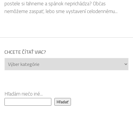
postele si ľahneme a spánok neprichádza? Občas
nemôžeme zaspať, lebo sme vystavení celodennému...
CHCETE ČÍTAŤ VIAC?
Chcete
čítať
viac?
Hľadám niečo iné...
Hľadať