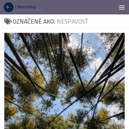
Preskočiť na obsah
OZNAČENÉ AKO:
NESPAVOSŤ