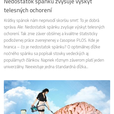
Nedostatok spánku zvyšuje výskyt
telesných ochorení
Krátky spánok nám neprivodí skoršiu smrť. To je dobrá
správa. Ale: Nedostatok spánku zvyšuje výskyt telesných
ochorení. Tak znie záver obšírnej a kvalitne štatisticky
podloženej práce zverejnenej v časopise PLOS. Kde je
hranica – čo je nedostatok spánku? O optimálnej dĺžke
nočného spánku sa popísali stovky vedeckých aj
populárnych článkov. Napriek rôznym záverom platí jeden
univerzálny. Neexistuje jedna štandardná dĺžka...