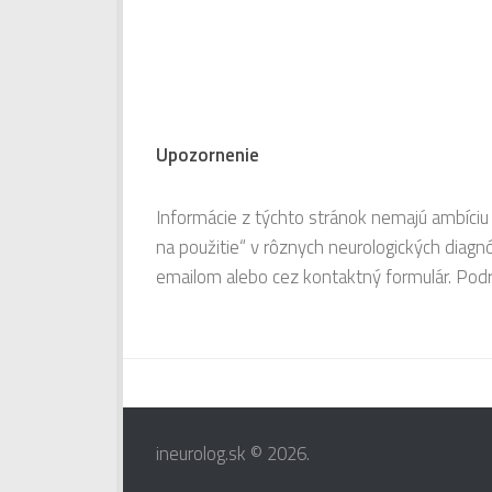
Upozornenie
Informácie z týchto stránok nemajú ambíciu 
na použitie“ v rôznych neurologických diag
emailom alebo cez kontaktný formulár. Pod
ineurolog.sk © 2026.