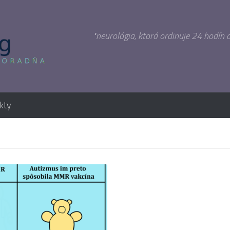
"neurológia, ktorá ordinuje 24 hodín 
kty