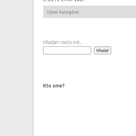
Chcete
čítať
viac?
Hľadám niečo iné...
Hľadať
Kto sme?