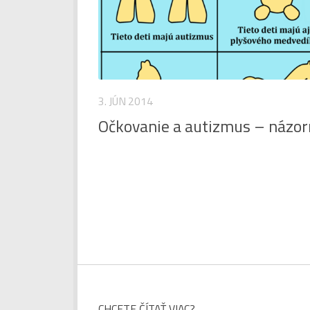
3. JÚN 2014
Očkovanie a autizmus – názor
CHCETE ČÍTAŤ VIAC?