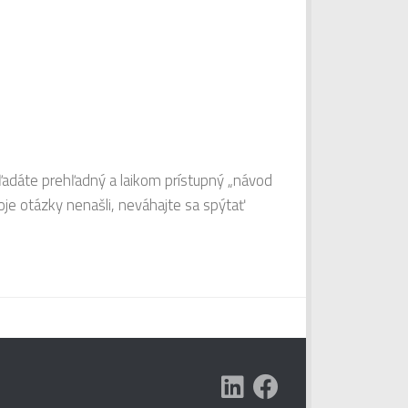
hľadáte prehľadný a laikom prístupný „návod
je otázky nenašli, neváhajte sa spýtať