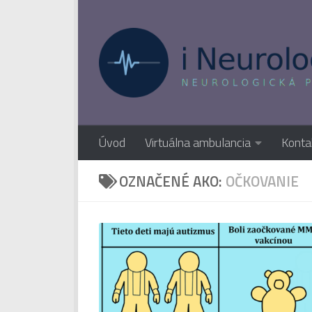
Preskočiť na obsah
Úvod
Virtuálna ambulancia
Konta
OZNAČENÉ AKO:
OČKOVANIE