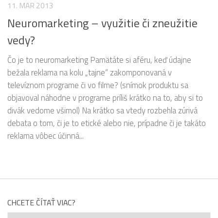
11. MAR 2013
Neuromarketing – využitie či zneužitie
vedy?
Čo je to neuromarketing Pamätáte si aféru, keď údajne
bežala reklama na kolu „tajne“ zakomponovaná v
televíznom programe či vo filme? (snímok produktu sa
objavoval náhodne v programe príliš krátko na to, aby si to
divák vedome všimol) Na krátko sa vtedy rozbehla zúrivá
debata o tom, či je to etické alebo nie, prípadne či je takáto
reklama vôbec účinná...
CHCETE ČÍTAŤ VIAC?