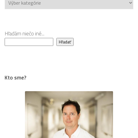
Chcete
čítať
viac?
Hľadám niečo iné...
Hľadať
Kto sme?