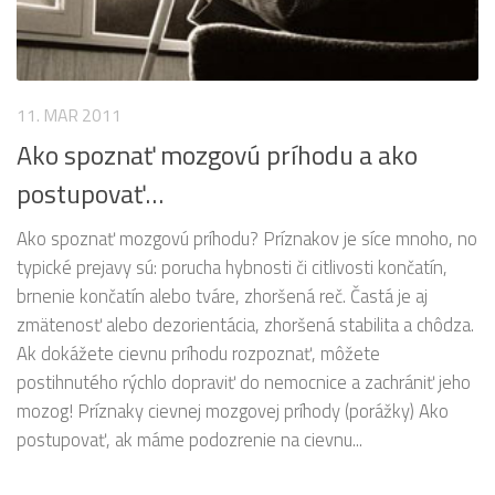
11. MAR 2011
Ako spoznať mozgovú príhodu a ako
postupovať…
Ako spoznať mozgovú príhodu? Príznakov je síce mnoho, no
typické prejavy sú: porucha hybnosti či citlivosti končatín,
brnenie končatín alebo tváre, zhoršená reč. Častá je aj
zmätenosť alebo dezorientácia, zhoršená stabilita a chôdza.
Ak dokážete cievnu príhodu rozpoznať, môžete
postihnutého rýchlo dopraviť do nemocnice a zachrániť jeho
mozog! Príznaky cievnej mozgovej príhody (porážky) Ako
postupovať, ak máme podozrenie na cievnu...