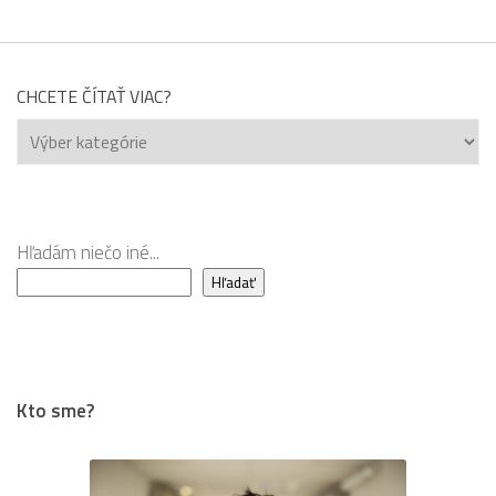
CHCETE ČÍTAŤ VIAC?
Chcete
čítať
viac?
Hľadám niečo iné...
Hľadať
Kto sme?