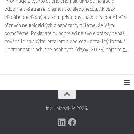
Informácie z týchto stránok nemajú ambíciu nahradiť
odborné vyšetrenie, diagnostiku alebo liečbu. Ak však
hľadáte prehľadný a laikom prístupný „návod na použitie“ v
rôznych neurologických diagnózach, dúfame, že Vám
pomôžeme. Pokiaľ ste tu odpoveď na svoje otázky nenašli,
neváhajte sa spýtať emailom alebo cez kontaktný formulár.
Podrobnosti k ochrane osobných údajov (GDPR) nájdete
tu
.
ineurolog.sk © 2026.