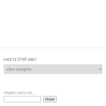
CHCETE ČÍTAŤ VIAC?
Chcete
čítať
viac?
Hľadám niečo iné...
Hľadať