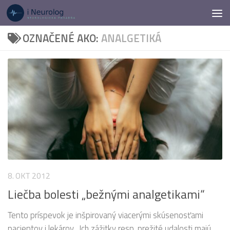
Preskočiť na obsah
OZNAČENÉ AKO:
ANALGETIKÁ
8. OKT 2012
Liečba bolesti „bežnými analgetikami“
Tento príspevok je inšpirovaný viacerými skúsenosťami
pacientov i lekárov. Ich zážitky resp. prežité udalosti majú