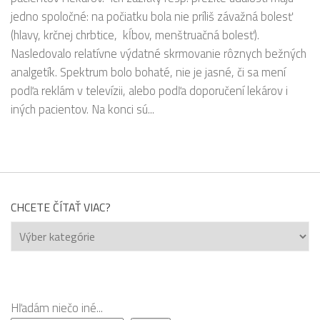
jedno spoločné: na počiatku bola nie príliš závažná bolesť
(hlavy, krčnej chrbtice, kĺbov, menštruačná bolesť).
Nasledovalo relatívne výdatné skrmovanie rôznych bežných
analgetík. Spektrum bolo bohaté, nie je jasné, či sa mení
podľa reklám v televízii, alebo podľa doporučení lekárov i
iných pacientov. Na konci sú...
CHCETE ČÍTAŤ VIAC?
Chcete
čítať
viac?
Hľadám niečo iné...