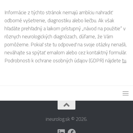
Informácie z týchto stránok nemajú ambíciu nahradiť
odborné vyšetrenie, diagnostiku alebo liečbu. Ak však
hľadáte prehľadný a laikom prístupný „návod na použitie“ v
rôznych neurologických diagnózach, dúfame, že Vám
pomôžeme. Pokiaľ ste tu odpoveď na svoje otázky nenašli,
neváhajte sa spýtať emailom alebo cez kontaktný formulár.
Podrobnosti k ochrane osobných údajov (GDPR) nájdete
tu
.
ineurolog.sk © 2026.