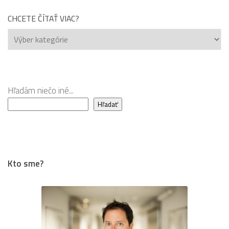
CHCETE ČÍTAŤ VIAC?
Chcete
čítať
viac?
Hľadám niečo iné...
Hľadať
Kto sme?