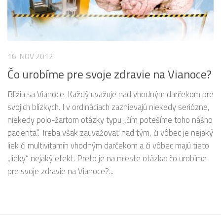
16. NOV 2012
Čo urobíme pre svoje zdravie na Vianoce?
Blížia sa Vianoce. Každý uvažuje nad vhodným darčekom pre
svojich blízkych. I v ordináciach zaznievajú niekedy seriózne,
niekedy polo-žartom otázky typu „čím potešíme toho nášho
pacienta“. Treba však zauvažovať nad tým, či vôbec je nejaký
liek či multivitamín vhodným darčekom a či vôbec majú tieto
„lieky“ nejaký efekt. Preto je na mieste otázka: čo urobíme
pre svoje zdravie na Vianoce?...