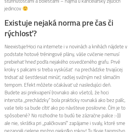
stuhnutosťami a bolesťami – najmä u kancelársky žijúcich
jedincov
Existuje nejaká norma pre čas či
rýchlosť?
Neexistuje!Hoci na internete i v novinách a knihách nájdete v
podstate hotové tréningové plány, váše cvičenie nemusí
prebiehať hneď podľa nejakého osvedčeného grafu. Prvé
kroky s palicami si treba vyskúšať na prechádzke trvajúcej
tridsať až šesťdesiat minúť, radšej svižným než slimačím
tempom. Efekt môžete očakávať už nasledujúci deň.
Budete asi prekvapení (rovnako ako všetci), že hoci
intenzita „prechádzky“ bola prakticky rovnaká ako bez palíc,
vaše telo sa bude cítiť ako po návšteve posilovne. Čím je to
spôsobené? No rozhodne to budú tie zázračne palice :-)))
ale nie, skrátka pri „paličkovaní“ zapájame i svaly, ktoré sme
nezapojili cielene možno niekoľko rokov! Tu tkvie tajomstvo