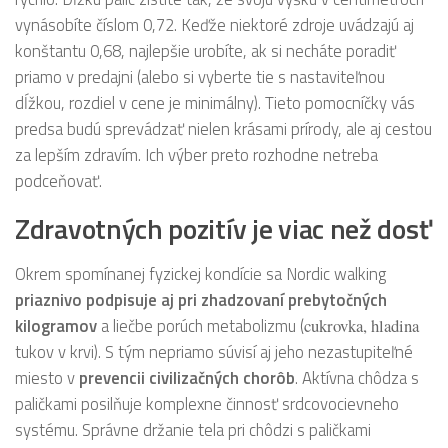
vynásobíte číslom 0,72. Keďže niektoré zdroje uvádzajú aj
konštantu 0,68, najlepšie urobíte, ak si necháte poradiť
priamo v predajni (alebo si vyberte tie s nastaviteľnou
dĺžkou, rozdiel v cene je minimálny). Tieto pomocníčky vás
predsa budú sprevádzať nielen krásami prírody, ale aj cestou
za lepším zdravím. Ich výber preto rozhodne netreba
podceňovať.
Zdravotných pozitív je viac než dosť
Okrem spomínanej fyzickej kondície sa Nordic walking
priaznivo podpisuje aj pri zhadzovaní prebytočných
kilogramov
a liečbe porúch metabolizmu (
cukrovka, hladina
tukov v krvi). S tým nepriamo súvisí aj jeho nezastupiteľné
miesto v
prevencii civilizačných chorôb
. Aktívna chôdza s
paličkami posilňuje komplexne činnosť srdcovocievneho
systému. Správne držanie tela pri chôdzi s paličkami