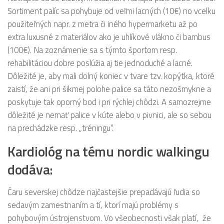
Sortiment palíc sa pohybuje od veľmi lacných (10€) no vcelku
použiteľných napr. z metra či iného hypermarketu až po
extra luxusné z materiálov ako je uhlíkové vlákno či bambus
(100€). Na zoznámenie sa s týmto športom resp.
rehabilitáciou dobre poslúžia aj tie jednoduché a lacné.
Dôležité je, aby mali dolný koniec v tvare tzv. kopýtka, ktoré
zaistí, že ani pri šikmej polohe palice sa táto nezošmykne a
poskytuje tak oporný bod i pri rýchlej chôdzi. A samozrejme
dôležité je nemať palice v kúte alebo v pivnici, ale so sebou
na prechádzke resp. „tréningu“.
Kardiológ na tému nordic walkingu
dodáva:
Čaru severskej chôdze najčastejšie prepadávajú ľudia so
sedavým zamestnaním a tí, ktorí majú problémy s
pohybovým ústrojenstvom. Vo všeobecnosti však platí, že