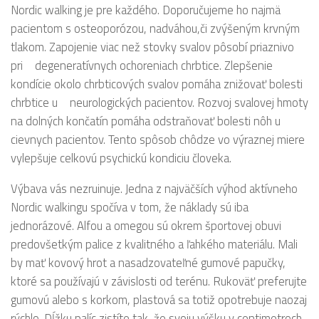
Nordic walking je pre každého. Doporučujeme ho najmä
pacientom s osteoporózou, nadváhou,či zvýšeným krvným
tlakom. Zapojenie viac než stovky svalov pôsobí priaznivo
pri degeneratívnych ochoreniach chrbtice. Zlepšenie
kondície okolo chrbticových svalov pomáha znižovať bolesti
chrbtice u neurologických pacientov. Rozvoj svalovej hmoty
na dolných končatín pomáha odstraňovať bolesti nôh u
cievnych pacientov. Tento spôsob chôdze vo výraznej miere
vylepšuje celkovú psychickú kondiciu človeka.
Výbava vás nezruinuje. Jedna z najväčších výhod aktívneho
Nordic walkingu spočíva v tom, že náklady sú iba
jednorázové. Alfou a omegou sú okrem športovej obuvi
predovšetkým palice z kvalitného a ľahkého materiálu. Mali
by mať kovový hrot a nasadzovateľné gumové papučky,
ktoré sa používajú v závislosti od terénu. Rukoväť preferujte
gumovú alebo s korkom, plastová sa totiž opotrebuje naozaj
rýchlo. Dĺžku palíc zistíte tak, že svoju výšku v centimetroch