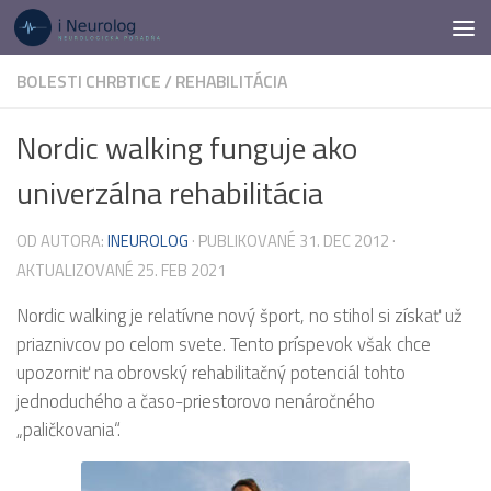
Preskočiť na obsah
BOLESTI CHRBTICE
/
REHABILITÁCIA
Nordic walking funguje ako
univerzálna rehabilitácia
OD AUTORA:
INEUROLOG
· PUBLIKOVANÉ
31. DEC 2012
·
AKTUALIZOVANÉ
25. FEB 2021
Nordic walking je relatívne nový šport, no stihol si získať už
priaznivcov po celom svete. Tento príspevok však chce
upozorniť na obrovský rehabilitačný potenciál tohto
jednoduchého a časo-priestorovo nenáročného
„paličkovania“.