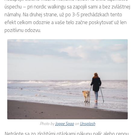
úspechu – pri nordic walkingu sa zapojili sami a bez zvláštnej
námahy. Na druhej strane, už po 3-5 prechádzkach tento
efekt celkom odoznie a vaše telo začne poskytovať už len
pozitívnu odozvu.
Photo by
Joppe Spaa
on
Unsplash
Netrápte sa zo zložitými otázkami nákupu palíc alebo cenou.