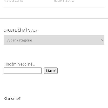
4. AUG 2015
8. OKT 2012
CHCETE ČÍTAŤ VIAC?
Chcete
čítať
viac?
Hľadám niečo iné...
Hľadať
Kto sme?