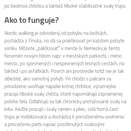
po bedrovú chrbticu a taktiež hlboké stabilizačné svaly trupu.
Ako to funguje?
Nordic walking je odvodený od pohybu na bežkách,
pochádza z Fínska, no dá sa praktikovať pri každom pobyte
vonku. Môžete „paličkovať“ v meste (v Nemecku je tento
fenomén novým hitom napr. v mestských parkoch), i mimo
mesto, po spevnených i nespevnených lesných cestách, no
taktiež i po asfaltkách. Povrch ani prostredie totiž nie je tak
dôležité, ako samotný pohyb. Pri chôdzi s palicami sa
prirodzene uvoľňuje napätie krčnej chrbtice, výraznejšie
pracujú hlboké svaly chrbta, ktoré napomáhajú vzpriamenej
polohe tela. Odľahčujú sa tak chronicky preťažované svaly na
krku. Keďže pracujú i svaly ramien a pliec, celá horná časť
trupu je mobilizovaná a dochádza k prirodzenému uvolneniu
a precvičeniu partii najviac postihnutých svalovými