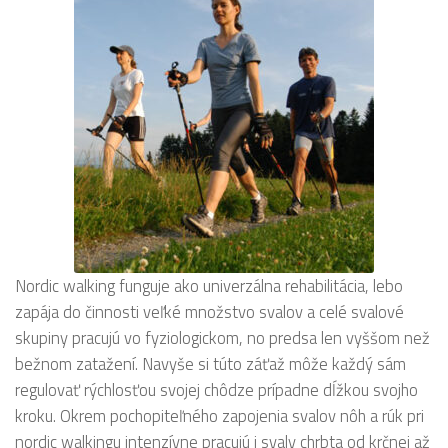
Nordic walking funguje ako univerzálna rehabilitácia, lebo
zapája do činnosti veľké množstvo svalov a celé svalové
skupiny pracujú vo fyziologickom, no predsa len vyššom než
bežnom zatažení. Navyše si túto záťaž môže každý sám
regulovať rýchlosťou svojej chôdze prípadne dĺžkou svojho
kroku. Okrem pochopiteľného zapojenia svalov nôh a rúk pri
nordic walkingu intenzívne pracujú i svaly chrbta od krčnej až