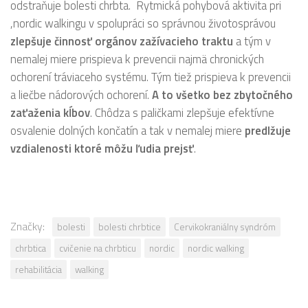
odstraňuje bolesti chrbta. Rytmická pohybová aktivita pri
,nordic walkingu v spolupráci so správnou životosprávou
zlepšuje činnosť orgánov zažívacieho traktu
a tým v
nemalej miere prispieva k prevencii najmä chronických
ochorení tráviaceho systému. Tým tiež prispieva k prevencii
a liečbe nádorových ochorení.
A to všetko bez zbytočného
zaťaženia kĺbov
. Chôdza s paličkami zlepšuje efektívne
osvalenie dolných končatín a tak v nemalej miere
predlžuje
vzdialenosti ktoré môžu ľudia prejsť
.
Značky:
bolesti
bolesti chrbtice
Cervikokraniálny syndróm
chrbtica
cvičenie na chrbticu
nordic
nordic walking
rehabilitácia
walking