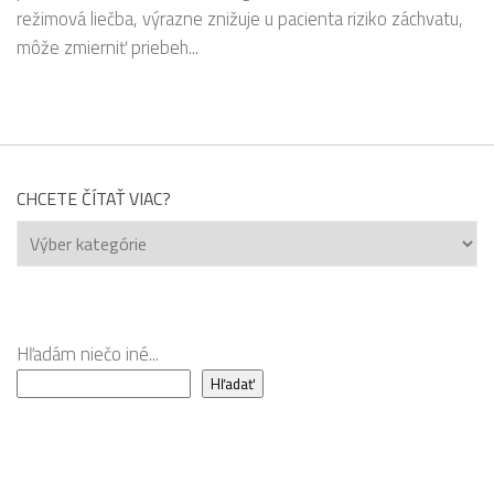
režimová liečba, výrazne znižuje u pacienta riziko záchvatu,
môže zmierniť priebeh...
CHCETE ČÍTAŤ VIAC?
Chcete
čítať
viac?
Hľadám niečo iné...
Hľadať