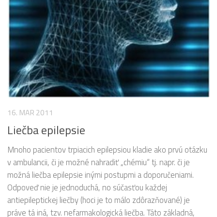
16. MAR 2011
Liečba epilepsie
Mnoho pacientov trpiacich epilepsiou kladie ako prvú otázku
v ambulancii, či je možné nahradiť „chémiu“ tj. napr. či je
možná liečba epilepsie inými postupmi a doporučeniami.
Odpoveď nie je jednoduchá, no súčasťou každej
antiepileptickej liečby (hoci je to málo zdôrazňované) je
práve tá iná, tzv. nefarmakologická liečba. Táto základná,