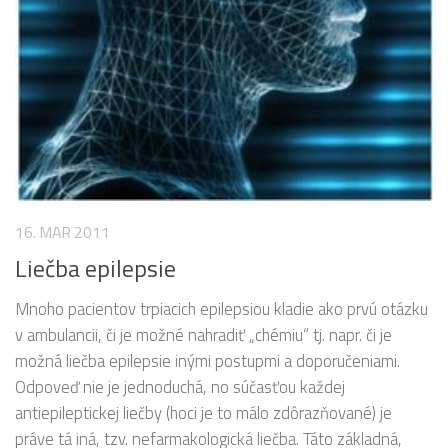
16. MAR 2011
Liečba epilepsie
Mnoho pacientov trpiacich epilepsiou kladie ako prvú otázku
v ambulancii, či je možné nahradiť „chémiu“ tj. napr. či je
možná liečba epilepsie inými postupmi a doporučeniami.
Odpoveď nie je jednoduchá, no súčasťou každej
antiepileptickej liečby (hoci je to málo zdôrazňované) je
práve tá iná, tzv. nefarmakologická liečba. Táto základná,