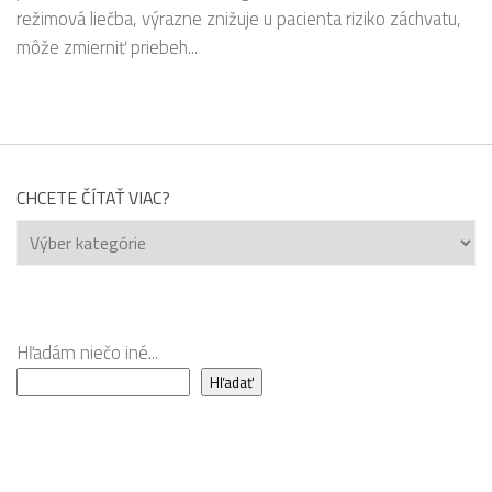
režimová liečba, výrazne znižuje u pacienta riziko záchvatu,
môže zmierniť priebeh...
CHCETE ČÍTAŤ VIAC?
Chcete
čítať
viac?
Hľadám niečo iné...
Hľadať