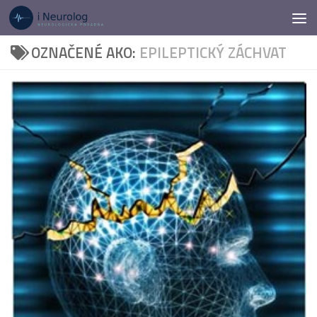
Preskočiť na obsah
OZNAČENÉ AKO:
EPILEPTICKÝ ZÁCHVAT