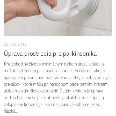
22. JAN 2012
Úprava prostredia pre parkinsonika
Pre pohodlný život s minimálnym rizikom úrazu a pádu je
možné byt či dom parkinsonika upraviť. Súčasťou takejto
úpravy je v prvom rade odstránenie všetkých nebezpečných
prekážok, ktoré môžu pri náhodnom páde ostrými hranami
alebo rozbitím človeka poraniť. Ďalším krokom je úprava
podláh tak, aby sa pacient nešmykol alebo nezakopol (tj.
celoplošný koberec je lepší než kusové koberce alebo
hladká...