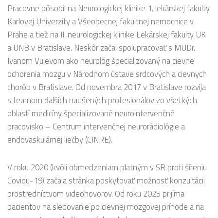
Pracovne pôsobil na Neurologickej klinike 1. lekárskej fakulty
Karlovej Univerzity a Všeobecnej fakultnej nemocnice v
Prahe a tiež na II. neurologickej klinike Lekárskej fakulty UK
a UNB v Bratislave. Neskôr začal spolupracovať s MUDr.
Ivanom Vulevom ako neurológ špecializovaný na cievne
ochorenia mozgu v Národnom ústave srdcových a cievnych
chorôb v Bratislave. Od novembra 2017 v Bratislave rozvíja
s teamom ďalších nadšených profesionálov zo všetkých
oblastí medicíny špecializované neurointervenčné
pracovisko – Centrum intervenčnej neurorádiológie a
endovaskulárnej liečby (CINRE).
V roku 2020 (kvôli obmedzeniam platným v SR proti šíreniu
Covidu-19) začala stránka poskytovať možnosť konzultácii
prostredníctvom videohovorov. Od roku 2025 prijíma
pacientov na sledovanie po cievnej mozgovej príhode a na