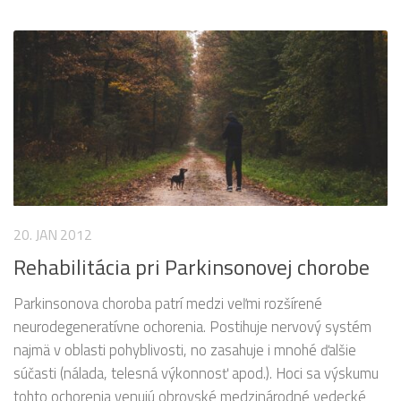
20. JAN 2012
Rehabilitácia pri Parkinsonovej chorobe
Parkinsonova choroba patrí medzi veľmi rozšírené
neurodegeneratívne ochorenia. Postihuje nervový systém
najmä v oblasti pohyblivosti, no zasahuje i mnohé ďalšie
súčasti (nálada, telesná výkonnosť apod.). Hoci sa výskumu
tohto ochorenia venujú obrovské medzinárodné vedecké