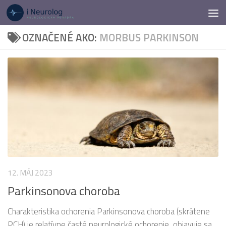
Preskočiť na obsah
OZNAČENÉ AKO:
MORBUS PARKINSON
12. MÁJ 2023
Parkinsonova choroba
Charakteristika ochorenia Parkinsonova choroba (skrátene
PCH) je relatívne časté neurologické ochorenie, objavuje sa