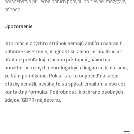
poradenstvo pri liečbe porúch pohybu po cievnej mozgovej
príhode.
Upozornenie
Informácie z týchto stránok nemajú ambíciu nahradiť
odborné vyšetrenie, diagnostiku alebo liečbu. Ak však
hľadáte prehľadný a laikom prístupný „návod na
použitie“ v rôznych neurologických diagnózach, dúfame,
že Vám pomôžeme. Pokiaľ ste tu odpoveď na svoje
otázky nenašli, neváhajte sa spýtať emailom alebo cez
kontaktný formulár. Podrobnosti k ochrane osobných
údajov (GDPR) nájdete
tu
.