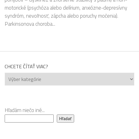
motorické (psychóza alebo delírium, anxiózne-depresívny
syndróm, nevoľnosť, zápcha alebo poruchy močenia).
Parkinsonova choroba...
CHCETE ČÍTAŤ VIAC?
Chcete
čítať
viac?
Hľadám niečo iné...
Hľadať