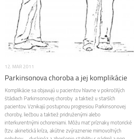
12. MAR 2011
Parkinsonova choroba a jej komplikácie
Komplikácie sa objavujú u pacientov hlavne v pokročilých
štádiach Parkinsonovej choroby a taktiež u starších
pacientov. Vznikajú postupnou progresiou Parkinsonovej
choroby, liečbou a taktiež pridruženými alebo
interkurentnými ochoreniami. Môžu mať príznaky motorické
(tzv. akinetická kríza, akútne zvýraznenie mimovoľných
pohybov – dyskinéz a zhoršenie stability s pádmi) a non-