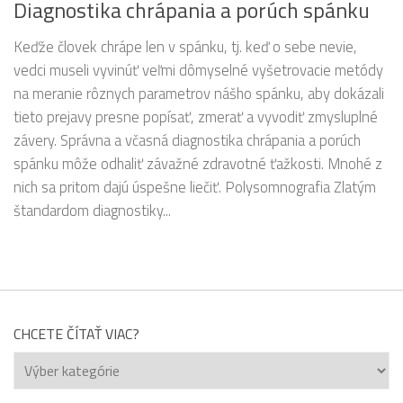
Diagnostika chrápania a porúch spánku
Keďže človek chrápe len v spánku, tj. keď o sebe nevie,
vedci museli vyvinúť veľmi dômyselné vyšetrovacie metódy
na meranie rôznych parametrov nášho spánku, aby dokázali
tieto prejavy presne popísať, zmerať a vyvodiť zmysluplné
závery. Správna a včasná diagnostika chrápania a porúch
spánku môže odhaliť závažné zdravotné ťažkosti. Mnohé z
nich sa pritom dajú úspešne liečiť. Polysomnografia Zlatým
štandardom diagnostiky...
CHCETE ČÍTAŤ VIAC?
Chcete
čítať