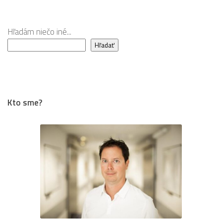
viac?
Hľadám niečo iné...
Hľadať
Kto sme?