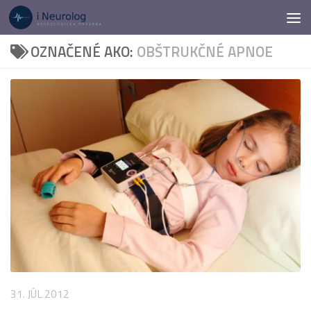
Preskočiť na obsah
OZNAČENÉ AKO:
OBŠTRUKČNÉ APNOE
31. JÚL 2012