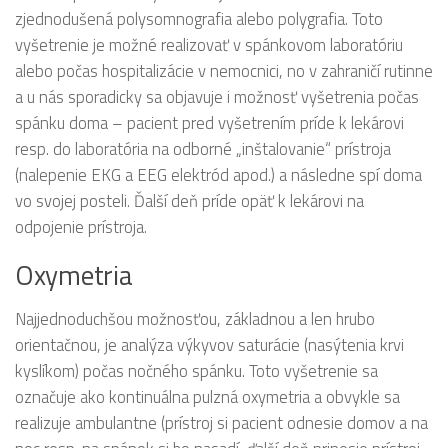
zjednodušená polysomnografia alebo polygrafia. Toto
vyšetrenie je možné realizovať v spánkovom laboratóriu
alebo počas hospitalizácie v nemocnici, no v zahraničí rutinne
a u nás sporadicky sa objavuje i možnosť vyšetrenia počas
spánku doma – pacient pred vyšetrením príde k lekárovi
resp. do laboratória na odborné „inštalovanie“ prístroja
(nalepenie EKG a EEG elektród apod.) a následne spí doma
vo svojej posteli. Ďalší deň príde opäť k lekárovi na
odpojenie prístroja.
Oxymetria
Najjednoduchšou možnosťou, základnou a len hrubo
orientačnou, je analýza výkyvov saturácie (nasýtenia krvi
kyslíkom) počas nočného spánku. Toto vyšetrenie sa
označuje ako kontinuálna pulzná oxymetria a obvykle sa
realizuje ambulantne (prístroj si pacient odnesie domov a na