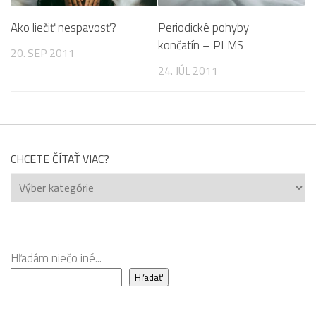
Ako liečiť nespavosť?
Periodické pohyby
končatín – PLMS
20. SEP 2011
24. JÚL 2011
CHCETE ČÍTAŤ VIAC?
Chcete
čítať
viac?
Hľadám niečo iné...
Hľadať