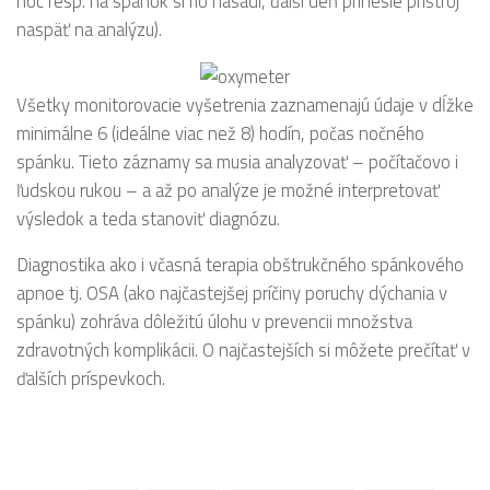
noc resp. na spánok si ho nasadí, ďalší deň prinesie prístroj
naspäť na analýzu).
Všetky monitorovacie vyšetrenia zaznamenajú údaje v dĺžke
minimálne 6 (ideálne viac než 8) hodín, počas nočného
spánku. Tieto záznamy sa musia analyzovať – počítačovo i
ľudskou rukou – a až po analýze je možné interpretovať
výsledok a teda stanoviť diagnózu.
Diagnostika ako i včasná terapia obštrukčného spánkového
apnoe tj. OSA (ako najčastejšej príčiny poruchy dýchania v
spánku) zohráva dôležitú úlohu v prevencii množstva
zdravotných komplikácii. O najčastejších si môžete prečítať v
ďalších príspevkoch.