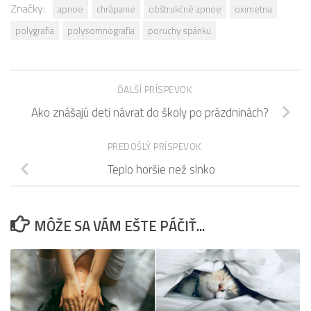
Značky:
apnoe
chrápanie
obštrukčné apnoe
oximetria
polygrafia
polysomnografia
poruchy spánku
ĎALŠÍ PRÍSPEVOK
Ako znášajú deti návrat do školy po prázdninách?
PREDOŠLÝ PRÍSPEVOK
Teplo horšie než slnko
MÔŽE SA VÁM EŠTE PÁČIŤ...