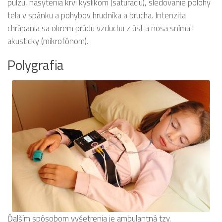
pulzu, nasýtenia krvi kyslíkom (saturáciu), sledovanie polohy
tela v spánku a pohybov hrudníka a brucha. Intenzita
chrápania sa okrem prúdu vzduchu z úst a nosa sníma i
akusticky (mikrofónom).
Polygrafia
Ďalším spôsobom vyšetrenia je ambulantná tzv.