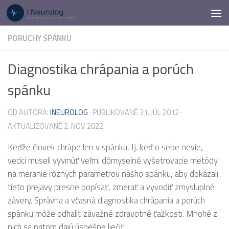
Preskočiť na obsah
PORUCHY SPÁNKU
Diagnostika chrápania a porúch
spánku
OD AUTORA:
INEUROLOG
· PUBLIKOVANÉ
31. JÚL 2012
·
AKTUALIZOVANÉ
2. NOV 2022
Keďže človek chrápe len v spánku, tj. keď o sebe nevie,
vedci museli vyvinúť veľmi dômyselné vyšetrovacie metódy
na meranie rôznych parametrov nášho spánku, aby dokázali
tieto prejavy presne popísať, zmerať a vyvodiť zmysluplné
závery. Správna a včasná diagnostika chrápania a porúch
spánku môže odhaliť závažné zdravotné ťažkosti. Mnohé z
nich sa pritom dajú úspešne liečiť.