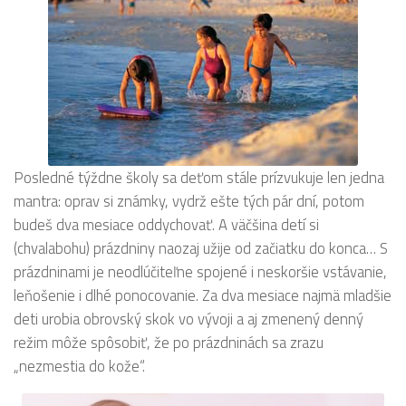
Posledné týždne školy sa deťom stále prízvukuje len jedna
mantra: oprav si známky, vydrž ešte tých pár dní, potom
budeš dva mesiace oddychovať. A väčšina detí si
(chvalabohu) prázdniny naozaj užije od začiatku do konca… S
prázdninami je neodlúčiteľne spojené i neskoršie vstávanie,
leňošenie i dlhé ponocovanie. Za dva mesiace najmä mladšie
deti urobia obrovský skok vo vývoji a aj zmenený denný
režim môže spôsobiť, že po prázdninách sa zrazu
„nezmestia do kože“.