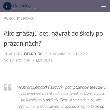
Preskočiť na obsah
PORUCHY SPÁNKU
Ako znášajú deti návrat do školy po
prázdninách?
OD AUTORA:
INEUROLOG
· PUBLIKOVANÉ
21. AUG 2012
·
AKTUALIZOVANÉ
13. MAR 2021
Medzi problematické zlozvyky patrí pozeranie televízie či
sedenie pri počítači dlho do noci, či dokonca zaspávanie
pri televízore či počítači. Dieťa si neuvedomuje, ako
významne si skracuje nočný spánok a najmä to, že po