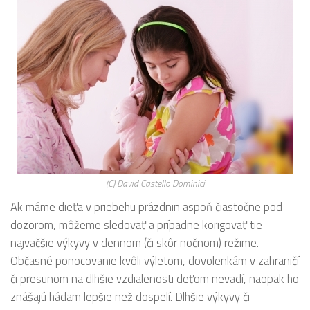
(C) David Castello Dominici
Ak máme dieťa v priebehu prázdnin aspoň čiastočne pod
dozorom, môžeme sledovať a prípadne korigovať tie
najväčšie výkyvy v dennom (či skôr nočnom) režime.
Občasné ponocovanie kvôli výletom, dovolenkám v zahraničí
či presunom na dlhšie vzdialenosti deťom nevadí, naopak ho
znášajú hádam lepšie než dospelí. Dlhšie výkyvy či