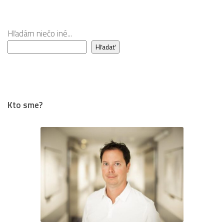
viac?
Hľadám niečo iné...
Hľadať
Kto sme?