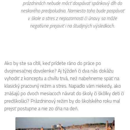
prázdninách nebude môcť dospávať spánkový dlh do
neskorého predpoludnia. Namiesto toho bude pospávať
v škole a stres z nepozornosti či únavy sa môže
negatívne prejaviť i na študijných výsledkoch.
Ako by ste sa cítili, keď prídete ráno do práce po
dvojmesačnej dovolenke? Aj týždeň či dva nás dokážu
vyhodiť z konceptu a chvíľu trvá, než nabehneme späť na
klasický pracovný režim a stres. Napadlo vám niekedy, ako
znášajú po dvoch mesiacoch návrat do školy či škôlky deti či
predškoláci? Prázdninový režim by do školského roku mal
prejsť postupne a nie zo dňa na deň.