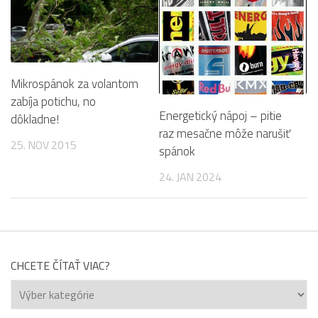
Mikrospánok za volantom
zabíja potichu, no
Energetický nápoj – pitie
dôkladne!
raz mesačne môže narušiť
25. NOV 2015
spánok
24. JAN 2024
CHCETE ČÍTAŤ VIAC?
Chcete
čítať