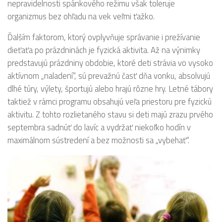
nepravidelnosti spánkového režimu však toleruje
organizmus bez ohľadu na vek veľmi ťažko.
Ďalším faktorom, ktorý ovplyvňuje správanie i prežívanie
dieťaťa po prázdninách je fyzická aktivita. Až na výnimky
predstavujú prázdniny obdobie, ktoré deti strávia vo vysoko
aktívnom „naladení“, sú prevažnú časť dňa vonku, absolvujú
dlhé túry, výlety, športujú alebo hrajú rôzne hry. Letné tábory
taktiež v rámci programu obsahujú veľa priestoru pre fyzickú
aktivitu. Z tohto rozlietaného stavu si deti majú zrazu prvého
septembra sadnúť do lavíc a vydržať niekoľko hodín v
maximálnom sústredení a bez možnosti sa „vybehať“.