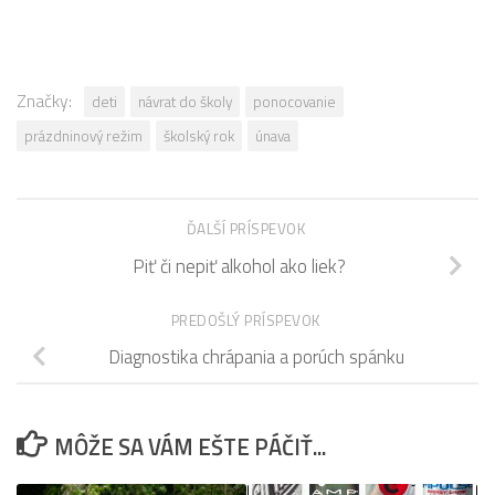
Značky:
deti
návrat do školy
ponocovanie
prázdninový režim
školský rok
únava
ĎALŠÍ PRÍSPEVOK
Piť či nepiť alkohol ako liek?
PREDOŠLÝ PRÍSPEVOK
Diagnostika chrápania a porúch spánku
MÔŽE SA VÁM EŠTE PÁČIŤ...