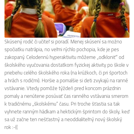
Skúsený rodič či učiteľ si poradí. Menej skúsení sa možno
spočiatku natrápia, no veľmi rýchlo pochopia, kde je pes
zakopaný. Celodennú hyperaktivitu môžeme „odkloniť“ od
školského vyučovania dostatkom fyzickej aktivity po škole v
priebehu celého školského roka (na krúžkoch, či pri športoch
a hrách s rodičmi). Horšie a pomalšie si deti zvykajú na ranné
vstávanie. Vtedy pomôže týždeň pred koncom prázdnin
pomaly a nenútene posúvať čas ranného vstávania smerom
k tradičnému „školskému“ času. Pri troche šťastia sa tak
vyhnete ranným hádkam a hektickým šprintom do školy, keď
sa už začne ten nešťastný a neoddialiteľný nový školský
rok :-((