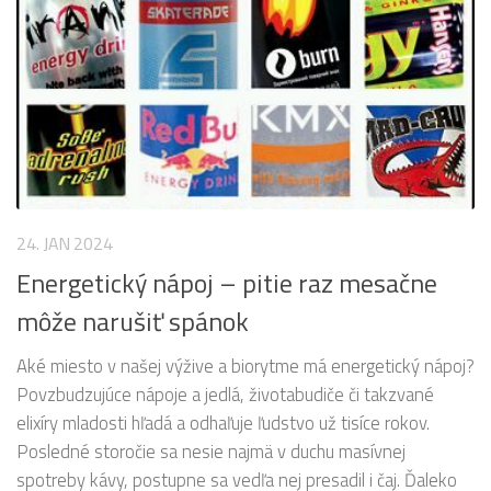
24. JAN 2024
Energetický nápoj – pitie raz mesačne
môže narušiť spánok
Aké miesto v našej výžive a biorytme má energetický nápoj?
Povzbudzujúce nápoje a jedlá, životabudiče či takzvané
elixíry mladosti hľadá a odhaľuje ľudstvo už tisíce rokov.
Posledné storočie sa nesie najmä v duchu masívnej
spotreby kávy, postupne sa vedľa nej presadil i čaj. Ďaleko