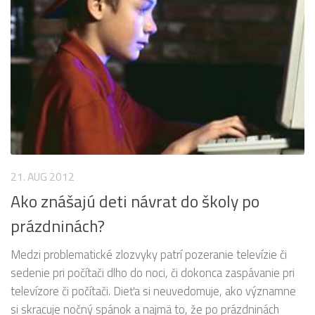
21. AUG 2012
Ako znášajú deti návrat do školy po
prázdninách?
Medzi problematické zlozvyky patrí pozeranie televízie či
sedenie pri počítači dlho do noci, či dokonca zaspávanie pri
televízore či počítači. Dieťa si neuvedomuje, ako významne
si skracuje nočný spánok a najmä to, že po prázdninách