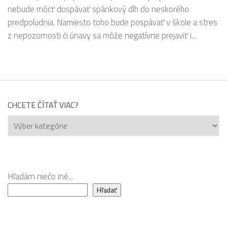
nebude môcť dospávať spánkový dlh do neskorého
predpoludnia. Namiesto toho bude pospávať v škole a stres
z nepozornosti či únavy sa môže negatívne prejaviť i...
CHCETE ČÍTAŤ VIAC?
Chcete
čítať
viac?
Hľadám niečo iné...
Hľadať