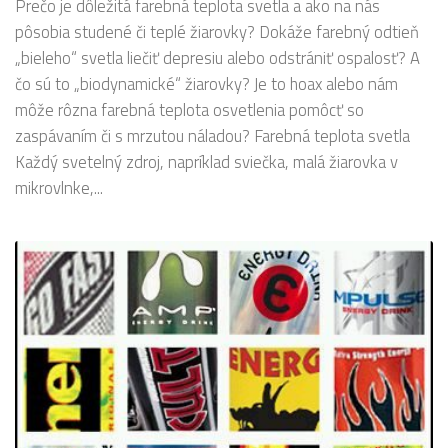
Prečo je dôležitá farebná teplota svetla a ako na nás
pôsobia studené či teplé žiarovky? Dokáže farebný odtieň
„bieleho“ svetla liečiť depresiu alebo odstrániť ospalosť? A
čo sú to „biodynamické“ žiarovky? Je to hoax alebo nám
môže rôzna farebná teplota osvetlenia pomôcť so
zaspávaním či s mrzutou náladou? Farebná teplota svetla
Každý svetelný zdroj, napríklad sviečka, malá žiarovka v
mikrovlnke,...