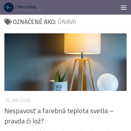
Preskočiť na obsah
OZNAČENÉ AKO:
ÚNAVA
20. JAN 2026
Nespavosť a farebná teplota svetla –
pravda či lož?