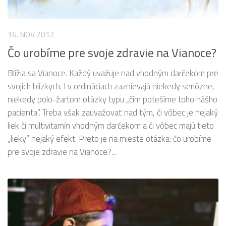
16. NOV 2012
Čo urobíme pre svoje zdravie na Vianoce?
Blížia sa Vianoce. Každý uvažuje nad vhodným darčekom pre
svojich blízkych. I v ordináciach zaznievajú niekedy seriózne,
niekedy polo-žartom otázky typu „čím potešíme toho nášho
pacienta“. Treba však zauvažovať nad tým, či vôbec je nejaký
liek či multivitamín vhodným darčekom a či vôbec majú tieto
„lieky“ nejaký efekt. Preto je na mieste otázka: čo urobíme
pre svoje zdravie na Vianoce?...