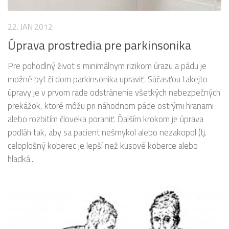
22. JAN 2012
Úprava prostredia pre parkinsonika
Pre pohodlný život s minimálnym rizikom úrazu a pádu je
možné byt či dom parkinsonika upraviť. Súčasťou takejto
úpravy je v prvom rade odstránenie všetkých nebezpečných
prekážok, ktoré môžu pri náhodnom páde ostrými hranami
alebo rozbitím človeka poraniť. Ďalším krokom je úprava
podláh tak, aby sa pacient nešmykol alebo nezakopol (tj.
celoplošný koberec je lepší než kusové koberce alebo
hladká...