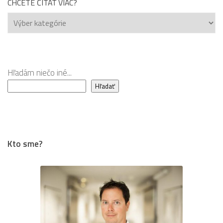
CHCETE ČÍTAŤ VIAC?
Chcete
čítať
viac?
Hľadám niečo iné...
Hľadať
Kto sme?