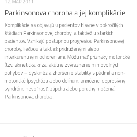
12. MAR 2011
Parkinsonova choroba a jej komplikácie
Komplikácie sa objavujú u pacientov hlavne v pokročilých
štádiach Parkinsonovej choroby a taktiež u starších
pacientov. Vznikajú postupnou progresiou Parkinsonovej
choroby, liečbou a taktiež pridruženými alebo
interkurentnými ochoreniami. Môžu mať príznaky motorické
(tzv. akinetická kríza, akútne zvýraznenie mimovoľných
pohybov – dyskinéz a zhoršenie stability s pádmi) a non-
motorické (psychóza alebo delírium, anxiózne-depresívny
syndróm, nevoľnosť, zápcha alebo poruchy močenia).
Parkinsonova choroba...