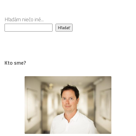
viac?
Hľadám niečo iné...
Hľadať
Kto sme?