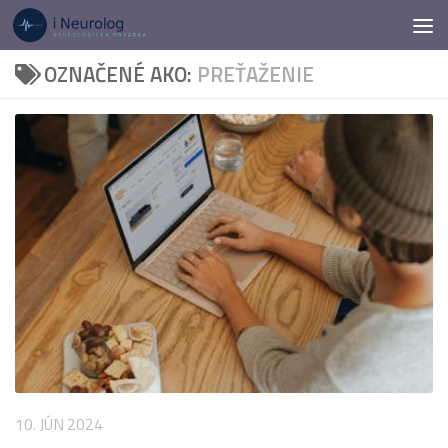
Preskočiť na obsah
OZNAČENÉ AKO:
PREŤAŽENIE
10. JÚN 2024