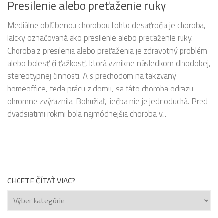
Presilenie alebo preťaženie ruky
Mediálne obľúbenou chorobou tohto desaťročia je choroba,
laicky označovaná ako presilenie alebo preťaženie ruky.
Choroba z presilenia alebo preťaženia je zdravotný problém
alebo bolesť či ťažkosť, ktorá vznikne následkom dlhodobej,
stereotypnej činnosti. A s prechodom na takzvaný
homeoffice, teda prácu z domu, sa táto choroba odrazu
ohromne zvýraznila. Bohužiaľ, liečba nie je jednoduchá. Pred
dvadsiatimi rokmi bola najmódnejšia choroba v...
CHCETE ČÍTAŤ VIAC?
Chcete
čítať