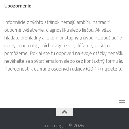
Upozornenie
Informácie z týchto stránok nemajú ambíciu nahradiť
odborné vyšetrenie, diagnostiku alebo liečbu. Ak však
hľadáte prehľadný a laikom prístupný „návod na použitie“ v
rôznych neurologických diagnózach, dúfame, že Vám
pomôžeme. Pokiaľ ste tu odpoveď na svoje otázky nenašli,
neváhajte sa spýtať emailom alebo cez kontaktný formulár.
Podrobnosti k ochrane osobných údajov (GDPR) nájdete
tu
.
ineurolog.sk © 2026.