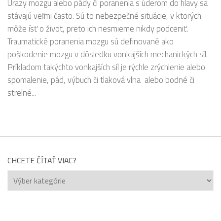
Úrazy mozgu alebo pády či poranenia s úderom do hlavy sa
stávajú veľmi často. Sú to nebezpečné situácie, v ktorých
môže ísť o život, preto ich nesmieme nikdy podceniť.
Traumatické poranenia mozgu sú definované ako
poškodenie mozgu v dôsledku vonkajších mechanických síl.
Príkladom takýchto vonkajších síl je rýchle zrýchlenie alebo
spomalenie, pád, výbuch či tlaková vlna alebo bodné či
strelné...
CHCETE ČÍTAŤ VIAC?
Chcete
čítať
viac?