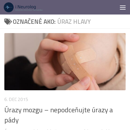
Preskočiť na obsah
OZNAČENÉ AKO:
ÚRAZ HLAVY
6. DEC 2015
Úrazy mozgu – nepodceňujte úrazy a
pády