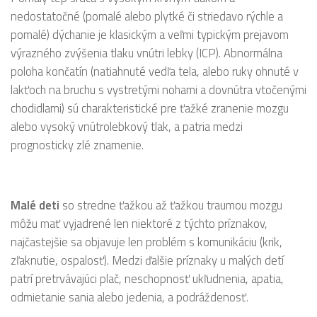
nedostatočné (pomalé alebo plytké či striedavo rýchle a
pomalé) dýchanie je klasickým a veľmi typickým prejavom
výrazného zvýšenia tlaku vnútri lebky (ICP). Abnormálna
poloha končatín (natiahnuté vedľa tela, alebo ruky ohnuté v
lakťoch na bruchu s vystretými nohami a dovnútra vtočenými
chodidlami) sú charakteristické pre ťažké zranenie mozgu
alebo vysoký vnútrolebkový tlak, a patria medzi
prognosticky zlé znamenie.
Malé deti
so stredne ťažkou až ťažkou traumou mozgu
môžu mať vyjadrené len niektoré z týchto príznakov,
najčastejšie sa objavuje len problém s komunikáciu (krik,
zľaknutie, ospalosť). Medzi ďalšie príznaky u malých detí
patrí pretrvávajúci plač, neschopnosť ukľudnenia, apatia,
odmietanie sania alebo jedenia, a podráždenosť.