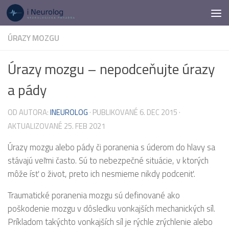
Preskočiť na obsah
ÚRAZY MOZGU
Úrazy mozgu – nepodceňujte úrazy
a pády
OD AUTORA:
INEUROLOG
· PUBLIKOVANÉ
6. DEC 2015
·
AKTUALIZOVANÉ
25. FEB 2021
Úrazy mozgu alebo pády či poranenia s úderom do hlavy sa
stávajú veľmi často. Sú to nebezpečné situácie, v ktorých
môže ísť o život, preto ich nesmieme nikdy podceniť.
Traumatické poranenia mozgu sú definované ako
poškodenie mozgu v dôsledku vonkajších mechanických síl.
Príkladom takýchto vonkajších síl je rýchle zrýchlenie alebo