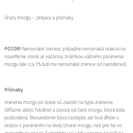
Úrazy mozgu – prejavy a príznaky
POZOR!
Nerovnaké zrenice, prípadne nerovnaká reakcia na
osvetlenie zreníc je väčšinou známkou vážneho poranenia
mozgu (ale cca 1% ľudí ma nerovnaké zrenice od narodenia!).
Príznaky
zranenia mozgu po úraze sú závislé na type zranenia
(difúzne alebo fokálne) a závisia od časti mozgu, ktorá bola
poškodená. Bezvedomie býva častejšie ale trvá dlhšie u
úrazov s poranením na ľavej strane mozgu, než pre tie so
zranením na pravej. Symptómy sú vždy výrazne závislé na