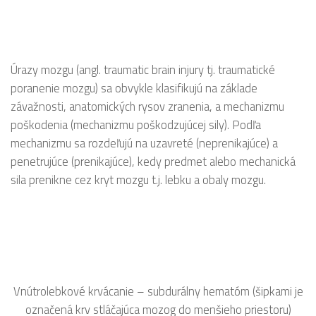
Úrazy mozgu (angl. traumatic brain injury tj. traumatické
poranenie mozgu) sa obvykle klasifikujú na základe
závažnosti, anatomických rysov zranenia, a mechanizmu
poškodenia (mechanizmu poškodzujúcej sily). Podľa
mechanizmu sa rozdeľujú na uzavreté (neprenikajúce) a
penetrujúce (prenikajúce), kedy predmet alebo mechanická
sila prenikne cez kryt mozgu t.j. lebku a obaly mozgu.
Vnútrolebkové krvácanie – subdurálny hematóm (šipkami je
označená krv stláčajúca mozog do menšieho priestoru)