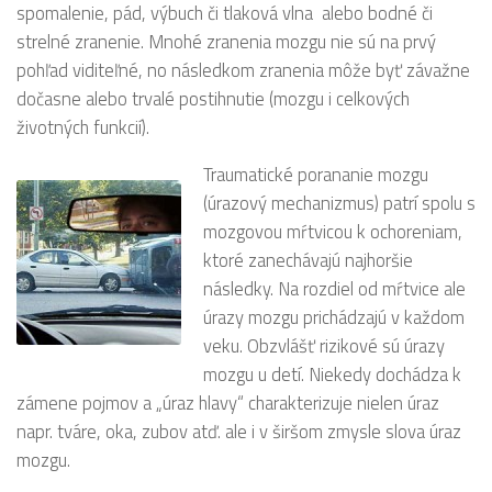
spomalenie, pád, výbuch či tlaková vlna alebo bodné či
strelné zranenie. Mnohé zranenia mozgu nie sú na prvý
pohľad viditeľné, no následkom zranenia môže byť závažne
dočasne alebo trvalé postihnutie (mozgu i celkových
životných funkcií).
Traumatické porananie mozgu
(úrazový mechanizmus) patrí spolu s
mozgovou mŕtvicou k ochoreniam,
ktoré zanechávajú najhoršie
následky. Na rozdiel od mŕtvice ale
úrazy mozgu prichádzajú v každom
veku. Obzvlášť rizikové sú úrazy
mozgu u detí. Niekedy dochádza k
zámene pojmov a „úraz hlavy“ charakterizuje nielen úraz
napr. tváre, oka, zubov atď. ale i v širšom zmysle slova úraz
mozgu.