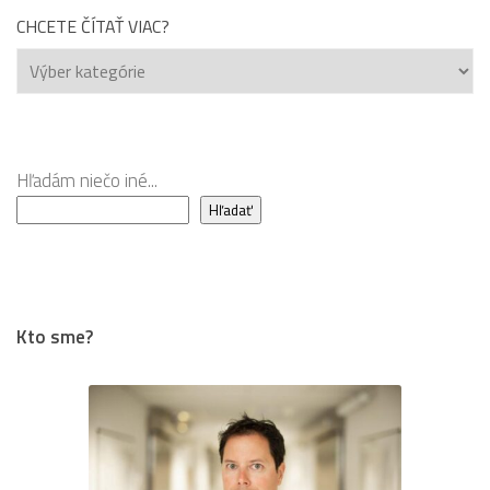
CHCETE ČÍTAŤ VIAC?
Chcete
čítať
viac?
Hľadám niečo iné...
Hľadať
Kto sme?