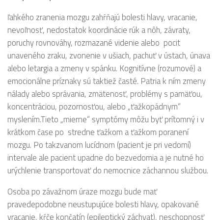
ľahkého zranenia mozgu zahŕňajú bolesti hlavy, vracanie,
nevoľnosť, nedostatok koordinácie rúk a nôh, závraty,
poruchy rovnováhy, rozmazané videnie alebo pocit
unaveného zraku, zvonenie v ušiach, pachuť v ústach, únava
alebo letargia a zmeny v spánku. Kognitívne (rozumové) a
emocionálne príznaky sú taktiež časté. Patria k ním zmeny
nálady alebo správania, zmätenosť, problémy s pamäťou,
koncentráciou, pozornosťou, alebo „ťažkopádnym“
myslením.Tieto „mierne“ symptómy môžu byť prítomný i v
krátkom čase po stredne ťažkom a ťažkom poranení
mozgu. Po takzvanom lucídnom (pacient je pri vedomí)
intervale ale pacient upadne do bezvedomia a je nutné ho
urýchlenie transportovať do nemocnice záchannou službou.
Osoba po závažnom úraze mozgu bude mať
pravedepodobne neustupujúce bolesti hlavy, opakované
vracanie, kŕče končatín (epileptický záchvat), neschopnosť