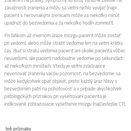
závažnosti zranenia a môžu sa veľmi rýchlo vyvíjať (napr.
pacient s nerovnakými zrenicami môže za niekoľko minút
upadnúť do bezvedomia a za niekoľko hodín zomrieť!).
Pri ľahkom až miernom úraze mozgu pacient môže zostať
pri vedomí, alebo môže stratiť vedomie len na veľmi krátky
čas. Buď si stratu vedomia pacient ani okolie pacienta vôbec
neuvedomí, ale pacient nadobudne vedomie po sekundách
až niekoľkých minútach. Vtedy je veľmi zvádzajúce
nevenovať zraneniu väčšiu pozornosť, na bezvedomie sa
môže kedykoľvek opäť objaviť, preto každý úraz hlavy s
bezvedomím patrí na pohotovosť a v prípade akýchkoľvek
patologických príznakov pri vyšetrovaní pacienta je
indikované zobrazovacie vyšetrenie mozgu (najčastejšie CT).
Iné príznaky