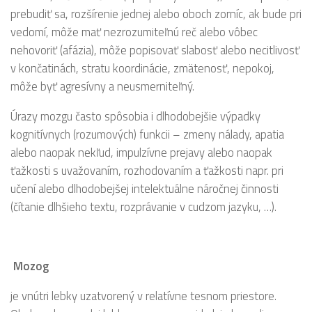
prebudiť sa, rozšírenie jednej alebo oboch zorníc, ak bude pri
vedomí, môže mať nezrozumiteľnú reč alebo vôbec
nehovoriť (afázia), môže popisovať slabosť alebo necitlivosť
v končatinách, stratu koordinácie, zmätenosť, nepokoj,
môže byť agresívny a neusmerniteľný.
Úrazy mozgu často spôsobia i dlhodobejšie výpadky
kognitívnych (rozumových) funkcii – zmeny nálady, apatia
alebo naopak nekľud, impulzívne prejavy alebo naopak
ťažkosti s uvažovaním, rozhodovaním a ťažkosti napr. pri
učení alebo dlhodobejšej intelektuálne náročnej činnosti
(čítanie dlhšieho textu, rozprávanie v cudzom jazyku, …).
Mozog
je vnútri lebky uzatvorený v relatívne tesnom priestore.