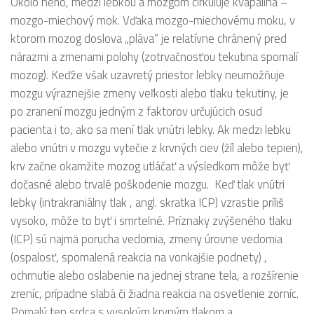
Okolo neho, medzi lebkou a mozgom cirkuluje kvapalina –
mozgo-miechový mok. Vďaka mozgo-miechovému moku, v
ktorom mozog doslova „pláva“ je relatívne chránený pred
nárazmi a zmenami polohy (zotrvačnosťou tekutina spomalí
mozog). Keďže však uzavretý priestor lebky neumožňuje
mozgu výraznejšie zmeny veľkosti alebo tlaku tekutiny, je
po zranení mozgu jedným z faktorov určujúcich osud
pacienta i to, ako sa mení tlak vnútri lebky. Ak medzi lebku
alebo vnútri v mozgu vytečie z krvných ciev (žíl alebo tepien),
krv začne okamžite mozog utláčať a výsledkom môže byť
dočasné alebo trvalé poškodenie mozgu. Keď tlak vnútri
lebky (intrakraniálny tlak , angl. skratka ICP) vzrastie príliš
vysoko, môže to byť i smrtelné. Príznaky zvýšeného tlaku
(ICP) sú najmä porucha vedomia, zmeny úrovne vedomia
(ospalosť, spomalená reakcia na vonkajšie podnety) ,
ochrnutie alebo oslabenie na jednej strane tela, a rozšírenie
zreníc, prípadne slabá či žiadna reakcia na osvetlenie zorníc.
Pomalý tep srdca s vysokým krvným tlakom a