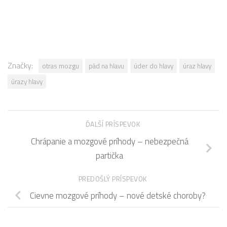
Značky:
otras mozgu
pád na hlavu
úder do hlavy
úraz hlavy
úrazy hlavy
ĎALŠÍ PRÍSPEVOK
Chrápanie a mozgové príhody – nebezpečná
partička
PREDOŠLÝ PRÍSPEVOK
Cievne mozgové príhody – nové detské choroby?