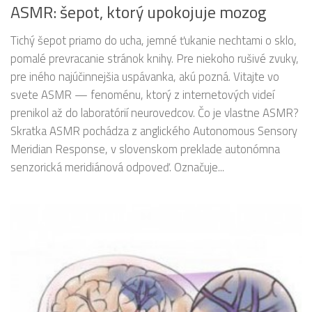
ASMR: šepot, ktorý upokojuje mozog
Tichý šepot priamo do ucha, jemné ťukanie nechtami o sklo,
pomalé prevracanie stránok knihy. Pre niekoho rušivé zvuky,
pre iného najúčinnejšia uspávanka, akú pozná. Vitajte vo
svete ASMR — fenoménu, ktorý z internetových videí
prenikol až do laboratórií neurovedcov. Čo je vlastne ASMR?
Skratka ASMR pochádza z anglického Autonomous Sensory
Meridian Response, v slovenskom preklade autonómna
senzorická meridiánová odpoveď. Označuje...