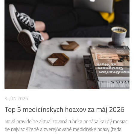
3. JÚN 2026
Top 5 medicínskych hoaxov za máj 2026
Nová pravidelne aktualizovaná rubrika prináša každý mesiac
tie najviac šírené a zverejňované medicínske hoaxy (teda