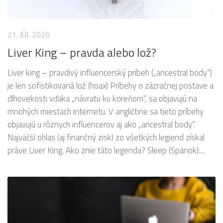
21. JÚL 2026
Liver King – pravda alebo lož?
Liver king – pravdivý influencerský príbeh („ancestral body“)
je len sofistikovaná lož (hoax) Príbehy o zázračnej postave a
dlhovekosti vďaka „návratu ku koreňom“, sa objavujú na
mnohých miestach internetu. V angličtine sa tieto príbehy
objavujú u rôznych influencerov aj ako „ancestral body“.
Najväčší ohlas (aj finančný zisk) zo všetkých legiend získal
práve Liver King. Ako znie táto legenda? Sleep (Spánok):...