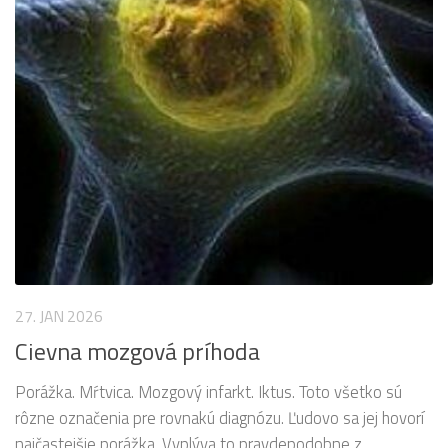
27. JAN 2026
Cievna mozgová príhoda
Porážka. Mŕtvica. Mozgový infarkt. Iktus. Toto všetko sú
rôzne označenia pre rovnakú diagnózu. Ľudovo sa jej hovorí
najčastejšie porážka. Vyplýva to pravdepodobne z