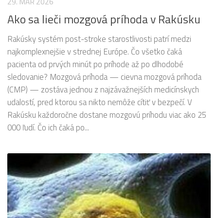
29. MAR 2026
Ako sa lieči mozgová príhoda v Rakúsku
Rakúsky systém post-stroke starostlivosti patrí medzi
najkomplexnejšie v strednej Európe. Čo všetko čaká
pacienta od prvých minút po príhode až po dlhodobé
sledovanie? Mozgová príhoda — cievna mozgová príhoda
(CMP) — zostáva jednou z najzávažnejších medicínskych
udalostí, pred ktorou sa nikto nemôže cítiť v bezpečí. V
Rakúsku každoročne dostane mozgovú príhodu viac ako 25
000 ľudí. Čo ich čaká po...