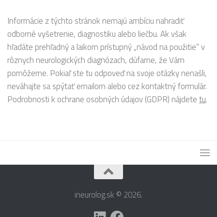
Informácie z týchto stránok nemajú ambíciu nahradiť
odborné vyšetrenie, diagnostiku alebo liečbu. Ak však
hľadáte prehľadný a laikom prístupný „návod na použitie“ v
rôznych neurologických diagnózach, dúfame, že Vám
pomôžeme. Pokiaľ ste tu odpoveď na svoje otázky nenašli,
neváhajte sa spýtať emailom alebo cez kontaktný formulár.
Podrobnosti k ochrane osobných údajov (GDPR) nájdete
tu
.
ineurolog.sk © 2026.