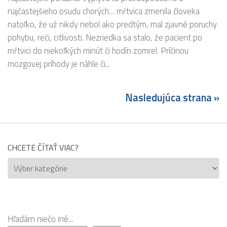
najčastejšieho osudu chorých… mŕtvica zmenila človeka
natoľko, že už nikdy nebol ako predtým, mal zjavné poruchy
pohybu, reči, citlivosti. Nezriedka sa stalo, že pacient po
mŕtvici do niekoľkých minút či hodín zomrel. Príčinou
mozgovej príhody je náhle či...
Nasledujúca strana »
CHCETE ČÍTAŤ VIAC?
Chcete
čítať
viac?
Hľadám niečo iné...