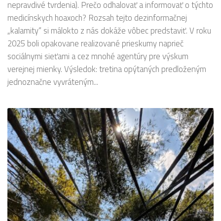
nepravdivé tvrdenia). Prečo odhalovať a informovať o týchto
medicínskych hoaxoch? Rozsah tejto dezinformačnej
„kalamity“ si málokto z nás dokáže vôbec predstaviť. V roku
2025 boli opakovane realizované prieskumy naprieč
sociálnymi sieťami a cez mnohé agentúry pre výskum
verejnej mienky. Výsledok: tretina opýtaných predloženým
jednoznačne vyvráteným...