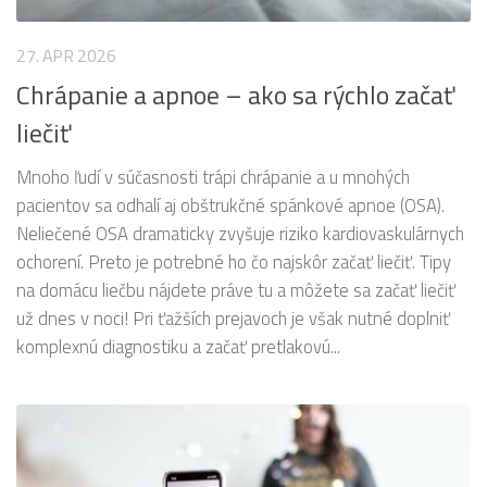
27. APR 2026
Chrápanie a apnoe – ako sa rýchlo začať
liečiť
Mnoho ľudí v súčasnosti trápi chrápanie a u mnohých
pacientov sa odhalí aj obštrukčné spánkové apnoe (OSA).
Neliečené OSA dramaticky zvyšuje riziko kardiovaskulárnych
ochorení. Preto je potrebné ho čo najskôr začať liečiť. Tipy
na domácu liečbu nájdete práve tu a môžete sa začať liečiť
už dnes v noci! Pri ťažších prejavoch je však nutné doplniť
komplexnú diagnostiku a začať pretlakovú...