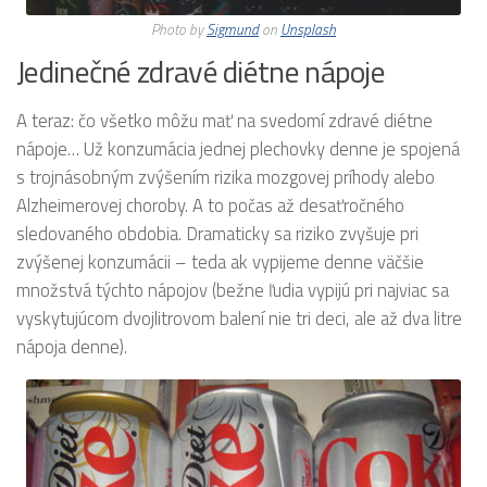
Photo by
Sigmund
on
Unsplash
Jedinečné zdravé diétne nápoje
A teraz: čo všetko môžu mať na svedomí zdravé diétne
nápoje… Už konzumácia jednej plechovky denne je spojená
s trojnásobným zvýšením rizika mozgovej príhody alebo
Alzheimerovej choroby. A to počas až desaťročného
sledovaného obdobia. Dramaticky sa riziko zvyšuje pri
zvýšenej konzumácii – teda ak vypijeme denne väčšie
množstvá týchto nápojov (bežne ľudia vypijú pri najviac sa
vyskytujúcom dvojlitrovom balení nie tri deci, ale až dva litre
nápoja denne).