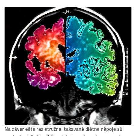
Na záver ešte raz stručne: takzvané diétne nápoje sú