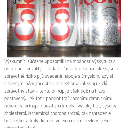
Výskumníci súčasne upozornili i na možnosť výskytu tzv.
obrátenej kauzality – teda že ľudia, ktorí majú také vysoké
zdravotné riziko pijú uvedené nápoje s úmyslom, aby si
sladenými nápojmi ešte viac nezhoršovali svoj už zlý
zdravotný stav – tento princíp je však tiež na hlavu
postavený… Ak totiž pacient trpí viacerými chronickými
ochoreniami (napr. obezita, cukrovka, vysoký tlak, vysoký
cholesterol, ischemická choroba srdca), tak nahradenie
bežnej koka-koly diétnou verziou nijako nezlepší jeho
zdravotný stav!