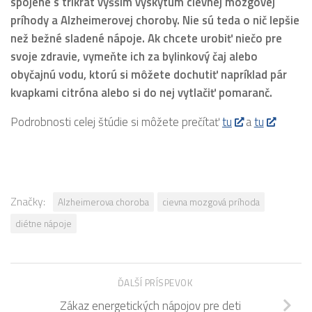
spojené s trikrát vyšším výskytum cievnej mozgovej
príhody a Alzheimerovej choroby. Nie sú teda o nič lepšie
než bežné sladené nápoje. Ak chcete urobiť niečo pre
svoje zdravie, vymeňte ich za bylinkový čaj alebo
obyčajnú vodu, ktorú si môžete dochutiť napríklad pár
kvapkami citróna alebo si do nej vytlačiť pomaranč.
Podrobnosti celej štúdie si môžete prečítať
tu
a
tu
Značky:
Alzheimerova choroba
cievna mozgová príhoda
diétne nápoje
ĎALŠÍ PRÍSPEVOK
Zákaz energetických nápojov pre deti