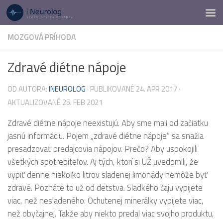
Preskočiť na obsah
MOZGOVÁ PRÍHODA
Zdravé diétne nápoje
OD AUTORA:
INEUROLOG
· PUBLIKOVANÉ
24. APR 2017
·
AKTUALIZOVANÉ
25. FEB 2021
Zdravé diétne nápoje neexistujú. Aby sme mali od začiatku
jasnú informáciu. Pojem „zdravé diétne nápoje“ sa snažia
presadzovať predajcovia nápojov. Prečo? Aby uspokojili
všetkých spotrebiteľov. Aj tých, ktorí si UŽ uvedomili, že
vypiť denne niekoľko litrov sladenej limonády nemôže byť
zdravé. Poznáte to už od detstva. Sladkého čaju vypijete
viac, než nesladeného. Ochutenej minerálky vypijete viac,
než obyčajnej. Takže aby niekto predal viac svojho produktu,