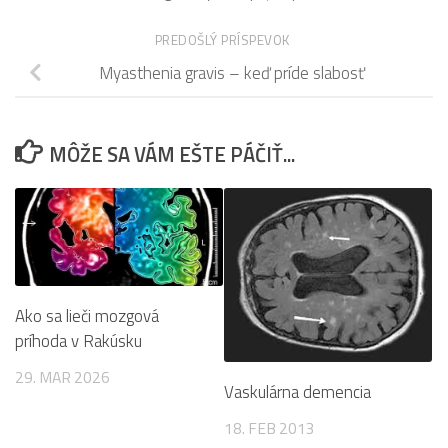
PREDOŠLÝ PRÍSPEVOK
Myasthenia gravis – keď príde slabosť
MÔŽE SA VÁM EŠTE PÁČIŤ...
Ako sa lieči mozgová
príhoda v Rakúsku
29. MAR 2026
Vaskulárna demencia
18. FEB 2013