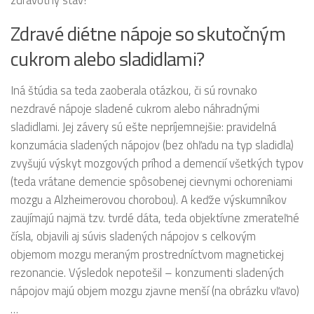
Zdravé diétne nápoje so skutočným
cukrom alebo sladidlami?
Iná štúdia sa teda zaoberala otázkou, či sú rovnako
nezdravé nápoje sladené cukrom alebo náhradnými
sladidlami. Jej závery sú ešte nepríjemnejšie: pravidelná
konzumácia sladených nápojov (bez ohľadu na typ sladidla)
zvyšujú výskyt mozgových príhod a demencií všetkých typov
(teda vrátane demencie spôsobenej cievnymi ochoreniami
mozgu a Alzheimerovou chorobou). A keďže výskumníkov
zaujímajú najmä tzv. tvrdé dáta, teda objektívne zmerateľné
čísla, objavili aj súvis sladených nápojov s celkovým
objemom mozgu meraným prostredníctvom magnetickej
rezonancie. Výsledok nepotešil – konzumenti sladených
nápojov majú objem mozgu zjavne menší (na obrázku vľavo)
…