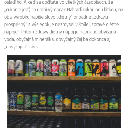
osladí ho. A keď sa dočítate vo všetkých časopisoch, že
„cukor je jed“, čo urobí výrobca? Nahradí cukor inou látkou, na
obal výrobku napíše slovo „diétny“ prípadne „zdraviu
prospešný“ a výsledok je nezmysel v štýle „zdravé diétne
nápoje“. Pritom zdravý diétny nápoj je napríklad obyčajná
voda, obyčajná minerálka, obvyčajný čaj ba dokonca aj
„obvyčajná“ káva.