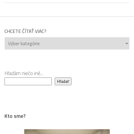
CHCETE ČÍTAŤ VIAC?
Chcete
čítať
viac?
Hľadám niečo iné...
Hľadať
Kto sme?