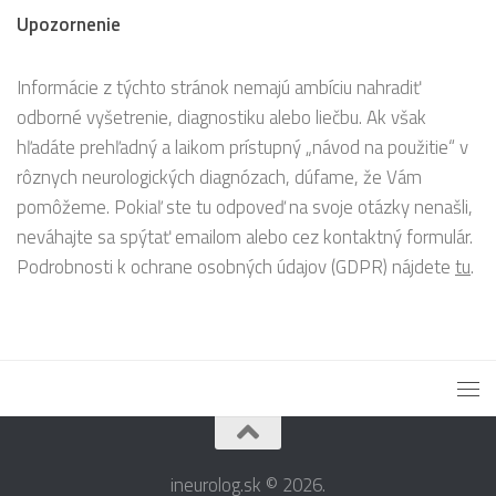
Upozornenie
Informácie z týchto stránok nemajú ambíciu nahradiť
odborné vyšetrenie, diagnostiku alebo liečbu. Ak však
hľadáte prehľadný a laikom prístupný „návod na použitie“ v
rôznych neurologických diagnózach, dúfame, že Vám
pomôžeme. Pokiaľ ste tu odpoveď na svoje otázky nenašli,
neváhajte sa spýtať emailom alebo cez kontaktný formulár.
Podrobnosti k ochrane osobných údajov (GDPR) nájdete
tu
.
ineurolog.sk © 2026.