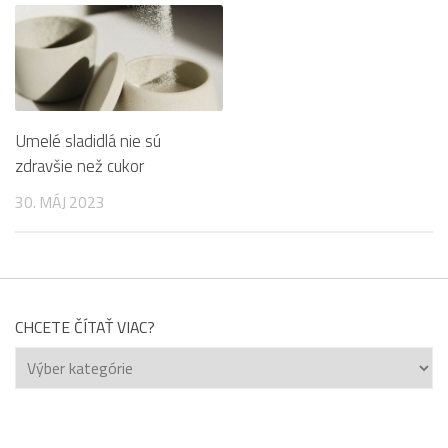
Umelé sladidlá nie sú
zdravšie než cukor
30. MÁJ 2023
CHCETE ČÍTAŤ VIAC?
Chcete
čítať
viac?