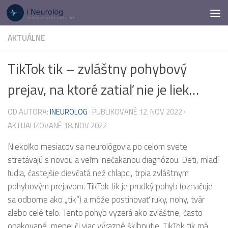
Preskočiť na obsah
AKTUÁLNE
TikTok tik – zvláštny pohybový
prejav, na ktoré zatiaľ nie je liek…
OD AUTORA:
INEUROLOG
· PUBLIKOVANÉ
12. NOV 2022
·
AKTUALIZOVANÉ
18. NOV 2022
Niekoľko mesiacov sa neurológovia po celom svete
stretávajú s novou a veľmi nečakanou diagnózou. Deti, mladí
ľudia, častejšie dievčatá než chlapci, trpia zvláštnym
pohybovým prejavom. TikTok tik je prudký pohyb (označuje
sa odborne ako „tik“) a môže postihovať ruky, nohy, tvár
alebo celé telo. Tento pohyb vyzerá ako zvláštne, často
opakované, menej či viac výrazné šklbnutie. TikTok tik má