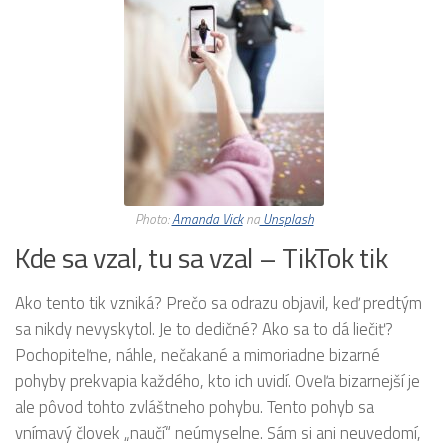
Photo:
Amanda Vick
na
Unsplash
Kde sa vzal, tu sa vzal – TikTok tik
Ako tento tik vzniká? Prečo sa odrazu objavil, keď predtým
sa nikdy nevyskytol. Je to dedičné? Ako sa to dá liečiť?
Pochopiteľne, náhle, nečakané a mimoriadne bizarné
pohyby prekvapia každého, kto ich uvidí. Oveľa bizarnejší je
ale pôvod tohto zvláštneho pohybu. Tento pohyb sa
vnímavý človek „naučí“ neúmyselne. Sám si ani neuvedomí,