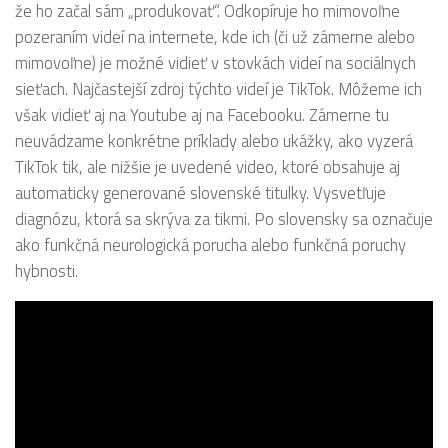
že ho začal sám „produkovať“. Odkopíruje ho mimovoľne
pozeraním videí na internete, kde ich (či už zámerne alebo
mimovoľne) je možné vidieť v stovkách videí na sociálnych
sieťach. Najčastejší zdroj týchto videí je TikTok. Môžeme ich
však vidieť aj na Youtube aj na Facebooku. Zámerne tu
neuvádzame konkrétne príklady alebo ukážky, ako vyzerá
TikTok tik, ale nižšie je uvedené video, ktoré obsahuje aj
automaticky generované slovenské titulky. Vysvetľuje
diagnózu, ktorá sa skrýva za tikmi. Po slovensky sa označuje
ako funkčná neurologická porucha alebo funkčná poruchy
hybnosti.