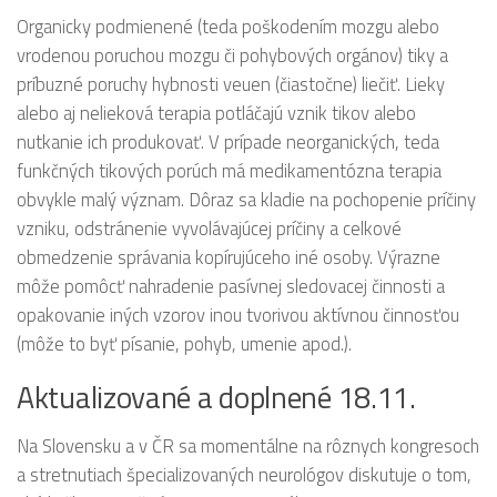
Organicky podmienené (teda poškodením mozgu alebo
vrodenou poruchou mozgu či pohybových orgánov) tiky a
príbuzné poruchy hybnosti veuen (čiastočne) liečiť. Lieky
alebo aj nelieková terapia potláčajú vznik tikov alebo
nutkanie ich produkovať. V prípade neorganických, teda
funkčných tikových porúch má medikamentózna terapia
obvykle malý význam. Dôraz sa kladie na pochopenie príčiny
vzniku, odstránenie vyvolávajúcej príčiny a celkové
obmedzenie správania kopírujúceho iné osoby. Výrazne
môže pomôcť nahradenie pasívnej sledovacej činnosti a
opakovanie iných vzorov inou tvorivou aktívnou činnosťou
(môže to byť písanie, pohyb, umenie apod.).
Aktualizované a doplnené 18.11.
Na Slovensku a v ČR sa momentálne na rôznych kongresoch
a stretnutiach špecializovaných neurológov diskutuje o tom,