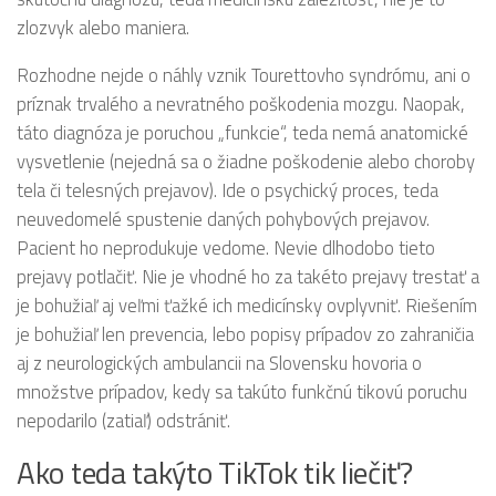
zlozvyk alebo maniera.
Rozhodne nejde o náhly vznik Tourettovho syndrómu, ani o
príznak trvalého a nevratného poškodenia mozgu. Naopak,
táto diagnóza je poruchou „funkcie“, teda nemá anatomické
vysvetlenie (nejedná sa o žiadne poškodenie alebo choroby
tela či telesných prejavov). Ide o psychický proces, teda
neuvedomelé spustenie daných pohybových prejavov.
Pacient ho neprodukuje vedome. Nevie dlhodobo tieto
prejavy potlačiť. Nie je vhodné ho za takéto prejavy trestať a
je bohužiaľ aj veľmi ťažké ich medicínsky ovplyvniť. Riešením
je bohužiaľ len prevencia, lebo popisy prípadov zo zahraničia
aj z neurologických ambulancii na Slovensku hovoria o
množstve prípadov, kedy sa takúto funkčnú tikovú poruchu
nepodarilo (zatiaľ) odstrániť.
Ako teda takýto TikTok tik liečiť?