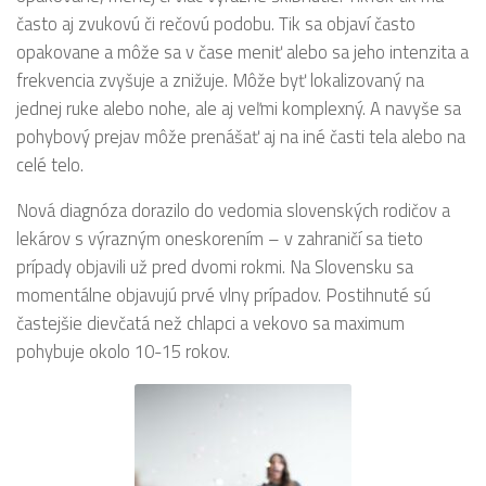
často aj zvukovú či rečovú podobu. Tik sa objaví často
opakovane a môže sa v čase meniť alebo sa jeho intenzita a
frekvencia zvyšuje a znižuje. Môže byť lokalizovaný na
jednej ruke alebo nohe, ale aj veľmi komplexný. A navyše sa
pohybový prejav môže prenášať aj na iné časti tela alebo na
celé telo.
Nová diagnóza dorazilo do vedomia slovenských rodičov a
lekárov s výrazným oneskorením – v zahraničí sa tieto
prípady objavili už pred dvomi rokmi. Na Slovensku sa
momentálne objavujú prvé vlny prípadov. Postihnuté sú
častejšie dievčatá než chlapci a vekovo sa maximum
pohybuje okolo 10-15 rokov.