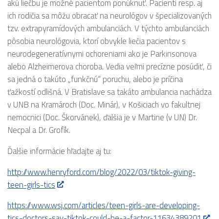
akú liečbu je možné pacientom ponúknuť. Pacienti resp. aj
ich rodičia sa môžu obracať na neurológov v špecializovaných
tzv. extrapyramídových ambulanciách. V týchto ambulanciách
pôsobia neurológovia, ktorí obvykle liečia pacientov s
neurodegeneratívnymi ochoreniami ako je Parkinsonova
alebo Alzheimerova choroba. Vedia veľmi precízne posúdiť, či
sa jedná o takúto „funkčnú“ poruchu, alebo je príčina
ťažkostí odlišná. V Bratislave sa takáto ambulancia nachádza
v UNB na Kramároch (Doc. Minár), v Košiciach vo fakultnej
nemocnici (Doc. Škorvánek), ďalšia je v Martine (v UN) Dr.
Necpal a Dr. Grofík.
Ďalšie informácie hľadajte aj tu:
http://www.henryford.com/blog/2022/03/tiktok-giving-
teen-girls-tics
https://www.wsj.com/articles/teen-girls-are-developing-
tics-doctors-say-tiktok-could-be-a-factor-11634389201