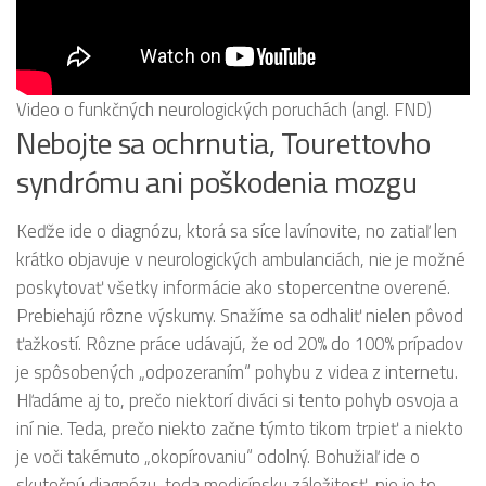
Video o funkčných neurologických poruchách (angl. FND)
Nebojte sa ochrnutia, Tourettovho
syndrómu ani poškodenia mozgu
Keďže ide o diagnózu, ktorá sa síce lavínovite, no zatiaľ len
krátko objavuje v neurologických ambulanciách, nie je možné
poskytovať všetky informácie ako stopercentne overené.
Prebiehajú rôzne výskumy. Snažíme sa odhaliť nielen pôvod
ťažkostí. Rôzne práce udávajú, že od 20% do 100% prípadov
je spôsobených „odpozeraním“ pohybu z videa z internetu.
Hľadáme aj to, prečo niektorí diváci si tento pohyb osvoja a
iní nie. Teda, prečo niekto začne týmto tikom trpieť a niekto
je voči takémuto „okopírovaniu“ odolný. Bohužiaľ ide o
skutočnú diagnózu, teda medicínsku záležitosť, nie je to