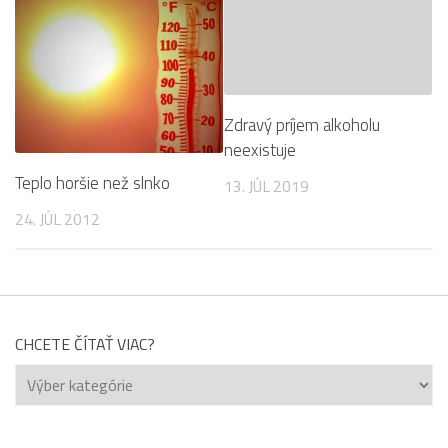
Zdravý príjem alkoholu
neexistuje
Teplo horšie než slnko
13. JÚL 2019
24. JÚL 2012
CHCETE ČÍTAŤ VIAC?
Chcete
čítať
viac?