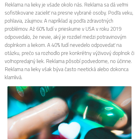
Reklama na lieky je všade okolo nás. Reklama sa dá veľmi
sofistikovane zacieliť na presne vybrané osoby. Podľa veku,
pohlavia, záujmov. A napríklad aj podľa zdravotných
problémov. Až 60% ľudí v prieskume v USA v roku 2019
odpovedalo, že nevie, aký je rozdiel medzi potravinovým
doplnkom a liekom. A 40% ľudí nevedelo odpovedať na
otázku, prečo sa rozhodlo pre konkrétny výživový doplnok či
voľnopredajný liek. Reklama pôsobí podvedome, no účinne.
Reklama na lieky však býva často neetická alebo dokonca
klamlivá.