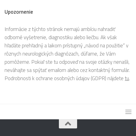
Upozornenie
Informácie z týchto stránok nemajú ambíciu nahradiť
odborné vyšetrenie, diagnostiku alebo liečbu. Ak však
hľadáte prehľadný a laikom prístupný „návod na použitie“ v
rôznych neurologických diagnózach, dúfame, že Vám
pomôžeme. Pokiaľ ste tu odpoveď na svoje otázky nenašli,
neváhajte sa spýtať emailom alebo cez kontaktný formulár.
Podrobnosti k ochrane osobných údajov (GDPR) nájdete
tu
.