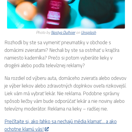
Photo by
Nastya Dulhiier
on
Unsplash
Rozhodli by ste sa vymeniť pneumatiky v obchode s
domácimi zvieratami? Nechali by ste sa ostrihať u krajčíra
namiesto kaderníka? Prečo si potom vyberáte lieky v
drogérii alebo podľa televíznej reklamy?
Na rozdiel od výberu auta, domáceho zvieraťa alebo odevov
je výber liekov alebo zdravotných doplnkov oveľa rizikovejší.
Liek vám má vybrať lekár. Nie reklama. Podobne správny
spôsob liečby vám bude odporúčať lekár a nie noviny alebo
televízny moderátor. Reklama na lieky – radšej nie.
Prečítajte si, ako ľahko sa nechajú média klamať… a ako
ochotne klamú vás!