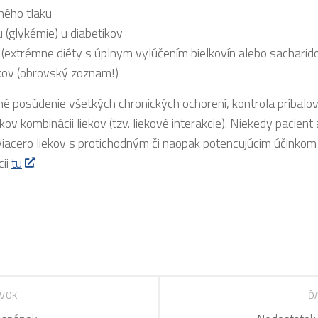
ného tlaku
u (glykémie) u diabetikov
 (extrémne diéty s úplnym vylúčením bielkovín alebo sacharid
ekov (obrovský zoznam!)
 posúdenie všetkých chronických ochorení, kontrola príbalový
 kombinácii liekov (tzv. liekové interakcie). Niekedy pacient 
iacero liekov s protichodným či naopak potencujúcim účinkom 
cii
tu
.
EVOK
Ď