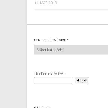
11. MAR 2013
CHCETE ČÍTAŤ VIAC?
Chcete
čítať
viac?
Hľadám niečo iné...
Hľadať