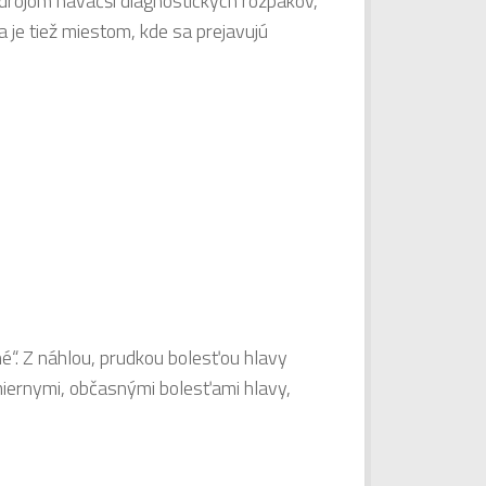
 zdrojom naväčší diagnostických rozpakov,
 je tiež miestom, kde sa prejavujú
né“. Z náhlou, prudkou bolesťou hlavy
miernymi, občasnými bolesťami hlavy,