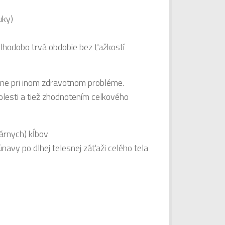
uky)
lhodobo trvá obdobie bez ťažkostí
otne pri inom zdravotnom probléme.
olesti a tiež zhodnotením celkového
árnych) kĺbov
únavy po dlhej telesnej záťaži celého tela