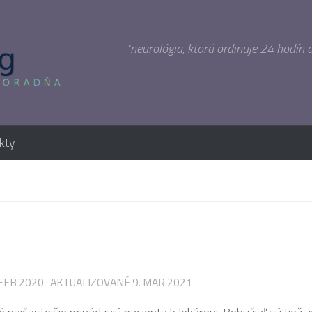
"neurológia, ktorá ordinuje 24 hodín 
kty
 FEB 2020
· AKTUALIZOVANÉ
9. MAR 2021