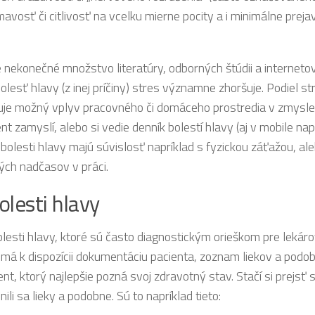
avosť či citlivosť na vcelku mierne pocity a i minimálne prej
 nekonečné množstvo literatúry, odborných štúdii a internetov
olesť hlavy (z inej príčiny) stres významne zhoršuje. Podiel 
izuje možný vplyv pracovného či domáceho prostredia v zmysl
t zamyslí, alebo si vedie denník bolestí hlavy (aj v mobile nap
e bolesti hlavy majú súvislosť napríklad s fyzickou záťažou, a
ch nadčasov v práci.
olesti hlavy
esti hlavy, ktoré sú často diagnostickým orieškom pre lekáro
á k dispozícii dokumentáciu pacienta, zoznam liekov a podob
nt, ktorý najlepšie pozná svoj zdravotný stav. Stačí si prejsť 
li sa lieky a podobne. Sú to napríklad tieto: