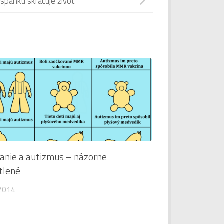
spánku skracuje život.
anie a autizmus – názorne
tlené
 2014