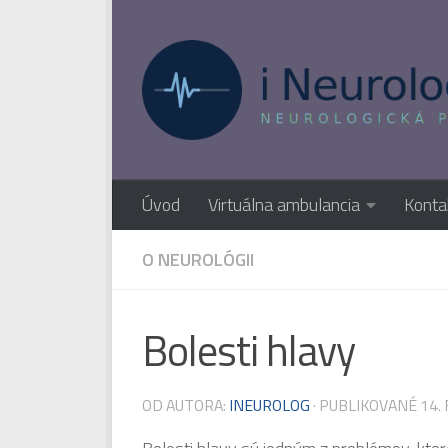
Preskočiť na obsah
Úvod
Virtuálna ambulancia
Konta
O NEUROLÓGII
Bolesti hlavy
OD AUTORA:
INEUROLOG
· PUBLIKOVANÉ
14.