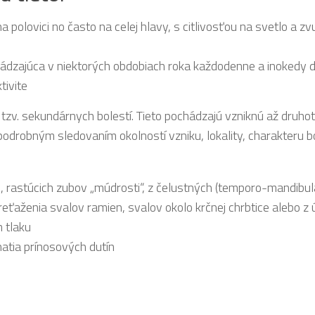
a polovici no často na celej hlavy, s citlivosťou na svetlo a zv
hádzajúca v niektorých obdobiach roka každodenne a inokedy d
tivite
a tzv. sekundárnych bolestí. Tieto pochádzajú vzniknú až druh
odrobným sledovaním okolností vzniku, lokality, charakteru b
, rastúcich zubov „múdrosti“, z čelustných (temporo-mandibul
 preťaženia svalov ramien, svalov okolo krčnej chrbtice alebo z 
 tlaku
hatia prínosových dutín