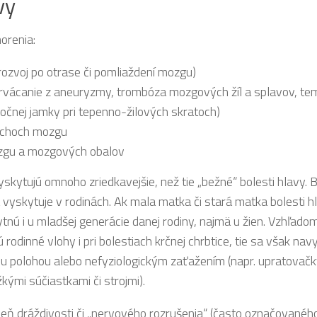
vy
orenia:
 rozvoj po otrase či pomliaždení mozgu)
krvácanie z aneuryzmy, trombóza mozgových žíl a splavov, temp
očnej jamky pri tepenno-žilových skratoch)
puchoch mozgu
ozgu a mozgových obalov
skytujú omnoho zriedkavejšie, než tie „bežné“ bolesti hlavy. 
 vyskytuje v rodinách. Ak mala matka či stará matka bolesti 
tnú i u mladšej generácie danej rodiny, najmä u žien. Vzhľado
odinné vlohy i pri bolestiach krčnej chrbtice, tie sa však n
polohou alebo nefyziologickým zaťažením (napr. upratovačk
kými súčiastkami či strojmi).
upeň dráždivosti či „nervového rozrušenia“ (často označované