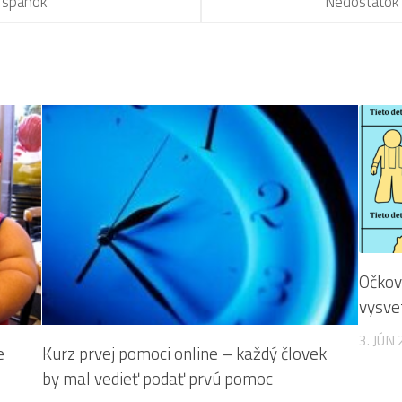
 spánok
Nedostatok 
Očkov
vysve
3. JÚN
e
Kurz prvej pomoci online – každý človek
by mal vedieť podať prvú pomoc