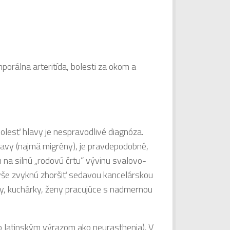
orálna arteritída, bolesti za okom a
Bolesť hlavy je nespravodlivé diagnóza.
hlavy (najmä migrény), je pravdepodobné,
m na silnú „rodovú črtu“ vývinu svalovo-
avyše zvyknú zhoršiť sedavou kancelárskou
y, kuchárky, ženy pracujúce s nadmernou
ho latinským výrazom ako neurasthenia). V