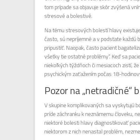
tom prípade sa objavuje skôr zvýšená vním
stresové a bolestivé.
Na tému stresových bolestí hlavy existuje
často, sú nepríjemné a v podstate každú b
pripustiť. Naopak, často pacient bagatel
všetky tie ostatné problémy“. Keď sa pacien
niekoľkých týždňoch či mesiacoch zistí, ž
psychickým zaťažením počas 18-hodinový
Pozor na „netradičné“ b
V skupine komplikovaných sa vyskytujú bol
príde záchranku k neznámemu človeku, nem
niektoré bolesti hlavy diagnostikovať pacie
niektorom z nich nenastal problém, nezmeni