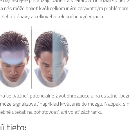
 najčastejšie privádzajú pacienta k lekárovi. Bohužiaľ sú tiež
ava nás môže bolieť kvôli celkom iným zdravotným problémom a
alebo z únavy a celkového telesného vyčerpania.
na tie „vážne“, potenciálne život ohrozujúce a na ostatné „bež
o môže signalizovať napríklad krvácanie do mozgu. Naopak, s 
trebné utekať na pohotovosť, ani volať záchranku.
ú tieto: