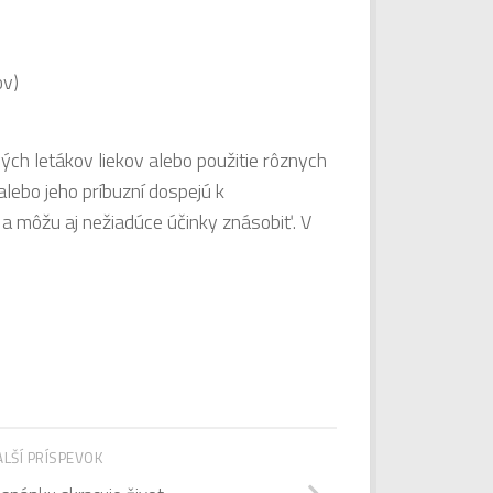
ov)
ch letákov liekov alebo použitie rôznych
alebo jeho príbuzní dospejú k
a môžu aj nežiadúce účinky znásobiť. V
ALŠÍ PRÍSPEVOK