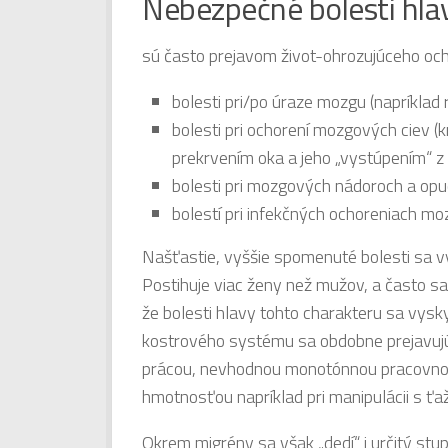
Nebezpečné bolesti hla
sú často prejavom život-ohrozujúceho och
bolesti pri/po úraze mozgu (napríklad
bolesti pri ochorení mozgových ciev (
prekrvením oka a jeho „vystúpením“ z 
bolesti pri mozgových nádoroch a o
bolestí pri infekčných ochoreniach m
Našťastie, vyššie spomenuté bolesti sa vy
Postihuje viac ženy než mužov, a často sa
že bolesti hlavy tohto charakteru sa vysky
kostrového systému sa obdobne prejavujú r
prácou, nevhodnou monotónnou pracovnou 
hmotnosťou napríklad pri manipulácii s ťaž
Okrem migrény sa však „dedí“ i určitý st