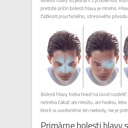
Bolesti hlavy sú jedným z problémov, ktoré
pretože príčin bolesti hlavy je mnoho. Hl
ťažkosti psychického, stresového pôvodu 
Bolesti hlavy treba hneď na úvod rozdeliť 
netreba čakať ani minútu, ani hodinu, leb
ktoré si uvedomíme len niekedy, nie je po
Primárne bolesti hlavy s