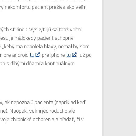
avy nekomfortu pacient prežíva ako veľmi
ých stránok. Vyskytujú sa totiž veľmi
stresu je málokedy pacient schopný
e: „keby ma nebolela hlavy, nemal by som
r. pre android
tu
, pre iphone
tu
), už po
lebo s dlhými dňami a kontinuálnym
v, ak nepoznajú pacienta (napríklad keď
ne). Naopak, veľmi jednoducho vie
svoje chronické ochorenia a hľadať, či v