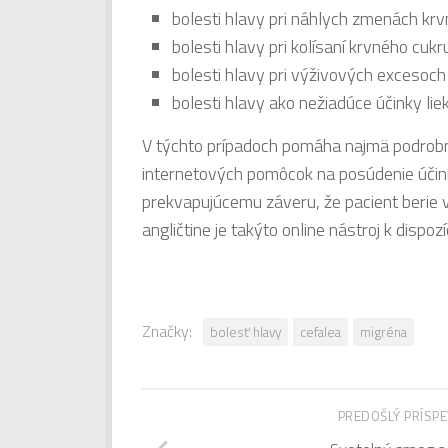
bolesti hlavy pri náhlych zmenách krv
bolesti hlavy pri kolísaní krvného cukr
bolesti hlavy pri výživových excesoch
bolesti hlavy ako nežiadúce účinky li
V týchto prípadoch pomáha najmä podrobné
internetových pomôcok na posúdenie účinkov
prekvapujúcemu záveru, že pacient berie v
angličtine je takýto online nástroj k dispozí
Značky:
bolesť hlavy
cefalea
migréna
PREDOŠLÝ PRÍSP