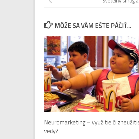
Svetelný smog a
MÔŽE SA VÁM EŠTE PÁČIŤ...
Neuromarketing – využitie či zneužiti
vedy?