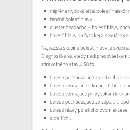
migréna (typická silná bolesť najskôr n
tenzná bolesť hlavy
cluster headache – bolesť hlavy pric
bolesť hlavy pri fyzickej a sexuálnej ak
Najväčšia skupina bolestí hlavy je skupin
Diagnostika sa vtedy riadi predovšetkým p
zdravotného stavu. Sú to:
bolesti pochádzajúce zo zubného kazu
bolesti vznikajúce v krčnej chrbtici, z
bolesti vznikajúce pri vysokom krvnom
bolesti pochádzajúce zo zápalu či upc
bolesti hlavy po alkoholovom excese
a ďalších…