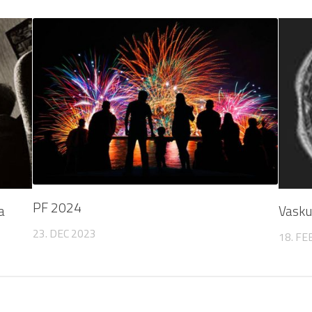
PF 2024
a
Vasku
23. DEC 2023
18. FE