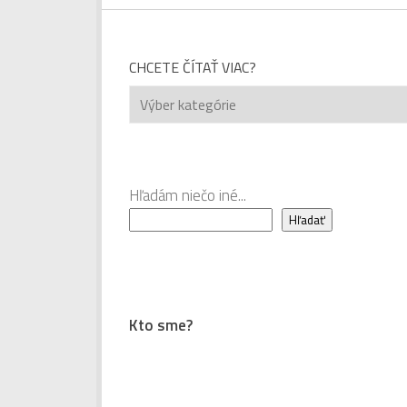
CHCETE ČÍTAŤ VIAC?
Chcete
čítať
viac?
Hľadám niečo iné...
Hľadať
Kto sme?