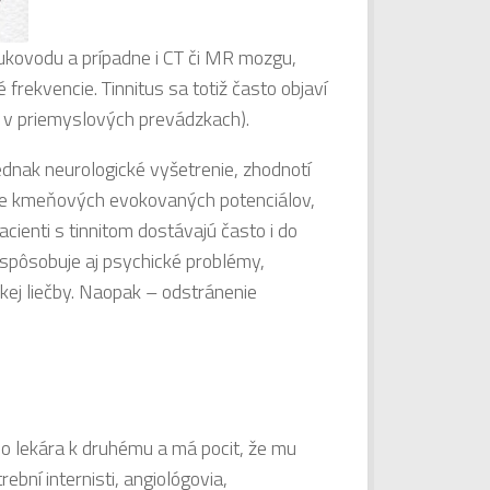
zvukovodu a prípadne i CT či MR mozgu,
 frekvencie. Tinnitus sa totiž často objaví
ä v priemyslových prevádzkach).
ednak neurologické vyšetrenie, zhodnotí
nie kmeňových evokovaných potenciálov,
cienti s tinnitom dostávajú často i do
e spôsobuje aj psychické problémy,
ckej liečby. Naopak – odstránenie
ého lekára k druhému a má pocit, že mu
ební internisti, angiológovia,