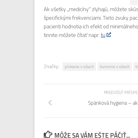
Ak všetky „medicíny“ zlyhajú, môžete skúsi
špecifickými frekvenciami. Tieto zvuky pa
pacienti hodnotia ich efekt od minimálneh
tinnite môžete čítať napr.
tu
.
Značky:
pískanie v ušiach
šumenie v ušiach
t
PREDOŠLÝ PRÍSP
Spánková hygiena – ak
MÔŽE SA VÁM EŠTE PÁČIŤ...