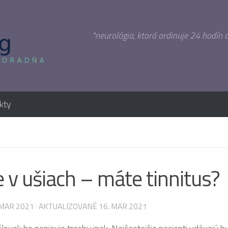
"neurológia, ktorá ordinuje 24 hodín 
kty
e v ušiach – máte tinnitus?
 MAR 2021
· AKTUALIZOVANÉ
16. MAR 2021