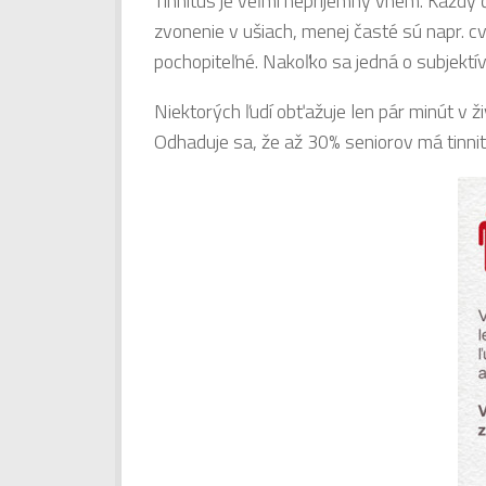
Tinnitus je veľmi nepríjemný vnem. Každý čl
zvonenie v ušiach, menej časté sú napr. cv
pochopiteľné. Nakoľko sa jedná o subjektív
Niektorých ľudí obťažuje len pár minút v ž
Odhaduje sa, že až 30% seniorov má tinnit