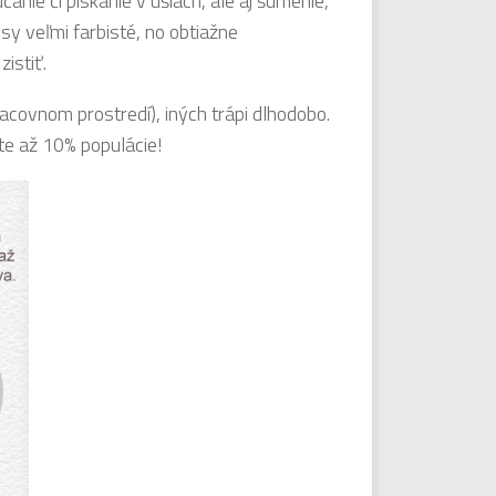
anie či pískanie v ušiach, ale aj šumenie,
sy veľmi farbisté, no obtiažne
istiť.
racovnom prostredí), iných trápi dlhodobo.
te až 10% populácie!