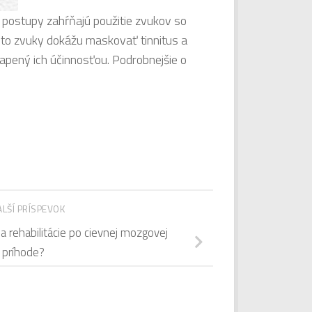
o postupy zahŕňajú použitie zvukov so
ieto zvuky dokážu maskovať tinnitus a
vapený ich účinnosťou. Podrobnejšie o
ALŠÍ PRÍSPEVOK
a rehabilitácie po cievnej mozgovej
príhode?