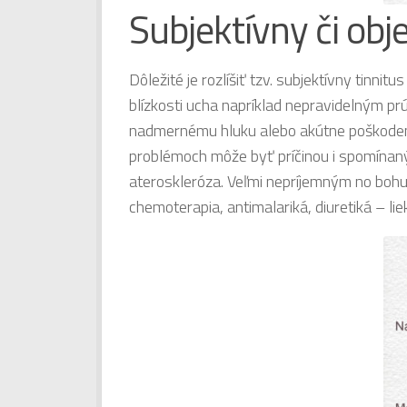
Subjektívny či obj
Dôležité je rozlíšiť tzv. subjektívny tinnit
blízkosti ucha napríklad nepravidelným prú
nadmernému hluku alebo akútne poškodenie 
problémoch môže byť príčinou i spomínaný ú
ateroskleróza. Veľmi nepríjemným no bohuži
chemoterapia, antimalariká, diuretiká – li