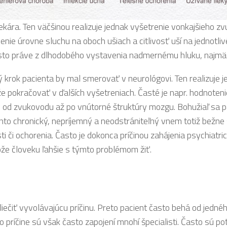
lekára. Ten väčšinou realizuje jednak vyšetrenie vonkajšieho 
ie úrovne sluchu na oboch ušiach a citlivosť uší na jednotlivé
(často práve z dlhodobého vystavenia nadmernému hluku, najm
 krok pacienta by mal smerovať v neurológovi. Ten realizuje j
e pokračovať v ďalších vyšetreniach. Časté je napr. hodnote
y od zvukovodu až po vnútorné štruktúry mozgu. Bohužiaľ sa pa
Tento chronický, nepríjemný a neodstrániteľný vnem totiž bežn
i či ochorenia. Často je dokonca príčinou zahájenia psychiatri
ôže človeku ľahšie s týmto problémom žiť.
é liečiť vyvolávajúcu príčinu. Preto pacient často behá od jedn
 príčine sú však často zapojení mnohí špecialisti. Často sú potr