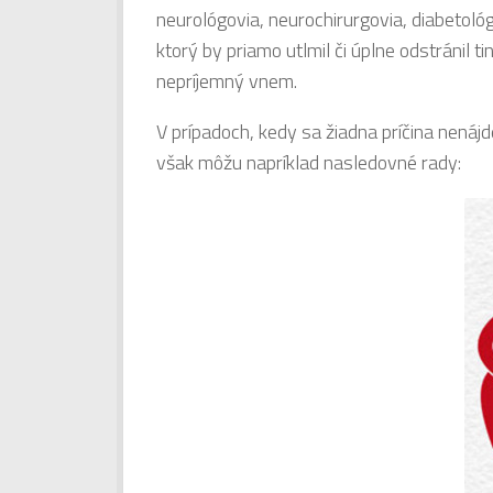
neurológovia, neurochirurgovia, diabetológov
ktorý by priamo utlmil či úplne odstránil t
nepríjemný vnem.
V prípadoch, kedy sa žiadna príčina nenájd
však môžu napríklad nasledovné rady: