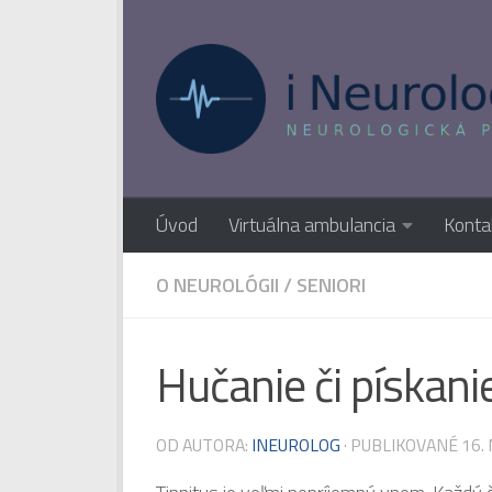
Preskočiť na obsah
Úvod
Virtuálna ambulancia
Konta
O NEUROLÓGII
/
SENIORI
Hučanie či pískani
OD AUTORA:
INEUROLOG
· PUBLIKOVANÉ
16.