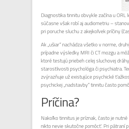
Diagnostika tinnitu obvykle začína u ORL 
súčasne však robí aj audiometriu – stanoven
pri poruche sluchu z akejkoľvek príčiny 
Ak „ušiar“ nachádza všetko v norme, druhý
prípadne výsledky MRI či CT mozgu a môž
ktoré testujú priebeh celej sluchovej dráh
starostlivosti psychológa či psychiatra. 
zvýrazňuje už existujúce psychické ťažkost
psychickej „nadstavby“ tinnitu často pom
Príčina?
Nakoľko tinnitus je príznak, často je nutn
nikto nevie skutočne pomôcť. Pri pátraní po