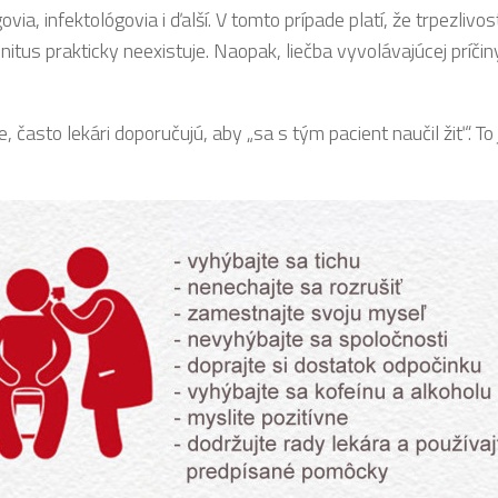
ia, infektológovia i ďalší. V tomto prípade platí, že trpezlivosť 
innitus prakticky neexistuje. Naopak, liečba vyvolávajúcej príč
e, často lekári doporučujú, aby „sa s tým pacient naučil žiť“