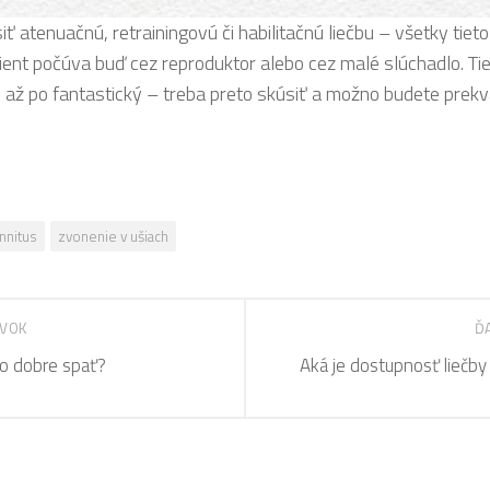
ť atenuačnú, retrainingovú či habilitačnú liečbu – všetky tiet
cient počúva buď cez reproduktor alebo cez malé slúchadlo. T
o až po fantastický – treba preto skúsiť a možno budete prek
innitus
zvonenie v ušiach
EVOK
Ď
o dobre spať?
Aká je dostupnosť liečby 