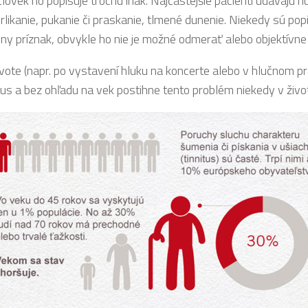
ovek ho popisuje trochu inak. Najčastejšie pacienti udávajú huč
rlikanie, pukanie či praskanie, tlmené dunenie. Niekedy sú popi
ny príznak, obvykle ho nie je možné odmerať alebo objektívne z
ivote (napr. po vystavení hluku na koncerte alebo v hlučnom p
us a bez ohľadu na vek postihne tento problém niekedy v živo