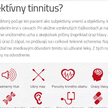
ektívny tinnitus?
us (ktorý počuje len pacient ako subjektívny vnem) a objektívny,
dením krvi v cievach. Pri akútne vzniknutých ťažkostiach je n
vnútorného ucha z akejkolvek príčiny (napríklad úraz hlavy a
raz či zápal, no pridávajú sa i celkové telesné ochorenia. Naj
aľ nie zriedkavým dôvodom tinnitu sú užívané lieky. Z tých naj
eky na odvodnenie.