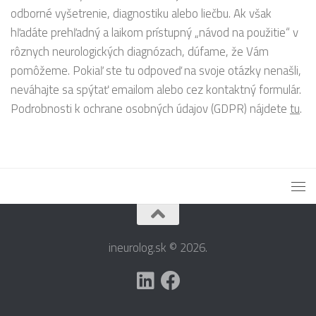
odborné vyšetrenie, diagnostiku alebo liečbu. Ak však
hľadáte prehľadný a laikom prístupný „návod na použitie“ v
rôznych neurologických diagnózach, dúfame, že Vám
pomôžeme. Pokiaľ ste tu odpoveď na svoje otázky nenašli,
neváhajte sa spýtať emailom alebo cez kontaktný formulár.
Podrobnosti k ochrane osobných údajov (GDPR) nájdete
tu
.
ineurolog.sk © 2026.