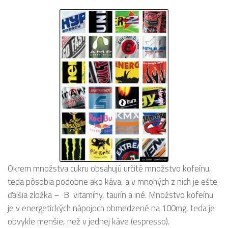
Okrem množstva cukru obsahujú určité množstvo kofeínu,
teda pôsobia podobne ako káva, a v mnohých z nich je ešte
ďalšia zložka – B vitamíny, taurín a iné. Množstvo kofeínu
je v energetických nápojoch obmedzené na 100mg, teda je
obvykle menšie, než v jednej káve (espresso).