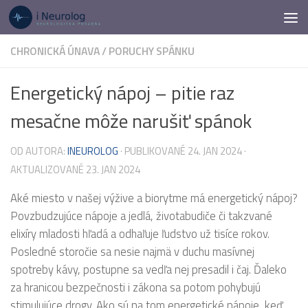
Preskočiť na obsah
CHRONICKÁ ÚNAVA
/
PORUCHY SPÁNKU
Energetický nápoj – pitie raz
mesačne môže narušiť spánok
OD AUTORA:
INEUROLOG
· PUBLIKOVANÉ
24. JAN 2024
·
AKTUALIZOVANÉ
23. JAN 2024
Aké miesto v našej výžive a biorytme má energetický nápoj?
Povzbudzujúce nápoje a jedlá, životabudiče či takzvané
elixíry mladosti hľadá a odhaľuje ľudstvo už tisíce rokov.
Posledné storočie sa nesie najmä v duchu masívnej
spotreby kávy, postupne sa vedľa nej presadil i čaj. Ďaleko
za hranicou bezpečnosti i zákona sa potom pohybujú
stimulujúce drogy. Ako sú na tom energetické nápoje, keď