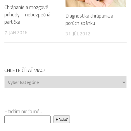
Chrápanie a mozgové
príhody – nebezpečná
Diagnostika chrápania a
partička
porúch spánku
7. JAN 2016
31. JÚL 2012
CHCETE ČÍTAŤ VIAC?
Chcete
čítať
viac?
Hľadám niečo iné...
Hľadať