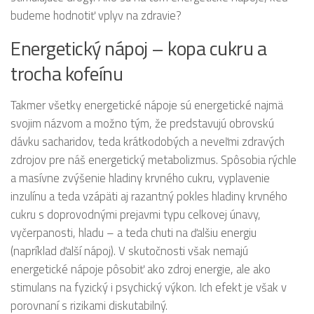
budeme hodnotiť vplyv na zdravie?
Energetický nápoj – kopa cukru a
trocha kofeínu
Takmer všetky energetické nápoje sú energetické najmä
svojim názvom a možno tým, že predstavujú obrovskú
dávku sacharidov, teda krátkodobých a neveľmi zdravých
zdrojov pre náš energetický metabolizmus. Spôsobia rýchle
a masívne zvýšenie hladiny krvného cukru, vyplavenie
inzulínu a teda vzápäti aj razantný pokles hladiny krvného
cukru s doprovodnými prejavmi typu celkovej únavy,
vyčerpanosti, hladu – a teda chuti na ďalšiu energiu
(napríklad ďalší nápoj). V skutočnosti však nemajú
energetické nápoje pôsobiť ako zdroj energie, ale ako
stimulans na fyzický i psychický výkon. Ich efekt je však v
porovnaní s rizikami diskutabilný.