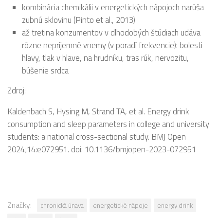
kombinácia chemikálii v energetických nápojoch narúša
zubnú sklovinu (Pinto et al., 2013)
až tretina konzumentov v dlhodobých štúdiach udáva
rôzne nepríjemné vnemy (v poradí frekvencie): bolesti
hlavy, tlak v hlave, na hrudníku, tras rúk, nervozitu,
búšenie srdca
Zdroj:
Kaldenbach S, Hysing M, Strand TA, et al. Energy drink
consumption and sleep parameters in college and university
students: a national cross-sectional study. BMJ Open
2024;14:e072951. doi: 10.1136/bmjopen-2023-072951
Značky:
chronická únava
energetické nápoje
energy drink