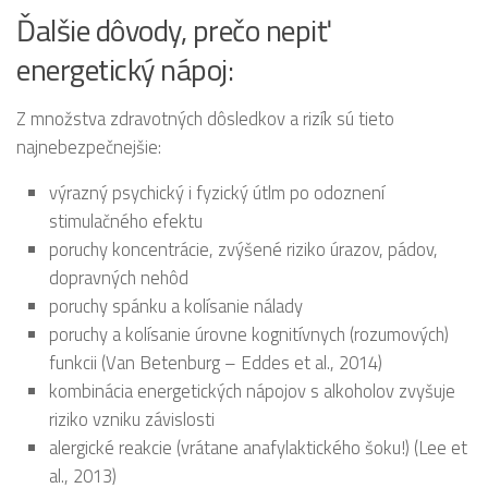
Ďalšie dôvody, prečo nepiť
energetický nápoj:
Z množstva zdravotných dôsledkov a rizík sú tieto
najnebezpečnejšie:
výrazný psychický i fyzický útlm po odoznení
stimulačného efektu
poruchy koncentrácie, zvýšené riziko úrazov, pádov,
dopravných nehôd
poruchy spánku a kolísanie nálady
poruchy a kolísanie úrovne kognitívnych (rozumových)
funkcii (Van Betenburg – Eddes et al., 2014)
kombinácia energetických nápojov s alkoholov zvyšuje
riziko vzniku závislosti
alergické reakcie (vrátane anafylaktického šoku!) (Lee et
al., 2013)