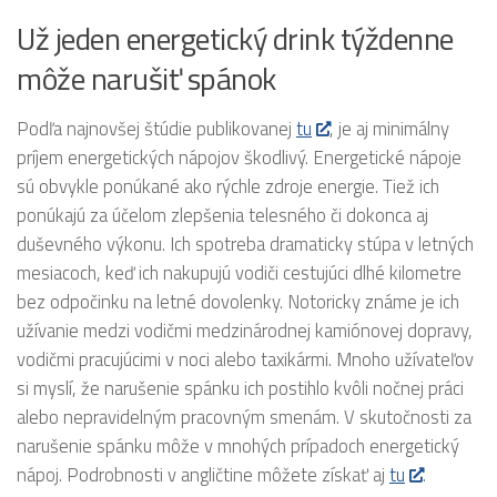
Už jeden energetický drink týždenne
môže narušiť spánok
Podľa najnovšej štúdie publikovanej
tu
, je aj minimálny
príjem energetických nápojov škodlivý. Energetické nápoje
sú obvykle ponúkané ako rýchle zdroje energie. Tiež ich
ponúkajú za účelom zlepšenia telesného či dokonca aj
duševného výkonu. Ich spotreba dramaticky stúpa v letných
mesiacoch, keď ich nakupujú vodiči cestujúci dlhé kilometre
bez odpočinku na letné dovolenky. Notoricky známe je ich
užívanie medzi vodičmi medzinárodnej kamiónovej dopravy,
vodičmi pracujúcimi v noci alebo taxikármi. Mnoho užívateľov
si myslí, že narušenie spánku ich postihlo kvôli nočnej práci
alebo nepravidelným pracovným smenám. V skutočnosti za
narušenie spánku môže v mnohých prípadoch energetický
nápoj. Podrobnosti v angličtine môžete získať aj
tu
.